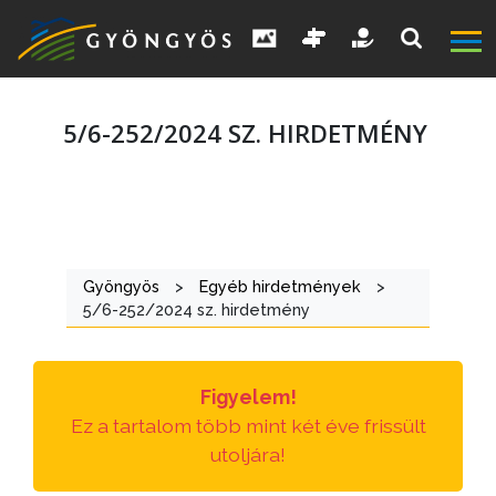
5/6-252/2024 SZ. HIRDETMÉNY
A
VÁROS
Gyöngyös
>
Egyéb hirdetmények
>
5/6-252/2024 sz. hirdetmény
KIEMELT
LÁTVÁNYOSSÁGOK
Figyelem!
GYÖNGYÖS
Ez a tartalom több mint két éve frissült
VÁROS
utoljára!
ÉRTÉKTÁRA