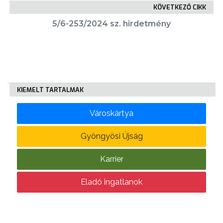
KÖVETKEZŐ CIKK
5/6-253/2024 sz. hirdetmény
KÖLTSÉGVETÉSI
RENDELETEK
KIEMELT TARTALMAK
Városkártya
AZ
Gyöngyösi Újság
ÉPÜLŐ
VÁROS
Karrier
Eladó ingatlanok
FEJLESZTÉSEK
KÖRNYEZETVÉDELEM