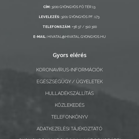
ÖNKORMÁNYZAT
CÍM:
3200 GYÖNGYÖS FŐ TÉR 13.
LEVELEZÉS:
3201 GYÖNGYÖS PF.:173.
A
KÉPVISELŐ-
TELEFONSZÁM:
+36 37 / 510 300
TESTÜLET
E-MAIL:
HIVATAL@HIVATAL.GYONGYOS.HU
A
Gyors elérés
VÁROSRENDÉSZET
KORONAVÍRUS-INFORMÁCIÓK
TÁJÉKOZTATÓK
EGÉSZSÉGÜGY / ÜGYELETEK
ÁTLÁTHATÓSÁG
HULLADÉKSZÁLLÍTÁS
AZ
KÖZLEKEDÉS
ÖNKORMÁNYZATI
TELEFONKÖNYV
CÉGEK
ÉS
ADATKEZELÉSI TÁJÉKOZTATÓ
INTÉZMÉNYEK