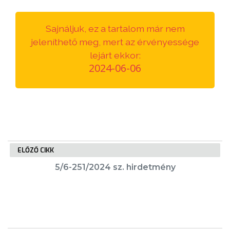
VÁROSUNKRÓL
Sajnáljuk, ez a tartalom már nem
LAKOSSÁGI
jeleníthető meg, mert az érvényessége
INFORMÁCIÓK
lejárt ekkor:
2024-06-06
HASZNOS
KVÍZ
ELŐZŐ CIKK
5/6-251/2024 sz. hirdetmény
A
VÁROS
PÉNZÜGYEI