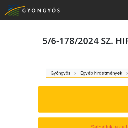
5/6-178/2024 SZ. 
A
VÁROS
KIEMELT
Gyöngyös
>
Egyéb hirdetmények
LÁTVÁNYOSSÁGOK
GYÖNGYÖS
VÁROS
ÉRTÉKTÁRA
VÁROSUNKRÓL
Sajnáljuk, ez a