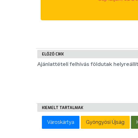
LAKOSSÁGI
INFORMÁCIÓK
HASZNOS
KVÍZ
ELŐZŐ CIKK
Ajánlattételi felhívás földutak helyreállí
A
VÁROS
PÉNZÜGYEI
KIEMELT TARTALMAK
KÖLTSÉGVETÉSI
Városkártya
Gyöngyösi Újság
RENDELETEK