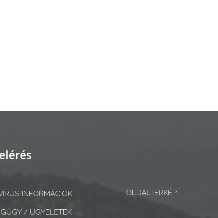
elérés
OLDALTÉRKÉP
ÍRUS-INFORMÁCIÓK
GÜGY / ÜGYELETEK