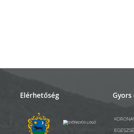
AZ
ÉPÜLŐ
VÁROS
FEJLESZTÉSEK
KÖRNYEZETVÉDELEM
TELEPÜLÉSRENDEZÉS
Elérhetőség
Gyors 
STRATÉGIÁK
ÉS
KORONAV
KONCEPCIÓK
EGÉSZSÉ