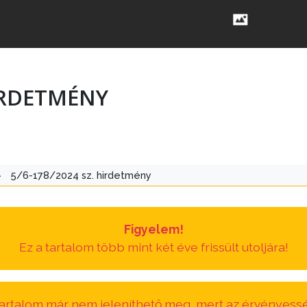
HIRDETMÉNY
>
5/6-178/2024 sz. hirdetmény
Figyelem!
Ez a tartalom több mint két éve frissült utoljára!
 tartalom már nem jeleníthető meg, mert az érvényessé