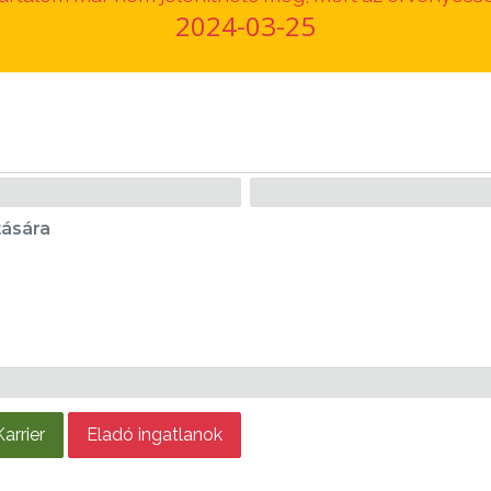
2024-03-25
tására
Karrier
Eladó ingatlanok