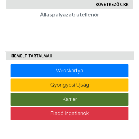
KÖVETKEZŐ CIKK
Álláspályázat: útellenőr
KÖLTSÉGVETÉSI
RENDELETEK
KIEMELT TARTALMAK
Városkártya
AZ
Gyöngyösi Újság
ÉPÜLŐ
VÁROS
Karrier
Eladó ingatlanok
FEJLESZTÉSEK
KÖRNYEZETVÉDELEM