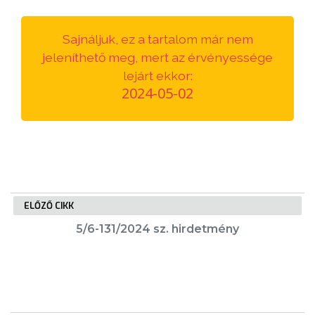
VÁROSUNKRÓL
Sajnáljuk, ez a tartalom már nem
LAKOSSÁGI
jeleníthető meg, mert az érvényessége
INFORMÁCIÓK
lejárt ekkor:
2024-05-02
HASZNOS
KVÍZ
ELŐZŐ CIKK
5/6-131/2024 sz. hirdetmény
A
VÁROS
PÉNZÜGYEI