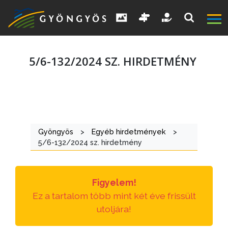
5/6-132/2024 SZ. HIRDETMÉNY
A
VÁROS
Gyöngyös
>
Egyéb hirdetmények
>
5/6-132/2024 sz. hirdetmény
KIEMELT
LÁTVÁNYOSSÁGOK
Figyelem!
GYÖNGYÖS
Ez a tartalom több mint két éve frissült
VÁROS
utoljára!
ÉRTÉKTÁRA