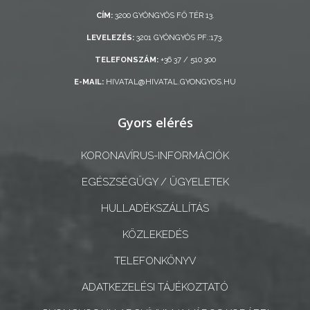
ÖNKORMÁNYZAT
CÍM:
3200 GYÖNGYÖS FŐ TÉR 13.
LEVELEZÉS:
3201 GYÖNGYÖS PF.:173.
A
KÉPVISELŐ-
TELEFONSZÁM:
+36 37 / 510 300
TESTÜLET
E-MAIL:
HIVATAL@HIVATAL.GYONGYOS.HU
A
Gyors elérés
VÁROSRENDÉSZET
KORONAVÍRUS-INFORMÁCIÓK
TÁJÉKOZTATÓK
EGÉSZSÉGÜGY / ÜGYELETEK
ÁTLÁTHATÓSÁG
HULLADÉKSZÁLLÍTÁS
AZ
KÖZLEKEDÉS
ÖNKORMÁNYZATI
TELEFONKÖNYV
CÉGEK
ÉS
ADATKEZELÉSI TÁJÉKOZTATÓ
INTÉZMÉNYEK