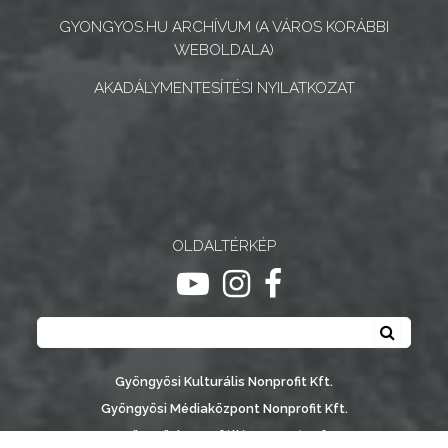
GYONGYOS.HU ARCHÍVUM (A VÁROS KORÁBBI
NYOMTATVÁNYOK
WEBOLDALA)
AKADÁLYMENTESÍTÉSI NYILATKOZAT
E-
ÜGYINTÉZÉS
TESTÜLETI
ANYAGOK
KISTÉRSÉG
OLDALTÉRKÉP
ugrás youtube csatornára
ugrás instagram csatornár
ugrás facebook-oldalr
GEOTERM-
Keresés
GYÖNGYÖS
Keresé
Gyöngyösi Kulturális Nonprofit Kft.
Gyöngyösi Médiaközpont Nonprofit Kft.
Gyöngyösi Sportfólió Nonprofit Kft.