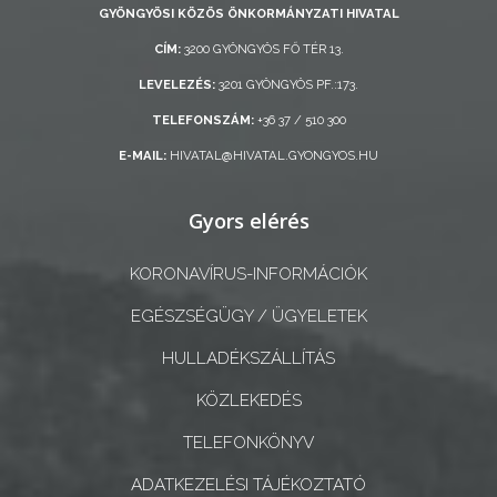
GYÖNGYÖSI KÖZÖS ÖNKORMÁNYZATI HIVATAL
ÖNKORMÁNYZAT
CÍM:
3200 GYÖNGYÖS FŐ TÉR 13.
A
LEVELEZÉS:
3201 GYÖNGYÖS PF.:173.
KÉPVISELŐ-
TELEFONSZÁM:
+36 37 / 510 300
TESTÜLET
E-MAIL:
HIVATAL@HIVATAL.GYONGYOS.HU
A
VÁROSRENDÉSZET
Gyors elérés
TÁJÉKOZTATÓK
KORONAVÍRUS-INFORMÁCIÓK
EGÉSZSÉGÜGY / ÜGYELETEK
ÁTLÁTHATÓSÁG
HULLADÉKSZÁLLÍTÁS
AZ
KÖZLEKEDÉS
ÖNKORMÁNYZATI
CÉGEK
TELEFONKÖNYV
ÉS
ADATKEZELÉSI TÁJÉKOZTATÓ
INTÉZMÉNYEK