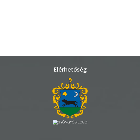
TELEPÜLÉSRENDEZÉS
STRATÉGIÁK
ÉS
KONCEPCIÓK
BEJELENTŐ
Elérhetőség
VÁROSHÁZA
AZ