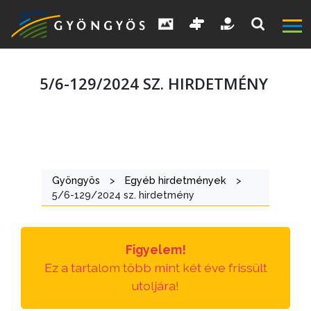
5/6-129/2024 SZ. HIRDETMÉNY
A
VÁROS
Gyöngyös
>
Egyéb hirdetmények
>
5/6-129/2024 sz. hirdetmény
KIEMELT
LÁTVÁNYOSSÁGOK
Figyelem!
GYÖNGYÖS
Ez a tartalom több mint két éve frissült
VÁROS
utoljára!
ÉRTÉKTÁRA