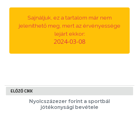
VÁROSUNKRÓL
Sajnáljuk, ez a tartalom már nem
LAKOSSÁGI
jeleníthető meg, mert az érvényessége
INFORMÁCIÓK
lejárt ekkor:
2024-03-08
HASZNOS
KVÍZ
ELŐZŐ CIKK
Nyolcszázezer forint a sportbál
jótékonysági bevétele
A
VÁROS
PÉNZÜGYEI