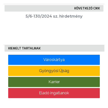
KÖVETKEZŐ CIKK
KÖLTSÉGVETÉSI
5/6-130/2024 sz. hirdetmény
RENDELETEK
KIEMELT TARTALMAK
Városkártya
AZ
ÉPÜLŐ
Gyöngyösi Újság
VÁROS
Karrier
Eladó ingatlanok
FEJLESZTÉSEK
KÖRNYEZETVÉDELEM