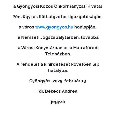
A
a Gyöngyösi Közös Önkormányzati Hivatal
VÁROS
PÉNZÜGYEI
Pénzügyi és Költségvetési Igazgatóságán,
a város
www.gyongyos.hu
honlapján,
KÖLTSÉGVETÉSI
a Nemzeti Jogszabálytárban, továbbá
RENDELETEK
a Városi Könyvtárban és a Mátrafüredi
Teleházban.
A rendelet a kihirdetését követően lép
hatályba.
Gyöngyös, 2025. február 13.
dr. Bekecs Andrea
AZ
jegyző
ÉPÜLŐ
VÁROS