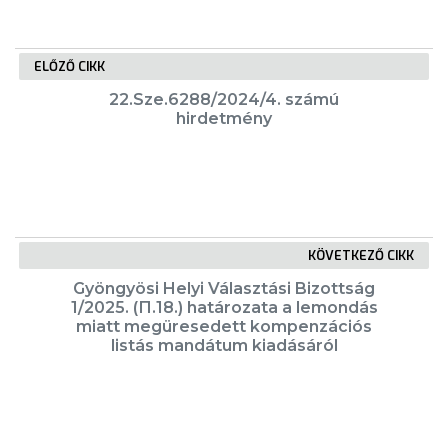
FEJLESZTÉSEK
ELŐZŐ CIKK
22.Sze.6288/2024/4. számú
KÖRNYEZETVÉDELEM
hirdetmény
TELEPÜLÉSRENDEZÉS
STRATÉGIÁK
ÉS
KÖVETKEZŐ CIKK
KONCEPCIÓK
Gyöngyösi Helyi Választási Bizottság
1/2025. (П.18.) határozata a lemondás
BEJELENTŐ
miatt megüresedett kompenzációs
listás mandátum kiadásáról