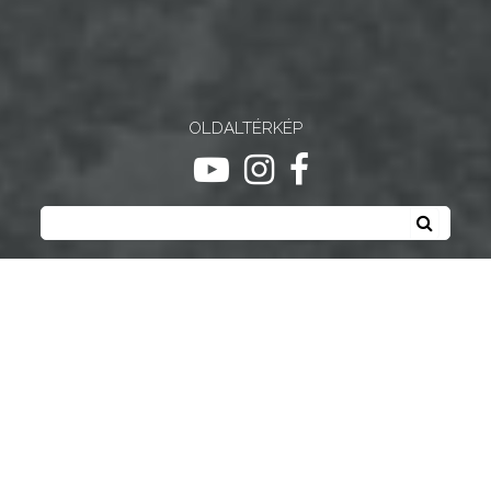
OLDALTÉRKÉP
ugrás youtube csatornára
ugrás instagram csatornár
ugrás facebook-oldalr
Keresés
Keresé
Gyöngyösi Kulturális Nonprofit Kft.
Gyöngyösi Médiaközpont Nonprofit Kft.
Gyöngyösi Sportfólió Nonprofit Kft.
Gyöngyösi Városgondozási Zrt.
Gyöngyösi Várostérség Fejlesztő Nonprofit Kft.
Vachott Sándor Városi Könyvtár