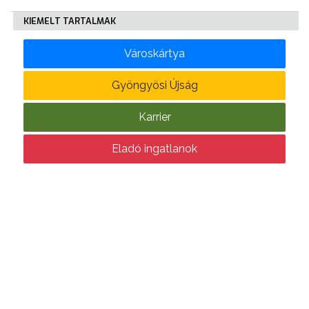
KIEMELT TARTALMAK
VÁROSHÁZA
Városkártya
Gyöngyösi Újság
AZ
Karrier
ÖNKORMÁNYZAT
Eladó ingatlanok
A
KÉPVISELŐ-
TESTÜLET
A
VÁROSRENDÉSZET
TÁJÉKOZTATÓK