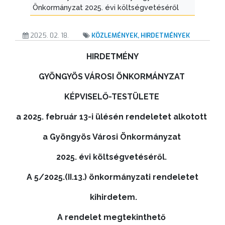
Önkormányzat 2025. évi költségvetéséről
ÉRTÉKTÁRA
VÁROSUNKRÓL
2025. 02. 18.
KÖZLEMÉNYEK, HIRDETMÉNYEK
HIRDETMÉNY
LAKOSSÁGI
INFORMÁCIÓK
GYÖNGYÖS VÁROSI ÖNKORMÁNYZAT
KÉPVISELŐ-TESTÜLETE
HASZNOS
a 2025. február 13-i ülésén rendeletet alkotott
KVÍZ
a Gyöngyös Városi Önkormányzat
2025. évi költségvetéséről.
A 5/2025.(II.13.) önkormányzati rendeletet
kihirdetem.
A rendelet megtekinthető