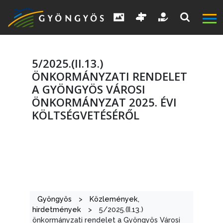
5/2025.(II.13.)
ÖNKORMÁNYZATI RENDELET
A GYÖNGYÖS VÁROSI
ÖNKORMÁNYZAT 2025. ÉVI
KÖLTSÉGVETÉSÉRŐL
A
VÁROS
KIEMELT
LÁTVÁNYOSSÁGOK
Gyöngyös
>
Közlemények,
GYÖNGYÖS
hirdetmények
>
5/2025.(II.13.)
önkormányzati rendelet a Gyöngyös Városi
VÁROS