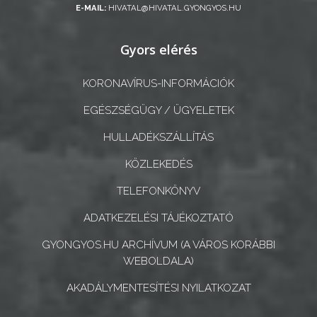
GEOTERM-
E-MAIL:
HIVATAL@HIVATAL.GYONGYOS.HU
GYÖNGYÖS
Gyors elérés
KORONAVÍRUS-INFORMÁCIÓK
EGÉSZSÉGÜGY / ÜGYELETEK
HULLADÉKSZÁLLÍTÁS
KÖZLEKEDÉS
TELEFONKÖNYV
ADATKEZELÉSI TÁJÉKOZTATÓ
GYONGYOS.HU ARCHÍVUM (A VÁROS KORÁBBI
WEBOLDALA)
AKADÁLYMENTESÍTÉSI NYILATKOZAT