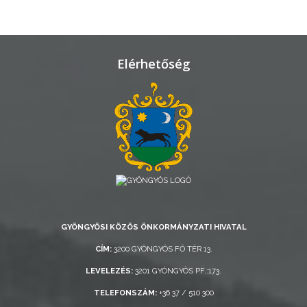
ÁTLÁTHATÓSÁG
AZ
ÖNKORMÁNYZATI
Elérhetőség
CÉGEK
ÉS
INTÉZMÉNYEK
NYOMTATVÁNYOK
E-
ÜGYINTÉZÉS
GYÖNGYÖSI KÖZÖS ÖNKORMÁNYZATI HIVATAL
TESTÜLETI
ANYAGOK
CÍM:
3200 GYÖNGYÖS FŐ TÉR 13.
LEVELEZÉS:
3201 GYÖNGYÖS PF.:173.
KISTÉRSÉG
TELEFONSZÁM:
+36 37 / 510 300