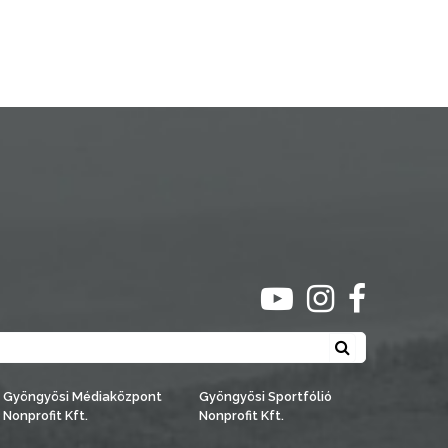
ugrás youtube csato
ugrás instagra
ugrás face
Keresés
Gyöngyösi Médiaközpont
Gyöngyösi Sportfólió
Nonprofit Kft.
Nonprofit Kft.