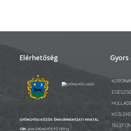
AZ
ÉPÜLŐ
VÁROS
FEJLESZTÉSEK
Elérhetőség
Gyors 
KÖRNYEZETVÉDELEM
KORONAV
TELEPÜLÉSRENDEZÉS
EGÉSZSÉ
STRATÉGIÁK
HULLADÉ
ÉS
KONCEPCIÓK
KÖZLEK
GYÖNGYÖSI KÖZÖS ÖNKORMÁNYZATI HIVATAL
TELEFO
BEJELENTŐ
CÍM:
3200 GYÖNGYÖS FŐ TÉR 13.