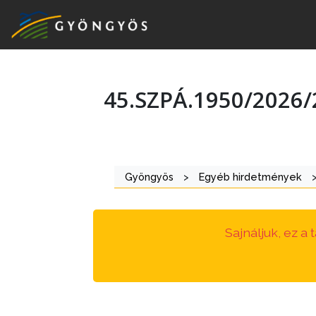
45.SZPÁ.1950/2026/
A
VÁROS
KIEMELT
Gyöngyös
>
Egyéb hirdetmények
LÁTVÁNYOSSÁGOK
GYÖNGYÖS
Sajnáljuk, ez a
VÁROS
ÉRTÉKTÁRA
VÁROSUNKRÓL