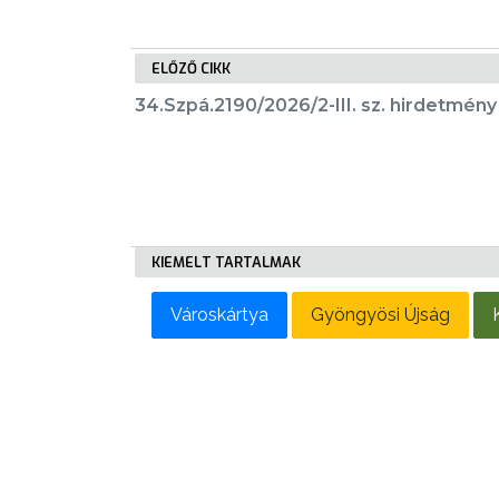
LAKOSSÁGI
INFORMÁCIÓK
ELŐZŐ CIKK
HASZNOS
34.Szpá.2190/2026/2-III. sz. hirdetmény
KVÍZ
KIEMELT TARTALMAK
A
VÁROS
Városkártya
Gyöngyösi Újság
PÉNZÜGYEI
KÖLTSÉGVETÉSI
RENDELETEK