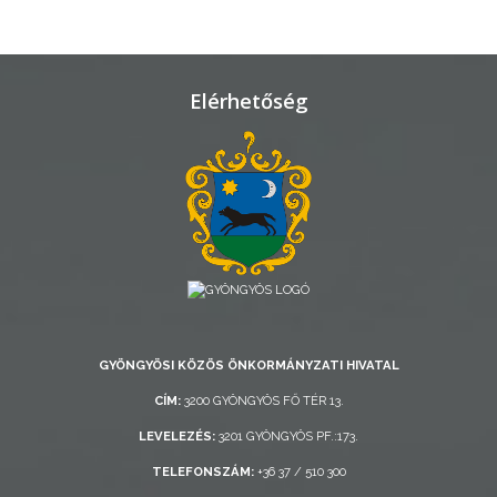
TELEPÜLÉSRENDEZÉS
STRATÉGIÁK
Elérhetőség
ÉS
KONCEPCIÓK
BEJELENTŐ
GYÖNGYÖSI KÖZÖS ÖNKORMÁNYZATI HIVATAL
VÁROSHÁZA
CÍM:
3200 GYÖNGYÖS FŐ TÉR 13.
LEVELEZÉS:
3201 GYÖNGYÖS PF.:173.
AZ
TELEFONSZÁM:
+36 37 / 510 300
ÖNKORMÁNYZAT