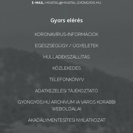
E-MAIL:
HIVATAL@HIVATAL.GYONGYOS.HU
A
Gyors elérés
KÉPVISELŐ-
TESTÜLET
KORONAVÍRUS-INFORMÁCIÓK
A
EGÉSZSÉGÜGY / ÜGYELETEK
VÁROSRENDÉSZET
HULLADÉKSZÁLLÍTÁS
TÁJÉKOZTATÓK
KÖZLEKEDÉS
ÁTLÁTHATÓSÁG
TELEFONKÖNYV
ADATKEZELÉSI TÁJÉKOZTATÓ
AZ
ÖNKORMÁNYZATI
GYONGYOS.HU ARCHÍVUM (A VÁROS KORÁBBI
WEBOLDALA)
CÉGEK
ÉS
AKADÁLYMENTESÍTÉSI NYILATKOZAT
INTÉZMÉNYEK