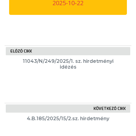
2025-10-22
VÁROSUNKRÓL
LAKOSSÁGI
INFORMÁCIÓK
HASZNOS
ELŐZŐ CIKK
KVÍZ
11043/N/249/2025/1. sz. hirdetményi
idézés
KÖVETKEZŐ CIKK
A
VÁROS
4.B.185/2025/15/2.sz. hirdetmény
PÉNZÜGYEI