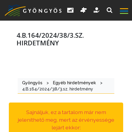
4.B.164/2024/38/3.SZ.
HIRDETMÉNY
A
VÁROS
Gyöngyös
>
Egyéb hirdetmények
>
KIEMELT
4.B.164/2024/38/3.sz. hirdetmény
LÁTVÁNYOSSÁGOK
GYÖNGYÖS
Sajnáljuk, ez a tartalom már nem
VÁROS
jeleníthető meg, mert az érvényessége
ÉRTÉKTÁRA
lejárt ekkor: