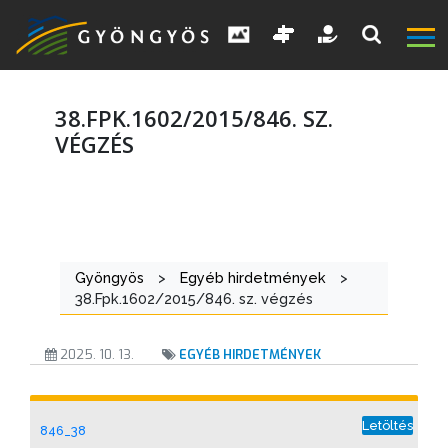
38.FPK.1602/2015/846. SZ.
VÉGZÉS
A
VÁROS
Gyöngyös
>
Egyéb hirdetmények
>
KIEMELT
38.Fpk.1602/2015/846. sz. végzés
LÁTVÁNYOSSÁGOK
2025. 10. 13.
EGYÉB HIRDETMÉNYEK
GYÖNGYÖS
VÁROS
ÉRTÉKTÁRA
Letöltés
846_38