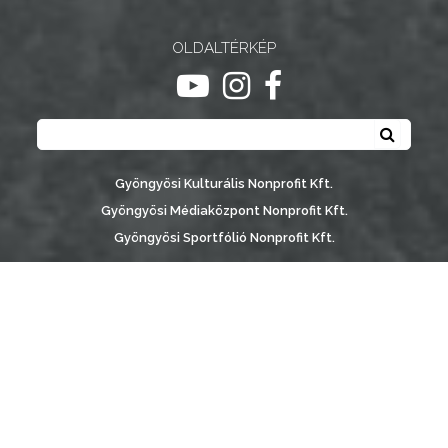
NYOMTATVÁNYOK
OLDALTÉRKÉP
E-
ugrás youtube csatornára
ugrás instagram csatornár
ugrás facebook-oldalr
ÜGYINTÉZÉS
Keresés
TESTÜLETI
Keresé
ANYAGOK
Gyöngyösi Kulturális Nonprofit Kft.
KISTÉRSÉG
Gyöngyösi Médiaközpont Nonprofit Kft.
Gyöngyösi Sportfólió Nonprofit Kft.
GEOTERM-
GYÖNGYÖS
Gyöngyösi Városgondozási Zrt.
Gyöngyösi Várostérség Fejlesztő Nonprofit Kft.
Vachott Sándor Városi Könyvtár
Gyöngyös Város Információs Portál © 2026
készítette:
Gyöngyösi TV
, az
AB Holding Kft
-vel együttműködésben