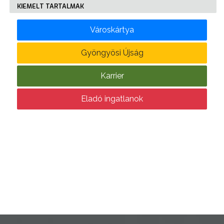
KIEMELT TARTALMAK
KÖLTSÉGVETÉSI
Városkártya
RENDELETEK
Gyöngyösi Újság
Karrier
Eladó ingatlanok
AZ
ÉPÜLŐ
VÁROS
FEJLESZTÉSEK
KÖRNYEZETVÉDELEM