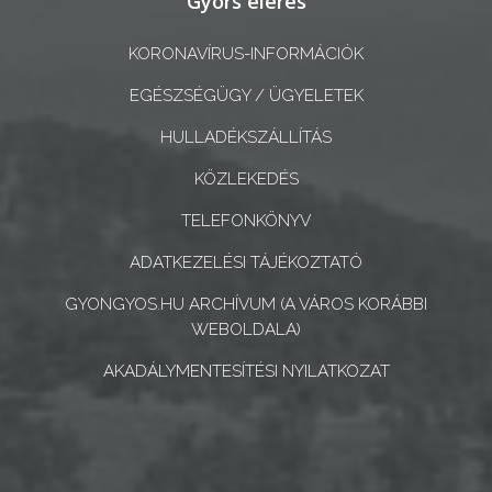
Gyors elérés
A
KORONAVÍRUS-INFORMÁCIÓK
KÉPVISELŐ-
TESTÜLET
EGÉSZSÉGÜGY / ÜGYELETEK
HULLADÉKSZÁLLÍTÁS
A
VÁROSRENDÉSZET
KÖZLEKEDÉS
TELEFONKÖNYV
TÁJÉKOZTATÓK
ADATKEZELÉSI TÁJÉKOZTATÓ
ÁTLÁTHATÓSÁG
GYONGYOS.HU ARCHÍVUM (A VÁROS KORÁBBI
AZ
WEBOLDALA)
ÖNKORMÁNYZATI
AKADÁLYMENTESÍTÉSI NYILATKOZAT
CÉGEK
ÉS
INTÉZMÉNYEK