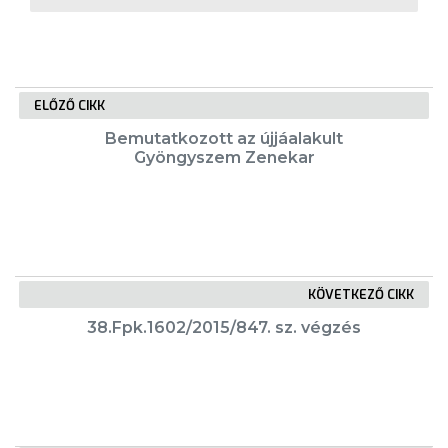
VÁROSUNKRÓL
LAKOSSÁGI
INFORMÁCIÓK
ELŐZŐ CIKK
Bemutatkozott az újjáalakult
HASZNOS
Gyöngyszem Zenekar
KVÍZ
KÖVETKEZŐ CIKK
38.Fpk.1602/2015/847. sz. végzés
A
VÁROS
PÉNZÜGYEI