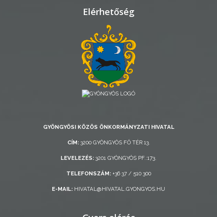
TELEPÜLÉSRENDEZÉS
Elérhetőség
STRATÉGIÁK
ÉS
KONCEPCIÓK
BEJELENTŐ
GYÖNGYÖSI KÖZÖS ÖNKORMÁNYZATI HIVATAL
CÍM:
3200 GYÖNGYÖS FŐ TÉR 13.
VÁROSHÁZA
LEVELEZÉS:
3201 GYÖNGYÖS PF.:173.
TELEFONSZÁM:
+36 37 / 510 300
E-MAIL:
HIVATAL@HIVATAL.GYONGYOS.HU
AZ
ÖNKORMÁNYZAT