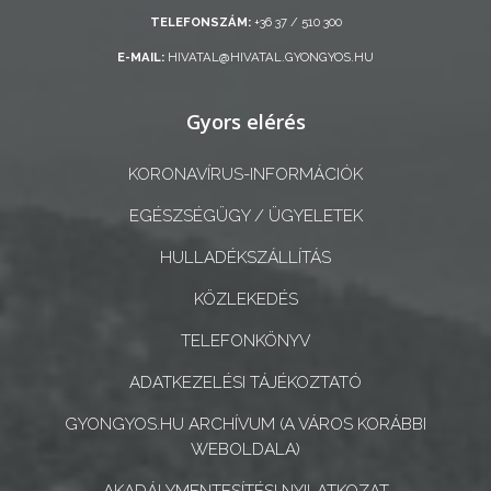
ÖNKORMÁNYZAT
TELEFONSZÁM:
+36 37 / 510 300
A
E-MAIL:
HIVATAL@HIVATAL.GYONGYOS.HU
KÉPVISELŐ-
TESTÜLET
Gyors elérés
A
KORONAVÍRUS-INFORMÁCIÓK
VÁROSRENDÉSZET
EGÉSZSÉGÜGY / ÜGYELETEK
TÁJÉKOZTATÓK
HULLADÉKSZÁLLÍTÁS
KÖZLEKEDÉS
ÁTLÁTHATÓSÁG
TELEFONKÖNYV
AZ
ADATKEZELÉSI TÁJÉKOZTATÓ
ÖNKORMÁNYZATI
CÉGEK
GYONGYOS.HU ARCHÍVUM (A VÁROS KORÁBBI
ÉS
WEBOLDALA)
INTÉZMÉNYEK
AKADÁLYMENTESÍTÉSI NYILATKOZAT