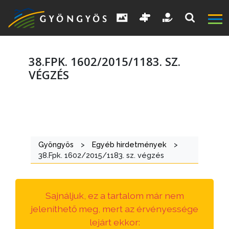
38.FPK. 1602/2015/1183. SZ.
VÉGZÉS
A
VÁROS
Gyöngyös
>
Egyéb hirdetmények
>
KIEMELT
38.Fpk. 1602/2015/1183. sz. végzés
LÁTVÁNYOSSÁGOK
GYÖNGYÖS
Sajnáljuk, ez a tartalom már nem
VÁROS
jeleníthető meg, mert az érvényessége
ÉRTÉKTÁRA
lejárt ekkor: