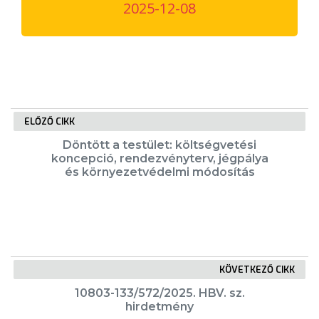
2025-12-08
VÁROSUNKRÓL
LAKOSSÁGI
INFORMÁCIÓK
HASZNOS
ELŐZŐ CIKK
KVÍZ
Döntött a testület: költségvetési
koncepció, rendezvényterv, jégpálya
és környezetvédelmi módosítás
A
KÖVETKEZŐ CIKK
VÁROS
10803-133/572/2025. HBV. sz.
PÉNZÜGYEI
hirdetmény