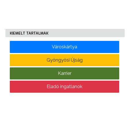
KÖLTSÉGVETÉSI
RENDELETEK
KIEMELT TARTALMAK
Városkártya
Gyöngyösi Újság
AZ
Karrier
ÉPÜLŐ
VÁROS
Eladó ingatlanok
FEJLESZTÉSEK
KÖRNYEZETVÉDELEM