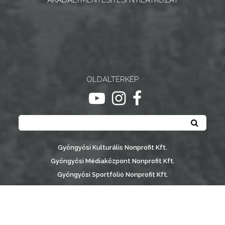
NYOMTATVÁNYOK
E-
ÜGYINTÉZÉS
TESTÜLETI
OLDALTÉRKÉP
ANYAGOK
ugrás youtube csatornára
ugrás instagram csatornár
ugrás facebook-oldalr
Keresés
KISTÉRSÉG
Keresé
GEOTERM-
Gyöngyösi Kulturális Nonprofit Kft.
GYÖNGYÖS
Gyöngyösi Médiaközpont Nonprofit Kft.
Gyöngyösi Sportfólió Nonprofit Kft.
Gyöngyösi Városgondozási Zrt.
Gyöngyösi Várostérség Fejlesztő Nonprofit Kft.