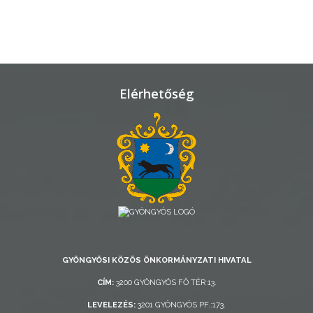
TELEPÜLÉSRENDEZÉS
STRATÉGIÁK
ÉS
KONCEPCIÓK
Elérhetőség
BEJELENTŐ
VÁROSHÁZA
GYÖNGYÖSI KÖZÖS ÖNKORMÁNYZATI HIVATAL
CÍM:
3200 GYÖNGYÖS FŐ TÉR 13.
AZ
LEVELEZÉS:
3201 GYÖNGYÖS PF.:173.