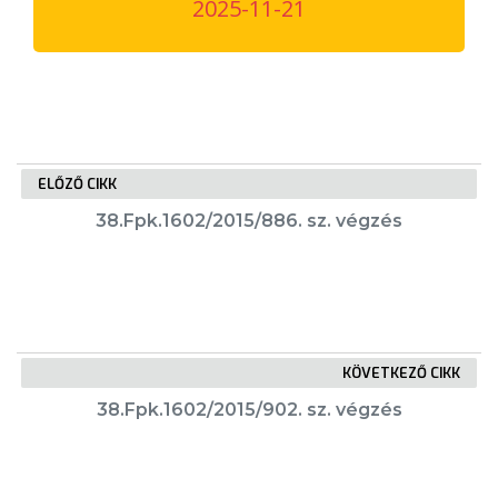
2025-11-21
VÁROSUNKRÓL
LAKOSSÁGI
INFORMÁCIÓK
HASZNOS
ELŐZŐ CIKK
KVÍZ
38.Fрk.1602/2015/886. sz. végzés
KÖVETKEZŐ CIKK
A
38.Fрk.1602/2015/902. sz. végzés
VÁROS
PÉNZÜGYEI