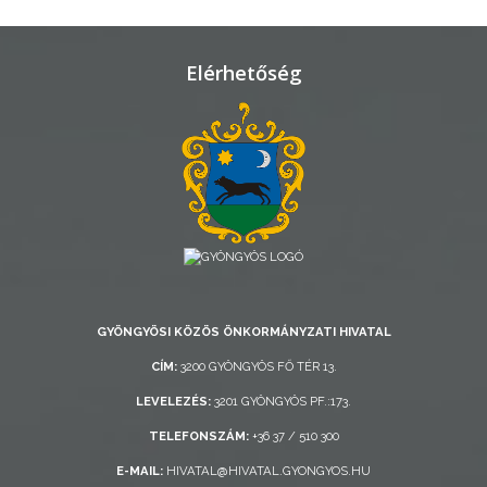
TELEPÜLÉSRENDEZÉS
STRATÉGIÁK
Elérhetőség
ÉS
KONCEPCIÓK
BEJELENTŐ
GYÖNGYÖSI KÖZÖS ÖNKORMÁNYZATI HIVATAL
VÁROSHÁZA
CÍM:
3200 GYÖNGYÖS FŐ TÉR 13.
LEVELEZÉS:
3201 GYÖNGYÖS PF.:173.
TELEFONSZÁM:
+36 37 / 510 300
AZ
ÖNKORMÁNYZAT
E-MAIL:
HIVATAL@HIVATAL.GYONGYOS.HU