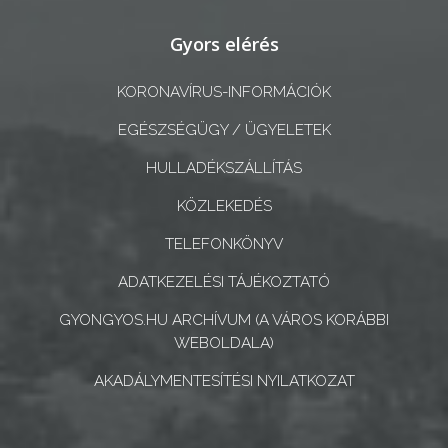
A
Gyors elérés
KÉPVISELŐ-
TESTÜLET
KORONAVÍRUS-INFORMÁCIÓK
EGÉSZSÉGÜGY / ÜGYELETEK
A
VÁROSRENDÉSZET
HULLADÉKSZÁLLÍTÁS
KÖZLEKEDÉS
TÁJÉKOZTATÓK
TELEFONKÖNYV
ÁTLÁTHATÓSÁG
ADATKEZELÉSI TÁJÉKOZTATÓ
AZ
GYONGYOS.HU ARCHÍVUM (A VÁROS KORÁBBI
ÖNKORMÁNYZATI
WEBOLDALA)
CÉGEK
AKADÁLYMENTESÍTÉSI NYILATKOZAT
ÉS
INTÉZMÉNYEK