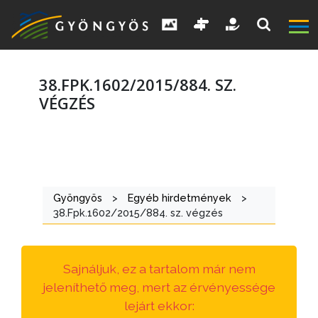
38.FРK.1602/2015/884. SZ.
VÉGZÉS
A
VÁROS
Gyöngyös
>
Egyéb hirdetmények
>
KIEMELT
38.Fрk.1602/2015/884. sz. végzés
LÁTVÁNYOSSÁGOK
GYÖNGYÖS
Sajnáljuk, ez a tartalom már nem
VÁROS
jeleníthető meg, mert az érvényessége
ÉRTÉKTÁRA
lejárt ekkor: