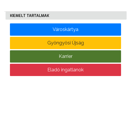
KÖLTSÉGVETÉSI
KIEMELT TARTALMAK
RENDELETEK
Városkártya
Gyöngyösi Újság
Karrier
AZ
Eladó ingatlanok
ÉPÜLŐ
VÁROS
FEJLESZTÉSEK
KÖRNYEZETVÉDELEM