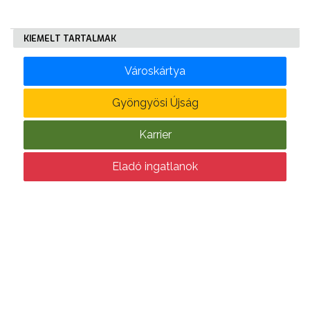
KÖLTSÉGVETÉSI
KIEMELT TARTALMAK
RENDELETEK
Városkártya
Gyöngyösi Újság
Karrier
AZ
Eladó ingatlanok
ÉPÜLŐ
VÁROS
FEJLESZTÉSEK
KÖRNYEZETVÉDELEM