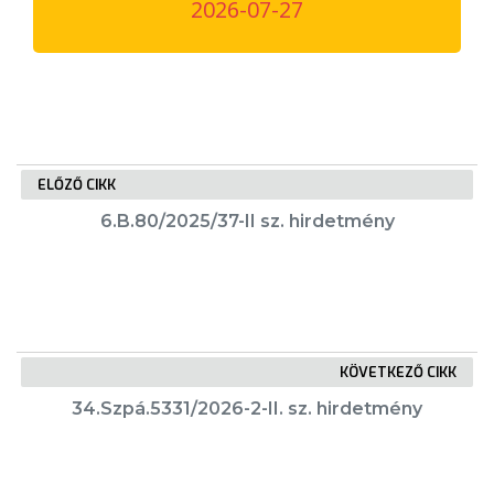
2026-07-27
VÁROSUNKRÓL
LAKOSSÁGI
INFORMÁCIÓK
HASZNOS
ELŐZŐ CIKK
KVÍZ
6.B.80/2025/37-II sz. hirdetmény
KÖVETKEZŐ CIKK
A
34.Szpá.5331/2026-2-II. sz. hirdetmény
VÁROS
PÉNZÜGYEI