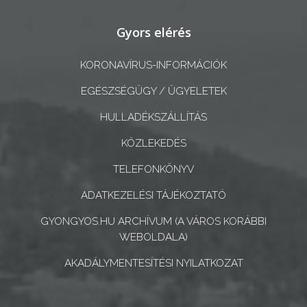
A
Gyors elérés
KÉPVISELŐ-
TESTÜLET
KORONAVÍRUS-INFORMÁCIÓK
EGÉSZSÉGÜGY / ÜGYELETEK
A
VÁROSRENDÉSZET
HULLADÉKSZÁLLÍTÁS
KÖZLEKEDÉS
TÁJÉKOZTATÓK
TELEFONKÖNYV
ÁTLÁTHATÓSÁG
ADATKEZELÉSI TÁJÉKOZTATÓ
AZ
GYONGYOS.HU ARCHÍVUM (A VÁROS KORÁBBI
ÖNKORMÁNYZATI
WEBOLDALA)
CÉGEK
AKADÁLYMENTESÍTÉSI NYILATKOZAT
ÉS
INTÉZMÉNYEK