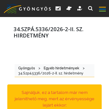
34.SZPÁ.5336/2026-2-II. SZ.
HIRDETMÉNY
A
VÁROS
Gyöngyös
>
Egyéb hirdetmények
>
KIEMELT
34.Szpá.5336/2026-2-II. sz. hirdetmény
LÁTVÁNYOSSÁGOK
GYÖNGYÖS
Sajnáljuk, ez a tartalom már nem
VÁROS
jeleníthető meg, mert az érvényessége
ÉRTÉKTÁRA
lejárt ekkor: