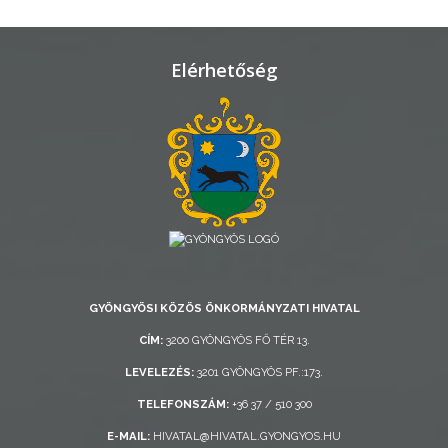
TELEPÜLÉSRENDEZÉS
STRATÉGIÁK
Elérhetőség
ÉS
KONCEPCIÓK
BEJELENTŐ
GYÖNGYÖSI KÖZÖS ÖNKORMÁNYZATI HIVATAL
VÁROSHÁZA
CÍM:
3200 GYÖNGYÖS FŐ TÉR 13.
LEVELEZÉS:
3201 GYÖNGYÖS PF.:173.
TELEFONSZÁM:
+36 37 / 510 300
AZ
ÖNKORMÁNYZAT
E-MAIL:
HIVATAL@HIVATAL.GYONGYOS.HU