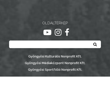
NYOMTATVÁNYOK
E-
ÜGYINTÉZÉS
OLDALTÉRKÉP
ugrás youtube csatornára
ugrás instagram csatornár
ugrás facebook-oldalr
TESTÜLETI
Keresés
ANYAGOK
Keresé
KISTÉRSÉG
Gyöngyösi Kulturális Nonprofit Kft.
Gyöngyösi Médiaközpont Nonprofit Kft.
GEOTERM-
Gyöngyösi Sportfólió Nonprofit Kft.
GYÖNGYÖS
Gyöngyösi Városgondozási Zrt.
Gyöngyösi Várostérség Fejlesztő Nonprofit Kft.
Vachott Sándor Városi Könyvtár
Gyöngyös Város Információs Portál © 2026