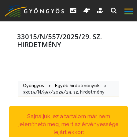
33015/N/557/2025/29. SZ.
HIRDETMÉNY
A
VÁROS
Gyöngyös
>
Egyéb hirdetmények
>
KIEMELT
33015/N/557/2025/29. sz. hirdetmény
LÁTVÁNYOSSÁGOK
GYÖNGYÖS
Sajnáljuk, ez a tartalom már nem
VÁROS
jeleníthető meg, mert az érvényessége
ÉRTÉKTÁRA
lejárt ekkor: