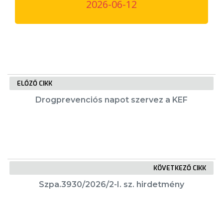
2026-06-12
VÁROSUNKRÓL
LAKOSSÁGI
INFORMÁCIÓK
HASZNOS
ELŐZŐ CIKK
KVÍZ
Drogprevenciós napot szervez a KEF
KÖVETKEZŐ CIKK
A
Szpa.3930/2026/2-I. sz. hirdetmény
VÁROS
PÉNZÜGYEI