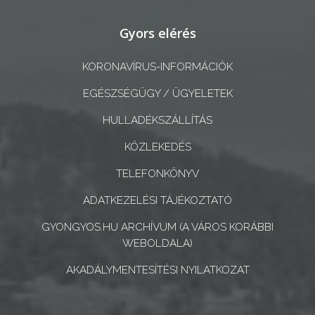
A
Gyors elérés
KÉPVISELŐ-
TESTÜLET
KORONAVÍRUS-INFORMÁCIÓK
EGÉSZSÉGÜGY / ÜGYELETEK
A
VÁROSRENDÉSZET
HULLADÉKSZÁLLÍTÁS
KÖZLEKEDÉS
TÁJÉKOZTATÓK
TELEFONKÖNYV
ÁTLÁTHATÓSÁG
ADATKEZELÉSI TÁJÉKOZTATÓ
AZ
GYONGYOS.HU ARCHÍVUM (A VÁROS KORÁBBI
ÖNKORMÁNYZATI
WEBOLDALA)
CÉGEK
AKADÁLYMENTESÍTÉSI NYILATKOZAT
ÉS
INTÉZMÉNYEK