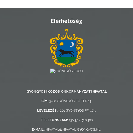
TELEPÜLÉSRENDEZÉS
STRATÉGIÁK
Elérhetőség
ÉS
KONCEPCIÓK
BEJELENTŐ
GYÖNGYÖSI KÖZÖS ÖNKORMÁNYZATI HIVATAL
VÁROSHÁZA
CÍM:
3200 GYÖNGYÖS FŐ TÉR 13.
LEVELEZÉS:
3201 GYÖNGYÖS PF.:173.
TELEFONSZÁM:
+36 37 / 510 300
AZ
ÖNKORMÁNYZAT
E-MAIL:
HIVATAL@HIVATAL.GYONGYOS.HU