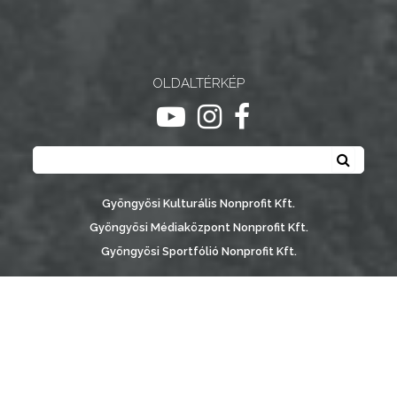
NYOMTATVÁNYOK
E-
ÜGYINTÉZÉS
OLDALTÉRKÉP
ugrás youtube csatornára
ugrás instagram csatornár
ugrás facebook-oldalr
TESTÜLETI
Keresés
ANYAGOK
Keresé
KISTÉRSÉG
Gyöngyösi Kulturális Nonprofit Kft.
Gyöngyösi Médiaközpont Nonprofit Kft.
GEOTERM-
Gyöngyösi Sportfólió Nonprofit Kft.
GYÖNGYÖS
Gyöngyösi Városgondozási Zrt.
Gyöngyösi Várostérség Fejlesztő Nonprofit Kft.
Vachott Sándor Városi Könyvtár
Gyöngyös Város Információs Portál © 2026