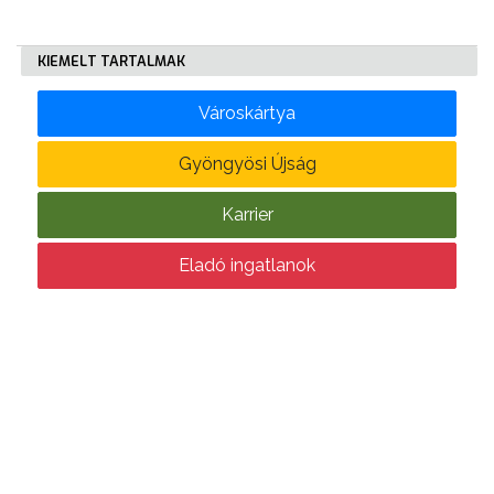
KÖLTSÉGVETÉSI
KIEMELT TARTALMAK
RENDELETEK
Városkártya
Gyöngyösi Újság
Karrier
AZ
Eladó ingatlanok
ÉPÜLŐ
VÁROS
FEJLESZTÉSEK
KÖRNYEZETVÉDELEM