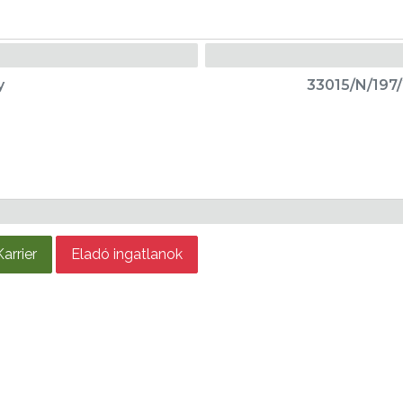
y
33015/N/197/
Karrier
Eladó ingatlanok