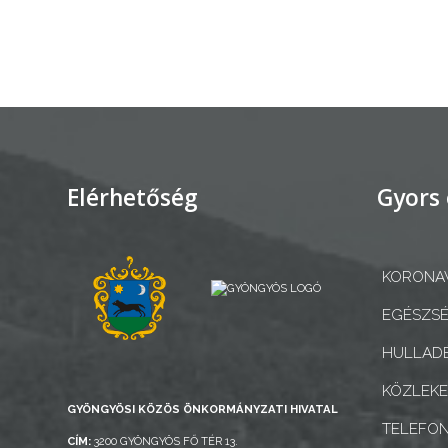
AZ
ÉPÜLŐ
VÁROS
FEJLESZTÉSEK
Elérhetőség
Gyors 
KÖRNYEZETVÉDELEM
KORONAV
TELEPÜLÉSRENDEZÉS
EGÉSZSÉ
STRATÉGIÁK
HULLADÉ
ÉS
KONCEPCIÓK
KÖZLEK
GYÖNGYÖSI KÖZÖS ÖNKORMÁNYZATI HIVATAL
TELEFO
BEJELENTŐ
CÍM:
3200 GYÖNGYÖS FŐ TÉR 13.