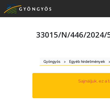
33015/N/446/2024/
A
VÁROS
KIEMELT
Gyöngyös
>
Egyéb hirdetmények
LÁTVÁNYOSSÁGOK
GYÖNGYÖS
Sajnáljuk, ez a
VÁROS
ÉRTÉKTÁRA
VÁROSUNKRÓL