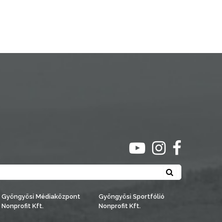
ugrás youtube csato
ugrás instagra
ugrás face
Keresés
Gyöngyösi Médiaközpont
Gyöngyösi Sportfólió
Nonprofit Kft.
Nonprofit Kft.