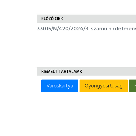
LAKOSSÁGI
INFORMÁCIÓK
ELŐZŐ CIKK
HASZNOS
33015/N/420/2024/3. számú hirdetmén
KVÍZ
KIEMELT TARTALMAK
A
VÁROS
Városkártya
Gyöngyösi Újság
PÉNZÜGYEI
KÖLTSÉGVETÉSI
RENDELETEK