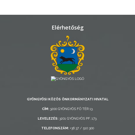
TELEPÜLÉSRENDEZÉS
STRATÉGIÁK
Elérhetőség
ÉS
KONCEPCIÓK
BEJELENTŐ
GYÖNGYÖSI KÖZÖS ÖNKORMÁNYZATI HIVATAL
VÁROSHÁZA
CÍM:
3200 GYÖNGYÖS FŐ TÉR 13.
LEVELEZÉS:
3201 GYÖNGYÖS PF.:173.
AZ
TELEFONSZÁM:
+36 37 / 510 300
ÖNKORMÁNYZAT