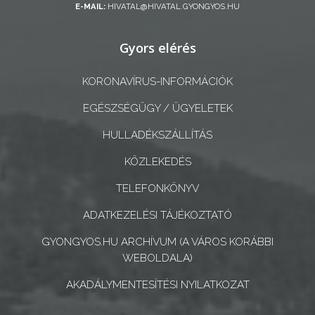
E-MAIL:
HIVATAL@HIVATAL.GYONGYOS.HU
A
Gyors elérés
KÉPVISELŐ-
TESTÜLET
KORONAVÍRUS-INFORMÁCIÓK
A
EGÉSZSÉGÜGY / ÜGYELETEK
VÁROSRENDÉSZET
HULLADÉKSZÁLLÍTÁS
TÁJÉKOZTATÓK
KÖZLEKEDÉS
ÁTLÁTHATÓSÁG
TELEFONKÖNYV
ADATKEZELÉSI TÁJÉKOZTATÓ
AZ
ÖNKORMÁNYZATI
GYONGYOS.HU ARCHÍVUM (A VÁROS KORÁBBI
WEBOLDALA)
CÉGEK
ÉS
AKADÁLYMENTESÍTÉSI NYILATKOZAT
INTÉZMÉNYEK