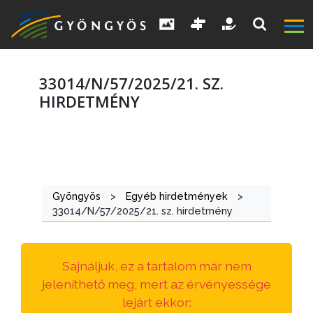
33014/N/57/2025/21. SZ.
HIRDETMÉNY
A
VÁROS
Gyöngyös
>
Egyéb hirdetmények
>
KIEMELT
33014/N/57/2025/21. sz. hirdetmény
LÁTVÁNYOSSÁGOK
GYÖNGYÖS
Sajnáljuk, ez a tartalom már nem
VÁROS
jeleníthető meg, mert az érvényessége
ÉRTÉKTÁRA
lejárt ekkor: