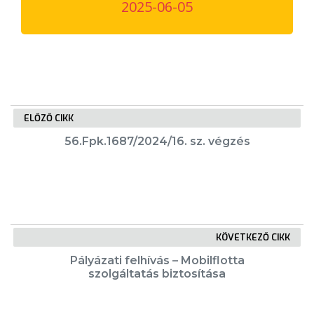
2025-06-05
VÁROSUNKRÓL
LAKOSSÁGI
INFORMÁCIÓK
HASZNOS
ELŐZŐ CIKK
KVÍZ
56.Fpk.1687/2024/16. sz. végzés
KÖVETKEZŐ CIKK
A
Pályázati felhívás – Mobilflotta
VÁROS
szolgáltatás biztosítása
PÉNZÜGYEI