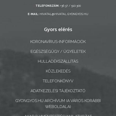
ÖNKORMÁNYZAT
TELEFONSZÁM:
+36 37 / 510 300
A
E-MAIL:
HIVATAL@HIVATAL.GYONGYOS.HU
KÉPVISELŐ-
TESTÜLET
Gyors elérés
A
KORONAVÍRUS-INFORMÁCIÓK
VÁROSRENDÉSZET
EGÉSZSÉGÜGY / ÜGYELETEK
TÁJÉKOZTATÓK
HULLADÉKSZÁLLÍTÁS
KÖZLEKEDÉS
ÁTLÁTHATÓSÁG
TELEFONKÖNYV
AZ
ÖNKORMÁNYZATI
ADATKEZELÉSI TÁJÉKOZTATÓ
CÉGEK
GYONGYOS.HU ARCHÍVUM (A VÁROS KORÁBBI
ÉS
WEBOLDALA)
INTÉZMÉNYEK