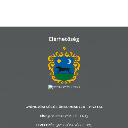
TELEPÜLÉSRENDEZÉS
STRATÉGIÁK
ÉS
KONCEPCIÓK
Elérhetőség
BEJELENTŐ
VÁROSHÁZA
GYÖNGYÖSI KÖZÖS ÖNKORMÁNYZATI HIVATAL
CÍM:
3200 GYÖNGYÖS FŐ TÉR 13.
AZ
LEVELEZÉS:
3201 GYÖNGYÖS PF.:173.