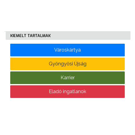
KÖLTSÉGVETÉSI
RENDELETEK
KIEMELT TARTALMAK
Városkártya
Gyöngyösi Újság
AZ
Karrier
ÉPÜLŐ
VÁROS
Eladó ingatlanok
FEJLESZTÉSEK
KÖRNYEZETVÉDELEM