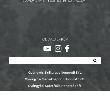
AKADÁLYMENTESÍTÉSI NYILATKOZAT
NYOMTATVÁNYOK
E-
ÜGYINTÉZÉS
TESTÜLETI
OLDALTÉRKÉP
ANYAGOK
ugrás youtube csatornára
ugrás instagram csatornár
ugrás facebook-oldalr
Keresés
KISTÉRSÉG
Keresé
GEOTERM-
Gyöngyösi Kulturális Nonprofit Kft.
GYÖNGYÖS
Gyöngyösi Médiaközpont Nonprofit Kft.
Gyöngyösi Sportfólió Nonprofit Kft.
Gyöngyösi Városgondozási Zrt.
Gyöngyösi Várostérség Fejlesztő Nonprofit Kft.