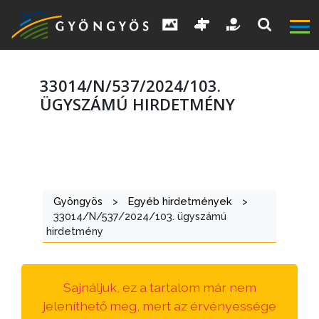
33014/N/537/2024/103.
ÜGYSZÁMÚ HIRDETMÉNY
A
VÁROS
Gyöngyös
>
Egyéb hirdetmények
>
KIEMELT
33014/N/537/2024/103. ügyszámú
LÁTVÁNYOSSÁGOK
hirdetmény
GYÖNGYÖS
VÁROS
Sajnáljuk, ez a tartalom már nem
ÉRTÉKTÁRA
jeleníthető meg, mert az érvényessége