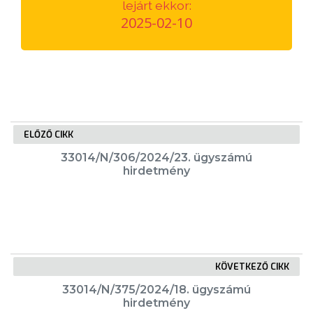
lejárt ekkor:
VÁROSUNKRÓL
2025-02-10
LAKOSSÁGI
INFORMÁCIÓK
HASZNOS
ELŐZŐ CIKK
KVÍZ
33014/N/306/2024/23. ügyszámú
hirdetmény
A
KÖVETKEZŐ CIKK
VÁROS
33014/N/375/2024/18. ügyszámú
PÉNZÜGYEI
hirdetmény