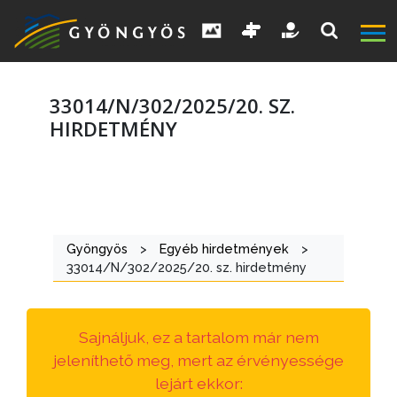
33014/N/302/2025/20. SZ.
HIRDETMÉNY
A
VÁROS
Gyöngyös
>
Egyéb hirdetmények
>
KIEMELT
33014/N/302/2025/20. sz. hirdetmény
LÁTVÁNYOSSÁGOK
GYÖNGYÖS
Sajnáljuk, ez a tartalom már nem
VÁROS
jeleníthető meg, mert az érvényessége
ÉRTÉKTÁRA
lejárt ekkor: