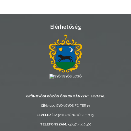
TELEPÜLÉSRENDEZÉS
STRATÉGIÁK
Elérhetőség
ÉS
KONCEPCIÓK
BEJELENTŐ
GYÖNGYÖSI KÖZÖS ÖNKORMÁNYZATI HIVATAL
VÁROSHÁZA
CÍM:
3200 GYÖNGYÖS FŐ TÉR 13.
LEVELEZÉS:
3201 GYÖNGYÖS PF.:173.
AZ
TELEFONSZÁM:
+36 37 / 510 300
ÖNKORMÁNYZAT