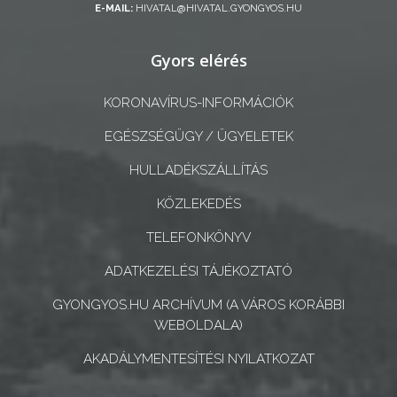
E-MAIL:
HIVATAL@HIVATAL.GYONGYOS.HU
A
Gyors elérés
KÉPVISELŐ-
TESTÜLET
KORONAVÍRUS-INFORMÁCIÓK
A
EGÉSZSÉGÜGY / ÜGYELETEK
VÁROSRENDÉSZET
HULLADÉKSZÁLLÍTÁS
TÁJÉKOZTATÓK
KÖZLEKEDÉS
ÁTLÁTHATÓSÁG
TELEFONKÖNYV
ADATKEZELÉSI TÁJÉKOZTATÓ
AZ
ÖNKORMÁNYZATI
GYONGYOS.HU ARCHÍVUM (A VÁROS KORÁBBI
WEBOLDALA)
CÉGEK
ÉS
AKADÁLYMENTESÍTÉSI NYILATKOZAT
INTÉZMÉNYEK