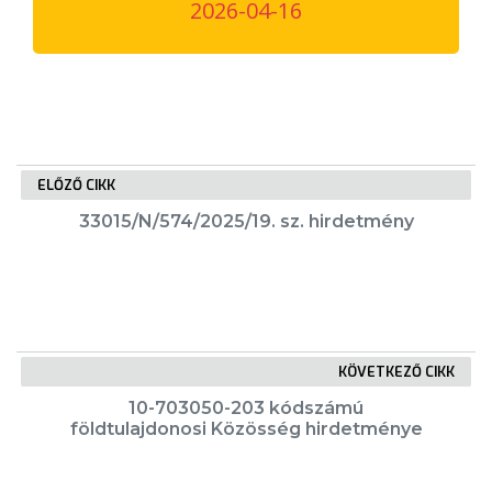
2026-04-16
VÁROSUNKRÓL
LAKOSSÁGI
INFORMÁCIÓK
HASZNOS
ELŐZŐ CIKK
KVÍZ
33015/N/574/2025/19. sz. hirdetmény
KÖVETKEZŐ CIKK
A
10-703050-203 kódszámú
VÁROS
földtulajdonosi Közösség hirdetménye
PÉNZÜGYEI