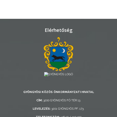
TELEPÜLÉSRENDEZÉS
STRATÉGIÁK
ÉS
Elérhetőség
KONCEPCIÓK
BEJELENTŐ
VÁROSHÁZA
GYÖNGYÖSI KÖZÖS ÖNKORMÁNYZATI HIVATAL
CÍM:
3200 GYÖNGYÖS FŐ TÉR 13.
LEVELEZÉS:
3201 GYÖNGYÖS PF.:173.
AZ
ÖNKORMÁNYZAT