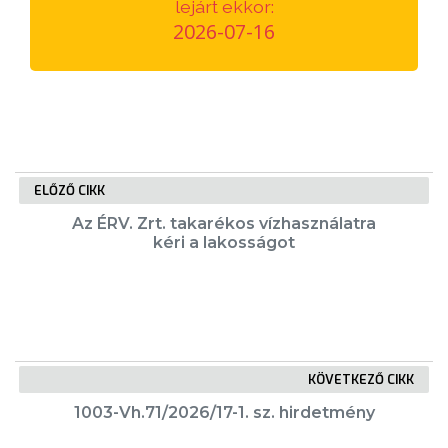
lejárt ekkor:
VÁROSUNKRÓL
2026-07-16
LAKOSSÁGI
INFORMÁCIÓK
HASZNOS
ELŐZŐ CIKK
KVÍZ
Az ÉRV. Zrt. takarékos vízhasználatra
kéri a lakosságot
A
KÖVETKEZŐ CIKK
VÁROS
1003-Vh.71/2026/17-1. sz. hirdetmény
PÉNZÜGYEI