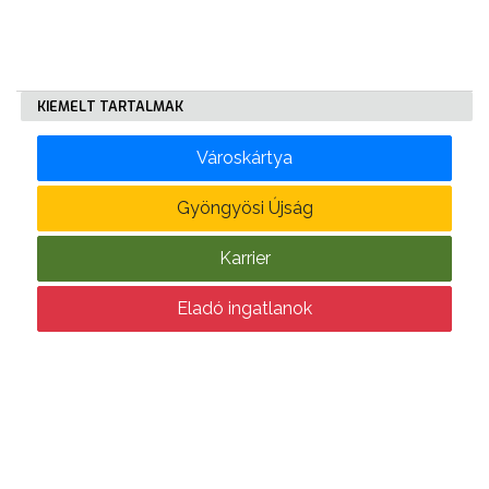
KÖLTSÉGVETÉSI
RENDELETEK
KIEMELT TARTALMAK
Városkártya
Gyöngyösi Újság
Karrier
AZ
ÉPÜLŐ
Eladó ingatlanok
VÁROS
FEJLESZTÉSEK
KÖRNYEZETVÉDELEM