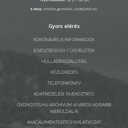
TELEFONSZÁM:
+36 37 / 510 300
E-MAIL:
HIVATAL@HIVATAL.GYONGYOS.HU
A
KÉPVISELŐ-
Gyors elérés
TESTÜLET
KORONAVÍRUS-INFORMÁCIÓK
A
VÁROSRENDÉSZET
EGÉSZSÉGÜGY / ÜGYELETEK
HULLADÉKSZÁLLÍTÁS
TÁJÉKOZTATÓK
KÖZLEKEDÉS
ÁTLÁTHATÓSÁG
TELEFONKÖNYV
AZ
ADATKEZELÉSI TÁJÉKOZTATÓ
ÖNKORMÁNYZATI
GYONGYOS.HU ARCHÍVUM (A VÁROS KORÁBBI
CÉGEK
WEBOLDALA)
ÉS
INTÉZMÉNYEK
AKADÁLYMENTESÍTÉSI NYILATKOZAT