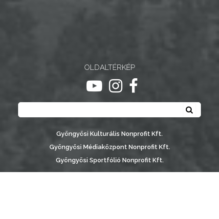
NYOMTATVÁNYOK
E-
ÜGYINTÉZÉS
OLDALTÉRKÉP
TESTÜLETI
ugrás youtube csatornára
ugrás instagram csatornár
ugrás facebook-oldalr
ANYAGOK
Keresés
Keresé
KISTÉRSÉG
GEOTERM-
Gyöngyösi Kulturális Nonprofit Kft.
GYÖNGYÖS
Gyöngyösi Médiaközpont Nonprofit Kft.
Gyöngyösi Sportfólió Nonprofit Kft.
Gyöngyösi Városgondozási Zrt.
Gyöngyösi Várostérség Fejlesztő Nonprofit Kft.
Vachott Sándor Városi Könyvtár