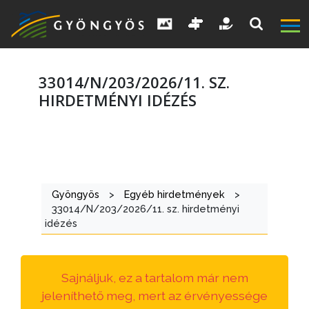
33014/N/203/2026/11. SZ.
HIRDETMÉNYI IDÉZÉS
A
VÁROS
Gyöngyös
>
Egyéb hirdetmények
>
KIEMELT
33014/N/203/2026/11. sz. hirdetményi
LÁTVÁNYOSSÁGOK
idézés
GYÖNGYÖS
VÁROS
Sajnáljuk, ez a tartalom már nem
ÉRTÉKTÁRA
jeleníthető meg, mert az érvényessége