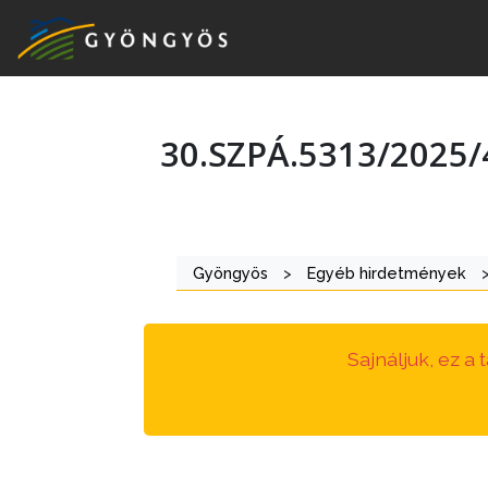
30.SZPÁ.5313/2025/
A
VÁROS
KIEMELT
Gyöngyös
>
Egyéb hirdetmények
LÁTVÁNYOSSÁGOK
GYÖNGYÖS
Sajnáljuk, ez a
VÁROS
ÉRTÉKTÁRA
VÁROSUNKRÓL