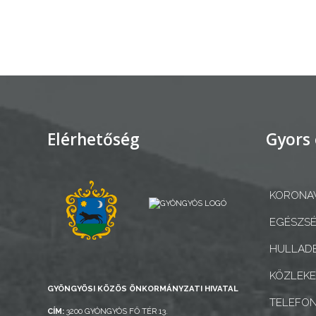
AZ
ÉPÜLŐ
VÁROS
FEJLESZTÉSEK
Elérhetőség
Gyors 
KÖRNYEZETVÉDELEM
KORONAV
TELEPÜLÉSRENDEZÉS
EGÉSZSÉ
STRATÉGIÁK
HULLADÉ
ÉS
KONCEPCIÓK
KÖZLEK
GYÖNGYÖSI KÖZÖS ÖNKORMÁNYZATI HIVATAL
TELEFO
BEJELENTŐ
CÍM:
3200 GYÖNGYÖS FŐ TÉR 13.