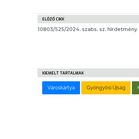
LAKOSSÁGI
INFORMÁCIÓK
ELŐZŐ CIKK
HASZNOS
10803/525/2024. szabs. sz. hirdetmény
KVÍZ
KIEMELT TARTALMAK
A
VÁROS
Városkártya
Gyöngyösi Újság
PÉNZÜGYEI
KÖLTSÉGVETÉSI
RENDELETEK