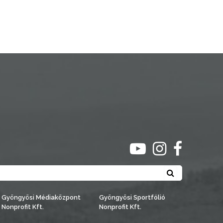
ugrás youtube csato
ugrás instagra
ugrás face
Keresés
Gyöngyösi Médiaközpont
Gyöngyösi Sportfólió
Nonprofit Kft.
Nonprofit Kft.