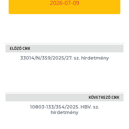
2026-07-09
VÁROSUNKRÓL
LAKOSSÁGI
INFORMÁCIÓK
HASZNOS
ELŐZŐ CIKK
KVÍZ
33014/N/359/2025/27. sz. hirdetmény
KÖVETKEZŐ CIKK
A
10803-133/354/2025. HBV. sz.
VÁROS
hirdetmény
PÉNZÜGYEI