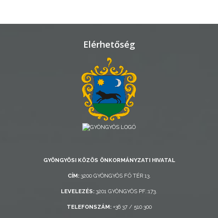
TELEPÜLÉSRENDEZÉS
STRATÉGIÁK
Elérhetőség
ÉS
KONCEPCIÓK
BEJELENTŐ
GYÖNGYÖSI KÖZÖS ÖNKORMÁNYZATI HIVATAL
VÁROSHÁZA
CÍM:
3200 GYÖNGYÖS FŐ TÉR 13.
LEVELEZÉS:
3201 GYÖNGYÖS PF.:173.
AZ
TELEFONSZÁM:
+36 37 / 510 300
ÖNKORMÁNYZAT