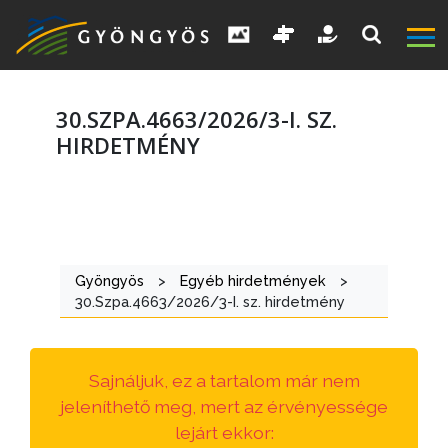
30.SZPA.4663/2026/3-I. SZ.
HIRDETMÉNY
A
VÁROS
Gyöngyös
>
Egyéb hirdetmények
>
KIEMELT
30.Szpa.4663/2026/3-I. sz. hirdetmény
LÁTVÁNYOSSÁGOK
GYÖNGYÖS
Sajnáljuk, ez a tartalom már nem
VÁROS
jeleníthető meg, mert az érvényessége
ÉRTÉKTÁRA
lejárt ekkor: