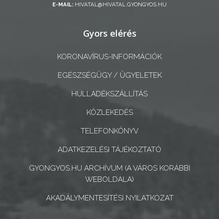
E-MAIL:
HIVATAL@HIVATAL.GYONGYOS.HU
A
Gyors elérés
KÉPVISELŐ-
TESTÜLET
KORONAVÍRUS-INFORMÁCIÓK
A
EGÉSZSÉGÜGY / ÜGYELETEK
VÁROSRENDÉSZET
HULLADÉKSZÁLLÍTÁS
TÁJÉKOZTATÓK
KÖZLEKEDÉS
ÁTLÁTHATÓSÁG
TELEFONKÖNYV
ADATKEZELÉSI TÁJÉKOZTATÓ
AZ
ÖNKORMÁNYZATI
GYONGYOS.HU ARCHÍVUM (A VÁROS KORÁBBI
WEBOLDALA)
CÉGEK
ÉS
AKADÁLYMENTESÍTÉSI NYILATKOZAT
INTÉZMÉNYEK