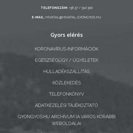
TELEFONSZÁM:
+36 37 / 510 300
A
E-MAIL:
HIVATAL@HIVATAL.GYONGYOS.HU
KÉPVISELŐ-
TESTÜLET
Gyors elérés
A
KORONAVÍRUS-INFORMÁCIÓK
VÁROSRENDÉSZET
EGÉSZSÉGÜGY / ÜGYELETEK
TÁJÉKOZTATÓK
HULLADÉKSZÁLLÍTÁS
ÁTLÁTHATÓSÁG
KÖZLEKEDÉS
TELEFONKÖNYV
AZ
ÖNKORMÁNYZATI
ADATKEZELÉSI TÁJÉKOZTATÓ
CÉGEK
GYONGYOS.HU ARCHÍVUM (A VÁROS KORÁBBI
ÉS
WEBOLDALA)
INTÉZMÉNYEK