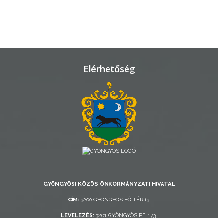
TELEPÜLÉSRENDEZÉS
STRATÉGIÁK
ÉS
KONCEPCIÓK
Elérhetőség
BEJELENTŐ
VÁROSHÁZA
GYÖNGYÖSI KÖZÖS ÖNKORMÁNYZATI HIVATAL
CÍM:
3200 GYÖNGYÖS FŐ TÉR 13.
AZ
LEVELEZÉS:
3201 GYÖNGYÖS PF.:173.
ÖNKORMÁNYZAT