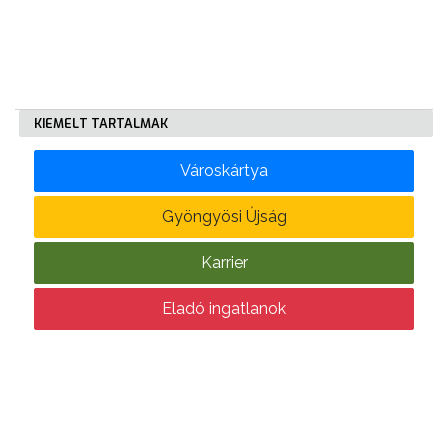
KÖLTSÉGVETÉSI
RENDELETEK
KIEMELT TARTALMAK
Városkártya
Gyöngyösi Újság
AZ
Karrier
ÉPÜLŐ
VÁROS
Eladó ingatlanok
FEJLESZTÉSEK
KÖRNYEZETVÉDELEM