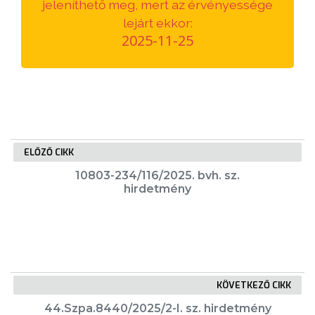
jeleníthető meg, mert az érvényessége
VÁROSUNKRÓL
lejárt ekkor:
2025-11-25
LAKOSSÁGI
INFORMÁCIÓK
HASZNOS
KVÍZ
ELŐZŐ CIKK
10803-234/116/2025. bvh. sz.
hirdetmény
A
VÁROS
KÖVETKEZŐ CIKK
PÉNZÜGYEI
44.Szpa.8440/2025/2-I. sz. hirdetmény