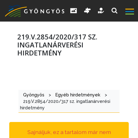
219.V.2854/2020/317 SZ.
INGATLANÁRVERÉSI
HIRDETMÉNY
A
VÁROS
KIEMELT
Gyöngyös
>
Egyéb hirdetmények
>
LÁTVÁNYOSSÁGOK
219.V.2854/2020/317 sz. ingatlanárverési
hirdetmény
GYÖNGYÖS
VÁROS
ÉRTÉKTÁRA
Sajnáljuk, ez a tartalom már nem