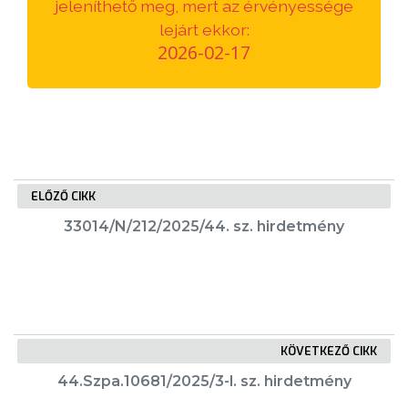
jeleníthető meg, mert az érvényessége
VÁROSUNKRÓL
lejárt ekkor:
2026-02-17
LAKOSSÁGI
INFORMÁCIÓK
HASZNOS
KVÍZ
ELŐZŐ CIKK
33014/N/212/2025/44. sz. hirdetmény
A
KÖVETKEZŐ CIKK
VÁROS
PÉNZÜGYEI
44.Szpa.10681/2025/3-l. sz. hirdetmény