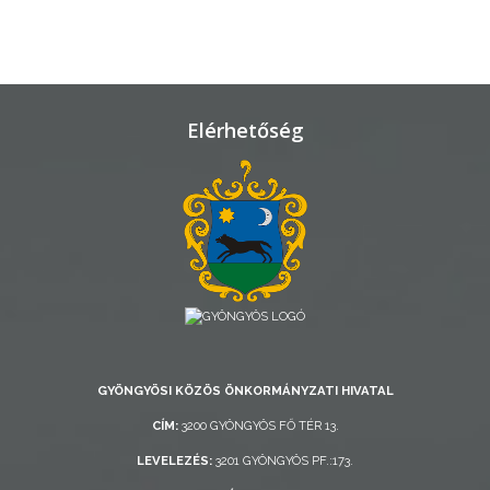
TELEPÜLÉSRENDEZÉS
STRATÉGIÁK
ÉS
Elérhetőség
KONCEPCIÓK
BEJELENTŐ
VÁROSHÁZA
GYÖNGYÖSI KÖZÖS ÖNKORMÁNYZATI HIVATAL
CÍM:
3200 GYÖNGYÖS FŐ TÉR 13.
AZ
LEVELEZÉS:
3201 GYÖNGYÖS PF.:173.
ÖNKORMÁNYZAT