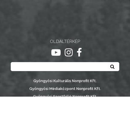
NYOMTATVÁNYOK
E-
ÜGYINTÉZÉS
OLDALTÉRKÉP
TESTÜLETI
ANYAGOK
ugrás youtube csatornára
ugrás instagram csatornár
ugrás facebook-oldalr
Keresés
KISTÉRSÉG
Keresé
GEOTERM-
Gyöngyösi Kulturális Nonprofit Kft.
GYÖNGYÖS
Gyöngyösi Médiaközpont Nonprofit Kft.
Gyöngyösi Sportfólió Nonprofit Kft.
Gyöngyösi Városgondozási Zrt.
Gyöngyösi Várostérség Fejlesztő Nonprofit Kft.
Vachott Sándor Városi Könyvtár