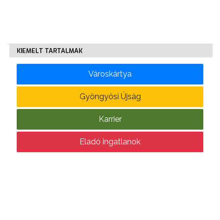
KÖLTSÉGVETÉSI
RENDELETEK
KIEMELT TARTALMAK
Városkártya
Gyöngyösi Újság
AZ
Karrier
ÉPÜLŐ
Eladó ingatlanok
VÁROS
FEJLESZTÉSEK
KÖRNYEZETVÉDELEM