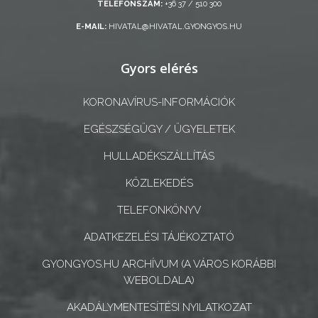
TELEFONSZÁM:
+36 37 / 510 300
E-MAIL:
HIVATAL@HIVATAL.GYONGYOS.HU
A
KÉPVISELŐ-
Gyors elérés
TESTÜLET
A
KORONAVÍRUS-INFORMÁCIÓK
VÁROSRENDÉSZET
EGÉSZSÉGÜGY / ÜGYELETEK
TÁJÉKOZTATÓK
HULLADÉKSZÁLLÍTÁS
KÖZLEKEDÉS
ÁTLÁTHATÓSÁG
TELEFONKÖNYV
AZ
ADATKEZELÉSI TÁJÉKOZTATÓ
ÖNKORMÁNYZATI
CÉGEK
GYONGYOS.HU ARCHÍVUM (A VÁROS KORÁBBI
WEBOLDALA)
ÉS
INTÉZMÉNYEK
AKADÁLYMENTESÍTÉSI NYILATKOZAT