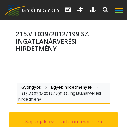
215.V.1039/2012/199 SZ.
INGATLANÁRVERÉSI
HIRDETMÉNY
A
VÁROS
KIEMELT
Gyöngyös
>
Egyéb hirdetmények
>
LÁTVÁNYOSSÁGOK
215.V.1039/2012/199 sz. ingatlanárverési
hirdetmény
GYÖNGYÖS
VÁROS
ÉRTÉKTÁRA
Sajnáljuk, ez a tartalom már nem