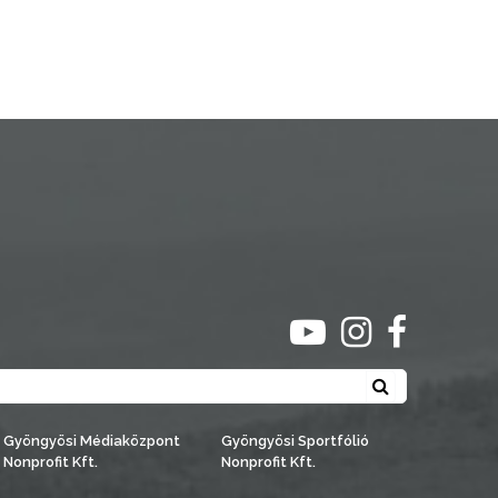
ugrás youtube csato
ugrás instagra
ugrás face
Keresés
Gyöngyösi Médiaközpont
Gyöngyösi Sportfólió
Nonprofit Kft.
Nonprofit Kft.