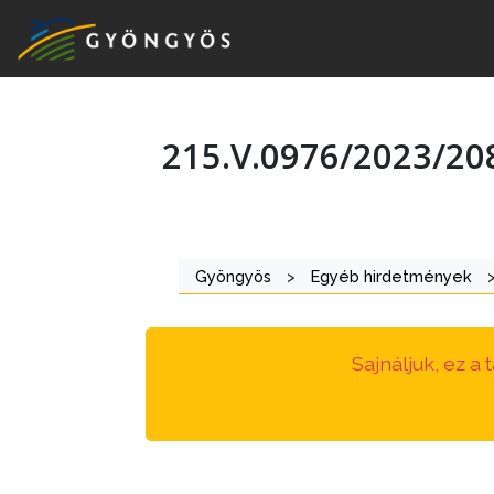
215.V.0976/2023/2
A
VÁROS
KIEMELT
Gyöngyös
>
Egyéb hirdetmények
LÁTVÁNYOSSÁGOK
GYÖNGYÖS
Sajnáljuk, ez a
VÁROS
ÉRTÉKTÁRA
VÁROSUNKRÓL