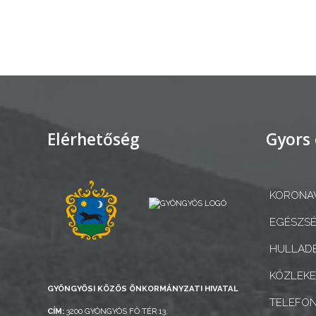
AZ
ÉPÜLŐ
VÁROS
FEJLESZTÉSEK
Elérhetőség
Gyors 
KÖRNYEZETVÉDELEM
KORONAV
TELEPÜLÉSRENDEZÉS
EGÉSZSÉ
STRATÉGIÁK
HULLADÉ
ÉS
KONCEPCIÓK
KÖZLEK
GYÖNGYÖSI KÖZÖS ÖNKORMÁNYZATI HIVATAL
TELEFO
BEJELENTŐ
CÍM:
3200 GYÖNGYÖS FŐ TÉR 13.