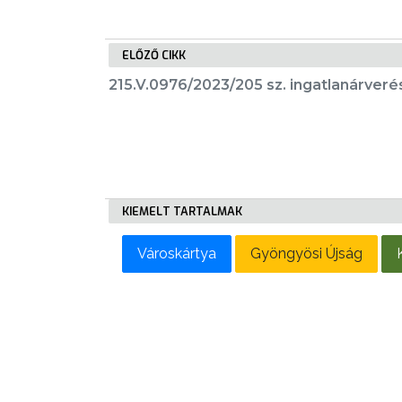
LAKOSSÁGI
INFORMÁCIÓK
ELŐZŐ CIKK
HASZNOS
215.V.0976/2023/205 sz. ingatlanárveré
KVÍZ
KIEMELT TARTALMAK
A
VÁROS
Városkártya
Gyöngyösi Újság
PÉNZÜGYEI
KÖLTSÉGVETÉSI
RENDELETEK