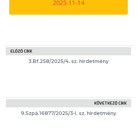
2025-11-14
VÁROSUNKRÓL
LAKOSSÁGI
INFORMÁCIÓK
HASZNOS
ELŐZŐ CIKK
KVÍZ
3.Bf.258/2025/4. sz. hirdetmény
KÖVETKEZŐ CIKK
A
9.Szpá.16877/2025/3-I. sz. hirdetmény
VÁROS
PÉNZÜGYEI