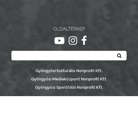
NYOMTATVÁNYOK
E-
ÜGYINTÉZÉS
OLDALTÉRKÉP
ugrás youtube csatornára
ugrás instagram csatornár
ugrás facebook-oldalr
TESTÜLETI
Keresés
ANYAGOK
Keresé
KISTÉRSÉG
Gyöngyösi Kulturális Nonprofit Kft.
Gyöngyösi Médiaközpont Nonprofit Kft.
GEOTERM-
Gyöngyösi Sportfólió Nonprofit Kft.
GYÖNGYÖS
Gyöngyösi Városgondozási Zrt.
Gyöngyösi Várostérség Fejlesztő Nonprofit Kft.
Vachott Sándor Városi Könyvtár
Gyöngyös Város Információs Portál © 2026