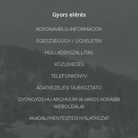
A
Gyors elérés
KÉPVISELŐ-
TESTÜLET
KORONAVÍRUS-INFORMÁCIÓK
EGÉSZSÉGÜGY / ÜGYELETEK
A
VÁROSRENDÉSZET
HULLADÉKSZÁLLÍTÁS
KÖZLEKEDÉS
TÁJÉKOZTATÓK
TELEFONKÖNYV
ÁTLÁTHATÓSÁG
ADATKEZELÉSI TÁJÉKOZTATÓ
AZ
GYONGYOS.HU ARCHÍVUM (A VÁROS KORÁBBI
ÖNKORMÁNYZATI
WEBOLDALA)
CÉGEK
AKADÁLYMENTESÍTÉSI NYILATKOZAT
ÉS
INTÉZMÉNYEK