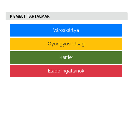
KÖLTSÉGVETÉSI
KIEMELT TARTALMAK
RENDELETEK
Városkártya
Gyöngyösi Újság
Karrier
AZ
Eladó ingatlanok
ÉPÜLŐ
VÁROS
FEJLESZTÉSEK
KÖRNYEZETVÉDELEM