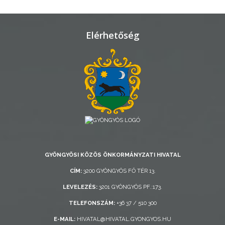
TELEPÜLÉSRENDEZÉS
STRATÉGIÁK
Elérhetőség
ÉS
KONCEPCIÓK
BEJELENTŐ
GYÖNGYÖSI KÖZÖS ÖNKORMÁNYZATI HIVATAL
VÁROSHÁZA
CÍM:
3200 GYÖNGYÖS FŐ TÉR 13.
LEVELEZÉS:
3201 GYÖNGYÖS PF.:173.
TELEFONSZÁM:
+36 37 / 510 300
AZ
ÖNKORMÁNYZAT
E-MAIL:
HIVATAL@HIVATAL.GYONGYOS.HU