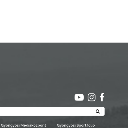
ugrás youtube csato
ugrás instagra
ugrás face
Keresés
Gyöngyösi Médiaközpont
Gyöngyösi Sportfólió