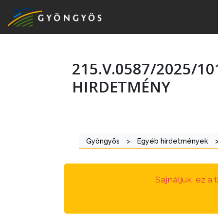
215.V.0587/2025/1
A
HIRDETMÉNY
VÁROS
KIEMELT
LÁTVÁNYOSSÁGOK
Gyöngyös
>
Egyéb hirdetmények
GYÖNGYÖS
VÁROS
ÉRTÉKTÁRA
Sajnáljuk, ez a
VÁROSUNKRÓL