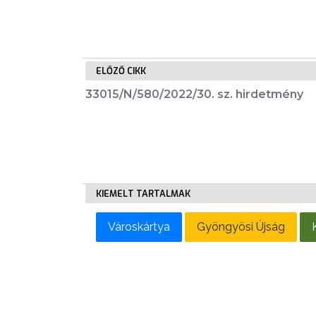
LAKOSSÁGI
INFORMÁCIÓK
HASZNOS
ELŐZŐ CIKK
33015/N/580/2022/30. sz. hirdetmény
KVÍZ
A
KIEMELT TARTALMAK
VÁROS
PÉNZÜGYEI
Városkártya
Gyöngyösi Újság
KÖLTSÉGVETÉSI
RENDELETEK