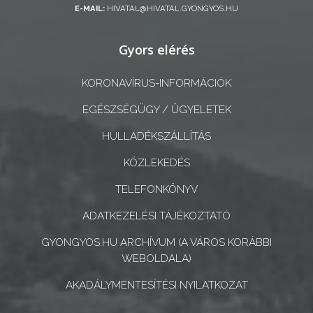
E-MAIL:
HIVATAL@HIVATAL.GYONGYOS.HU
A
KÉPVISELŐ-
Gyors elérés
TESTÜLET
KORONAVÍRUS-INFORMÁCIÓK
A
EGÉSZSÉGÜGY / ÜGYELETEK
VÁROSRENDÉSZET
HULLADÉKSZÁLLÍTÁS
TÁJÉKOZTATÓK
KÖZLEKEDÉS
ÁTLÁTHATÓSÁG
TELEFONKÖNYV
ADATKEZELÉSI TÁJÉKOZTATÓ
AZ
ÖNKORMÁNYZATI
GYONGYOS.HU ARCHÍVUM (A VÁROS KORÁBBI
CÉGEK
WEBOLDALA)
ÉS
AKADÁLYMENTESÍTÉSI NYILATKOZAT
INTÉZMÉNYEK