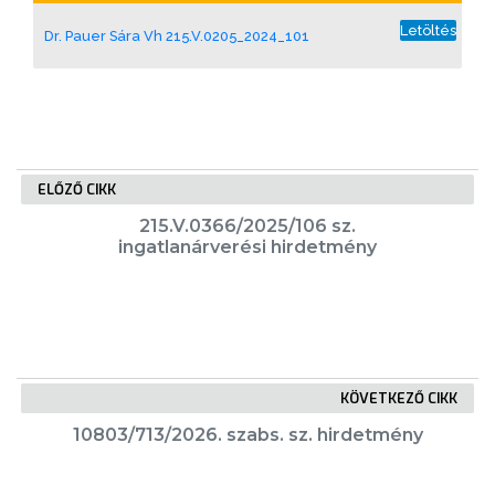
VÁROSUNKRÓL
Letöltés
Dr. Pauer Sára Vh 215.V.0205_2024_101
LAKOSSÁGI
INFORMÁCIÓK
HASZNOS
ELŐZŐ CIKK
KVÍZ
215.V.0366/2025/106 sz.
ingatlanárverési hirdetmény
KÖVETKEZŐ CIKK
A
VÁROS
10803/713/2026. szabs. sz. hirdetmény
PÉNZÜGYEI