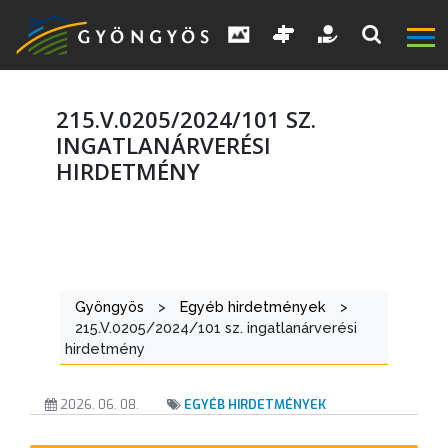
215.V.0205/2024/101 SZ.
INGATLANÁRVERÉSI
HIRDETMÉNY
A
VÁROS
KIEMELT
Gyöngyös
>
Egyéb hirdetmények
>
LÁTVÁNYOSSÁGOK
215.V.0205/2024/101 sz. ingatlanárverési
hirdetmény
GYÖNGYÖS
VÁROS
2026. 06. 08.
EGYÉB HIRDETMÉNYEK
ÉRTÉKTÁRA