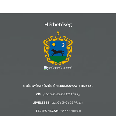
TELEPÜLÉSRENDEZÉS
STRATÉGIÁK
ÉS
Elérhetőség
KONCEPCIÓK
BEJELENTŐ
GYÖNGYÖSI KÖZÖS ÖNKORMÁNYZATI HIVATAL
VÁROSHÁZA
CÍM:
3200 GYÖNGYÖS FŐ TÉR 13.
LEVELEZÉS:
3201 GYÖNGYÖS PF.:173.
AZ
TELEFONSZÁM:
+36 37 / 510 300
ÖNKORMÁNYZAT