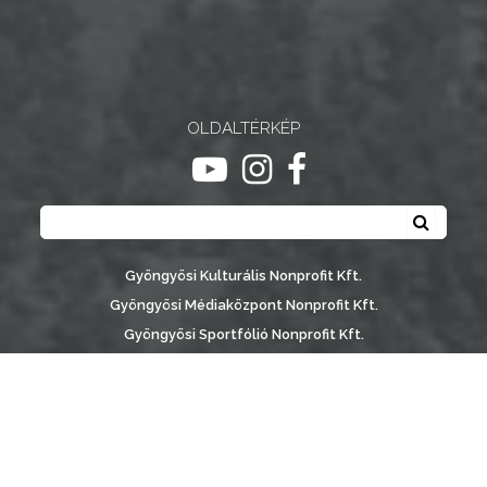
NYOMTATVÁNYOK
E-
ÜGYINTÉZÉS
OLDALTÉRKÉP
TESTÜLETI
ugrás youtube csatornára
ugrás instagram csatornár
ugrás facebook-oldalr
ANYAGOK
Keresés
Keresé
KISTÉRSÉG
Gyöngyösi Kulturális Nonprofit Kft.
GEOTERM-
Gyöngyösi Médiaközpont Nonprofit Kft.
GYÖNGYÖS
Gyöngyösi Sportfólió Nonprofit Kft.
Gyöngyösi Városgondozási Zrt.
Gyöngyösi Várostérség Fejlesztő Nonprofit Kft.
Vachott Sándor Városi Könyvtár