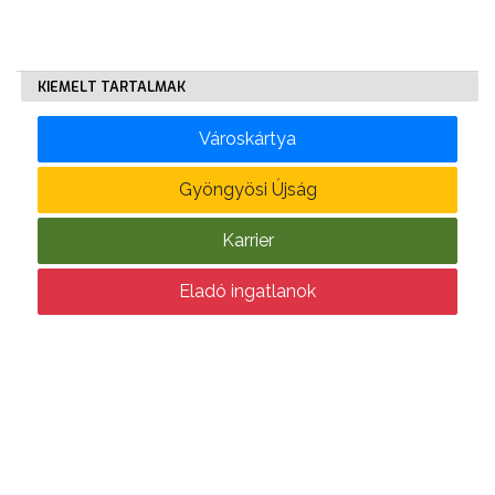
KÖLTSÉGVETÉSI
RENDELETEK
KIEMELT TARTALMAK
Városkártya
Gyöngyösi Újság
Karrier
AZ
Eladó ingatlanok
ÉPÜLŐ
VÁROS
FEJLESZTÉSEK
KÖRNYEZETVÉDELEM