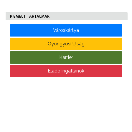
KÖLTSÉGVETÉSI
KIEMELT TARTALMAK
RENDELETEK
Városkártya
Gyöngyösi Újság
Karrier
AZ
Eladó ingatlanok
ÉPÜLŐ
VÁROS
FEJLESZTÉSEK
KÖRNYEZETVÉDELEM