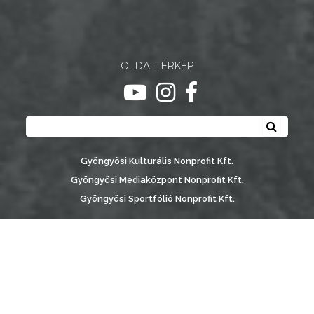
NYOMTATVÁNYOK
E-
ÜGYINTÉZÉS
OLDALTÉRKÉP
ugrás youtube csatornára
ugrás instagram csatornár
ugrás facebook-oldalr
TESTÜLETI
Keresés
ANYAGOK
Keresé
KISTÉRSÉG
Gyöngyösi Kulturális Nonprofit Kft.
Gyöngyösi Médiaközpont Nonprofit Kft.
GEOTERM-
Gyöngyösi Sportfólió Nonprofit Kft.
GYÖNGYÖS
Gyöngyösi Városgondozási Zrt.
Gyöngyösi Várostérség Fejlesztő Nonprofit Kft.
Vachott Sándor Városi Könyvtár
Gyöngyös Város Információs Portál © 2026