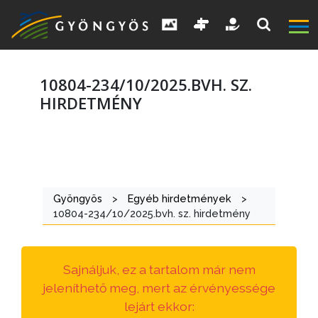
10804-234/10/2025.BVH. SZ.
HIRDETMÉNY
A
VÁROS
Gyöngyös
>
Egyéb hirdetmények
>
KIEMELT
10804-234/10/2025.bvh. sz. hirdetmény
LÁTVÁNYOSSÁGOK
GYÖNGYÖS
Sajnáljuk, ez a tartalom már nem
VÁROS
jeleníthető meg, mert az érvényessége
ÉRTÉKTÁRA
lejárt ekkor: