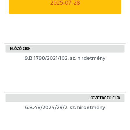
2025-07-28
VÁROSUNKRÓL
LAKOSSÁGI
INFORMÁCIÓK
HASZNOS
ELŐZŐ CIKK
KVÍZ
9.B.1798/2021/102. sz. hirdetmény
KÖVETKEZŐ CIKK
A
6.B.48/2024/29/2. sz. hirdetmény
VÁROS
PÉNZÜGYEI