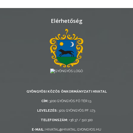
TELEPÜLÉSRENDEZÉS
STRATÉGIÁK
Elérhetőség
ÉS
KONCEPCIÓK
BEJELENTŐ
GYÖNGYÖSI KÖZÖS ÖNKORMÁNYZATI HIVATAL
VÁROSHÁZA
CÍM:
3200 GYÖNGYÖS FŐ TÉR 13.
LEVELEZÉS:
3201 GYÖNGYÖS PF.:173.
TELEFONSZÁM:
+36 37 / 510 300
AZ
ÖNKORMÁNYZAT
E-MAIL:
HIVATAL@HIVATAL.GYONGYOS.HU