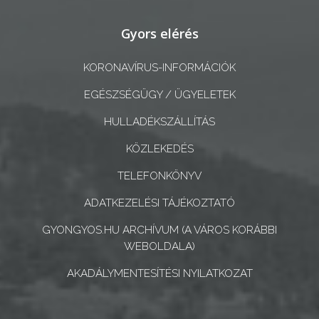
A
Gyors elérés
KÉPVISELŐ-
TESTÜLET
KORONAVÍRUS-INFORMÁCIÓK
EGÉSZSÉGÜGY / ÜGYELETEK
A
VÁROSRENDÉSZET
HULLADÉKSZÁLLÍTÁS
KÖZLEKEDÉS
TÁJÉKOZTATÓK
TELEFONKÖNYV
ÁTLÁTHATÓSÁG
ADATKEZELÉSI TÁJÉKOZTATÓ
AZ
GYONGYOS.HU ARCHÍVUM (A VÁROS KORÁBBI
ÖNKORMÁNYZATI
WEBOLDALA)
CÉGEK
AKADÁLYMENTESÍTÉSI NYILATKOZAT
ÉS
INTÉZMÉNYEK