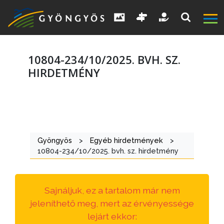
10804-234/10/2025. BVH. SZ.
HIRDETMÉNY
A
VÁROS
Gyöngyös
>
Egyéb hirdetmények
>
KIEMELT
10804-234/10/2025. bvh. sz. hirdetmény
LÁTVÁNYOSSÁGOK
GYÖNGYÖS
Sajnáljuk, ez a tartalom már nem
VÁROS
jeleníthető meg, mert az érvényessége
ÉRTÉKTÁRA
lejárt ekkor: