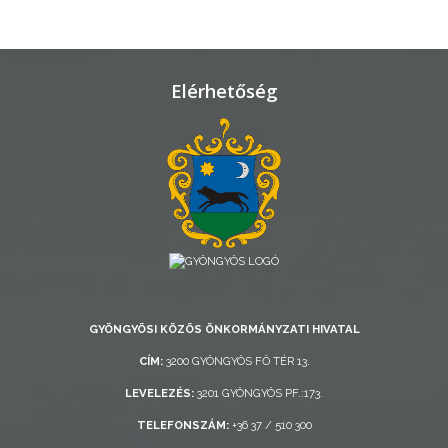
TELEPÜLÉSRENDEZÉS
STRATÉGIÁK
Elérhetőség
ÉS
KONCEPCIÓK
BEJELENTŐ
GYÖNGYÖSI KÖZÖS ÖNKORMÁNYZATI HIVATAL
VÁROSHÁZA
CÍM:
3200 GYÖNGYÖS FŐ TÉR 13.
LEVELEZÉS:
3201 GYÖNGYÖS PF.:173.
AZ
TELEFONSZÁM:
+36 37 / 510 300
ÖNKORMÁNYZAT