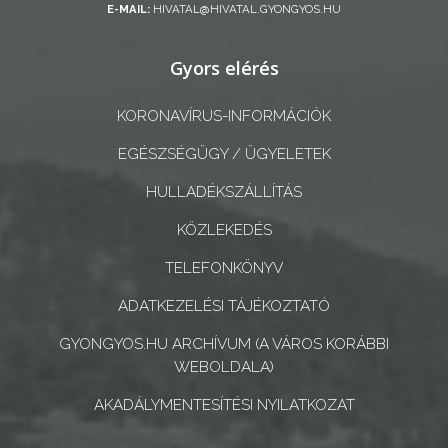
E-MAIL:
HIVATAL@HIVATAL.GYONGYOS.HU
A
Gyors elérés
KÉPVISELŐ-
TESTÜLET
KORONAVÍRUS-INFORMÁCIÓK
A
EGÉSZSÉGÜGY / ÜGYELETEK
VÁROSRENDÉSZET
HULLADÉKSZÁLLÍTÁS
TÁJÉKOZTATÓK
KÖZLEKEDÉS
ÁTLÁTHATÓSÁG
TELEFONKÖNYV
ADATKEZELÉSI TÁJÉKOZTATÓ
AZ
ÖNKORMÁNYZATI
GYONGYOS.HU ARCHÍVUM (A VÁROS KORÁBBI
WEBOLDALA)
CÉGEK
ÉS
AKADÁLYMENTESÍTÉSI NYILATKOZAT
INTÉZMÉNYEK