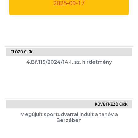
2025-09-17
VÁROSUNKRÓL
LAKOSSÁGI
INFORMÁCIÓK
HASZNOS
ELŐZŐ CIKK
KVÍZ
4.Bf.115/2024/14-I. sz. hirdetmény
KÖVETKEZŐ CIKK
A
Megújult sportudvarral indult a tanév a
VÁROS
Berzében
PÉNZÜGYEI