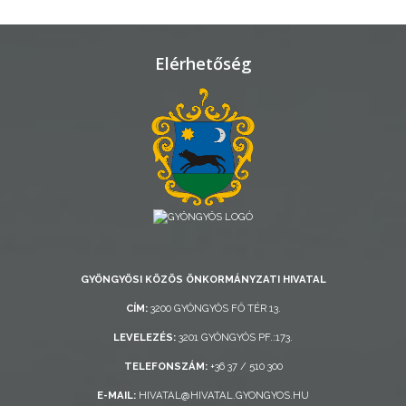
TELEPÜLÉSRENDEZÉS
STRATÉGIÁK
Elérhetőség
ÉS
KONCEPCIÓK
BEJELENTŐ
GYÖNGYÖSI KÖZÖS ÖNKORMÁNYZATI HIVATAL
VÁROSHÁZA
CÍM:
3200 GYÖNGYÖS FŐ TÉR 13.
LEVELEZÉS:
3201 GYÖNGYÖS PF.:173.
TELEFONSZÁM:
+36 37 / 510 300
AZ
ÖNKORMÁNYZAT
E-MAIL:
HIVATAL@HIVATAL.GYONGYOS.HU