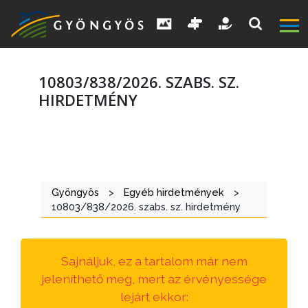
10803/838/2026. SZABS. SZ.
HIRDETMÉNY
A
VÁROS
Gyöngyös
>
Egyéb hirdetmények
>
KIEMELT
10803/838/2026. szabs. sz. hirdetmény
LÁTVÁNYOSSÁGOK
GYÖNGYÖS
Sajnáljuk, ez a tartalom már nem
VÁROS
jeleníthető meg, mert az érvényessége
ÉRTÉKTÁRA
lejárt ekkor: