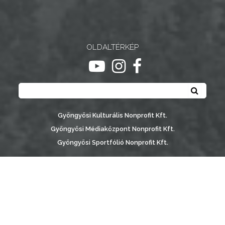
NYOMTATVÁNYOK
E-
ÜGYINTÉZÉS
OLDALTÉRKÉP
ugrás youtube csatornára
ugrás instagram csatornár
ugrás facebook-oldalr
TESTÜLETI
Keresés
ANYAGOK
Keresé
KISTÉRSÉG
Gyöngyösi Kulturális Nonprofit Kft.
Gyöngyösi Médiaközpont Nonprofit Kft.
GEOTERM-
Gyöngyösi Sportfólió Nonprofit Kft.
GYÖNGYÖS
Gyöngyösi Városgondozási Zrt.
Gyöngyösi Várostérség Fejlesztő Nonprofit Kft.
Vachott Sándor Városi Könyvtár
Gyöngyös Város Információs Portál © 2026