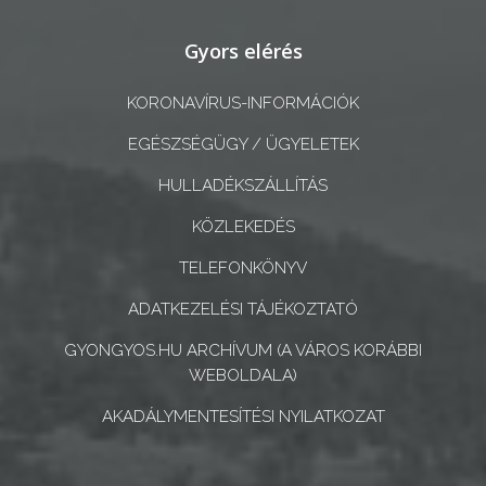
A
Gyors elérés
KÉPVISELŐ-
TESTÜLET
KORONAVÍRUS-INFORMÁCIÓK
EGÉSZSÉGÜGY / ÜGYELETEK
A
VÁROSRENDÉSZET
HULLADÉKSZÁLLÍTÁS
KÖZLEKEDÉS
TÁJÉKOZTATÓK
TELEFONKÖNYV
ÁTLÁTHATÓSÁG
ADATKEZELÉSI TÁJÉKOZTATÓ
AZ
GYONGYOS.HU ARCHÍVUM (A VÁROS KORÁBBI
ÖNKORMÁNYZATI
WEBOLDALA)
CÉGEK
AKADÁLYMENTESÍTÉSI NYILATKOZAT
ÉS
INTÉZMÉNYEK