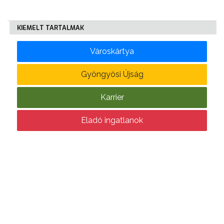
KÖLTSÉGVETÉSI
KIEMELT TARTALMAK
RENDELETEK
Városkártya
Gyöngyösi Újság
Karrier
AZ
Eladó ingatlanok
ÉPÜLŐ
VÁROS
FEJLESZTÉSEK
KÖRNYEZETVÉDELEM