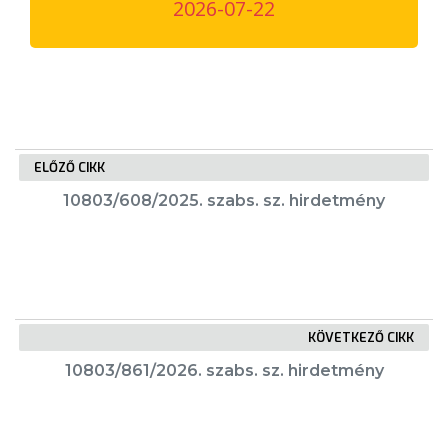
2026-07-22
VÁROSUNKRÓL
LAKOSSÁGI
INFORMÁCIÓK
HASZNOS
ELŐZŐ CIKK
KVÍZ
10803/608/2025. szabs. sz. hirdetmény
KÖVETKEZŐ CIKK
A
10803/861/2026. szabs. sz. hirdetmény
VÁROS
PÉNZÜGYEI