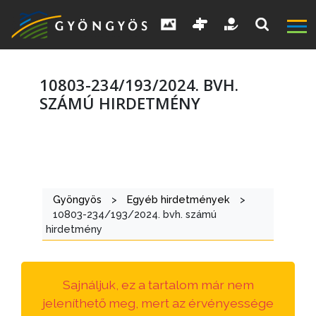
10803-234/193/2024. BVH.
SZÁMÚ HIRDETMÉNY
A
VÁROS
Gyöngyös
>
Egyéb hirdetmények
>
KIEMELT
10803-234/193/2024. bvh. számú
LÁTVÁNYOSSÁGOK
hirdetmény
GYÖNGYÖS
VÁROS
Sajnáljuk, ez a tartalom már nem
ÉRTÉKTÁRA
jeleníthető meg, mert az érvényessége