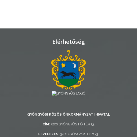
TELEPÜLÉSRENDEZÉS
STRATÉGIÁK
ÉS
KONCEPCIÓK
Elérhetőség
BEJELENTŐ
VÁROSHÁZA
GYÖNGYÖSI KÖZÖS ÖNKORMÁNYZATI HIVATAL
CÍM:
3200 GYÖNGYÖS FŐ TÉR 13.
AZ
LEVELEZÉS:
3201 GYÖNGYÖS PF.:173.