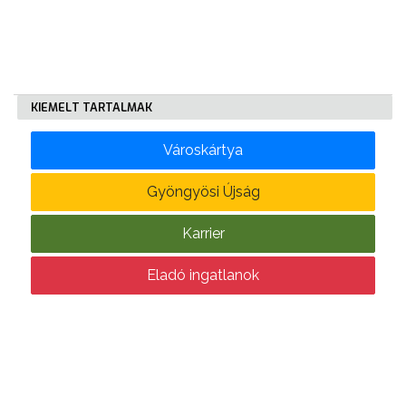
KÖLTSÉGVETÉSI
RENDELETEK
KIEMELT TARTALMAK
Városkártya
Gyöngyösi Újság
AZ
Karrier
ÉPÜLŐ
VÁROS
Eladó ingatlanok
FEJLESZTÉSEK
KÖRNYEZETVÉDELEM