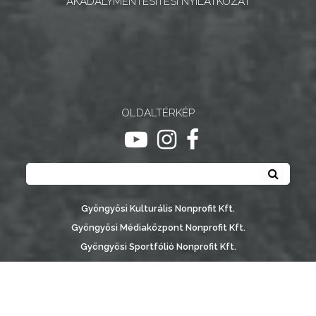
AKADÁLYMENTESÍTÉSI NYILATKOZAT
NYOMTATVÁNYOK
E-
ÜGYINTÉZÉS
TESTÜLETI
OLDALTÉRKÉP
ANYAGOK
ugrás youtube csatornára
ugrás instagram csatornár
ugrás facebook-oldalr
Keresés
KISTÉRSÉG
Keresé
GEOTERM-
Gyöngyösi Kulturális Nonprofit Kft.
GYÖNGYÖS
Gyöngyösi Médiaközpont Nonprofit Kft.
Gyöngyösi Sportfólió Nonprofit Kft.
Gyöngyösi Városgondozási Zrt.
Gyöngyösi Várostérség Fejlesztő Nonprofit Kft.