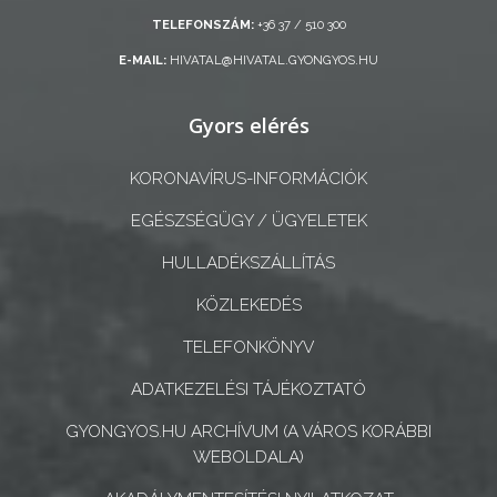
ÖNKORMÁNYZAT
TELEFONSZÁM:
+36 37 / 510 300
A
E-MAIL:
HIVATAL@HIVATAL.GYONGYOS.HU
KÉPVISELŐ-
TESTÜLET
Gyors elérés
A
KORONAVÍRUS-INFORMÁCIÓK
VÁROSRENDÉSZET
EGÉSZSÉGÜGY / ÜGYELETEK
TÁJÉKOZTATÓK
HULLADÉKSZÁLLÍTÁS
KÖZLEKEDÉS
ÁTLÁTHATÓSÁG
TELEFONKÖNYV
AZ
ÖNKORMÁNYZATI
ADATKEZELÉSI TÁJÉKOZTATÓ
CÉGEK
GYONGYOS.HU ARCHÍVUM (A VÁROS KORÁBBI
ÉS
WEBOLDALA)
INTÉZMÉNYEK