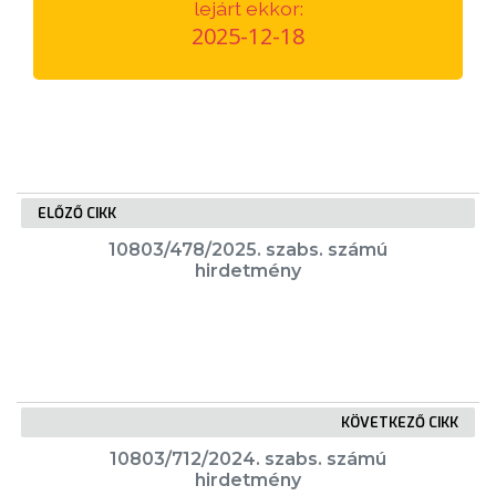
lejárt ekkor:
VÁROSUNKRÓL
2025-12-18
LAKOSSÁGI
INFORMÁCIÓK
HASZNOS
ELŐZŐ CIKK
KVÍZ
10803/478/2025. szabs. számú
hirdetmény
A
KÖVETKEZŐ CIKK
VÁROS
10803/712/2024. szabs. számú
PÉNZÜGYEI
hirdetmény