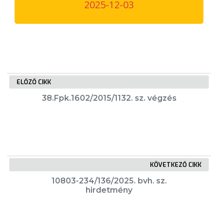
2025-12-03
VÁROSUNKRÓL
LAKOSSÁGI
INFORMÁCIÓK
HASZNOS
ELŐZŐ CIKK
KVÍZ
38.Fpk.1602/2015/1132. sz. végzés
KÖVETKEZŐ CIKK
A
10803-234/136/2025. bvh. sz.
VÁROS
hirdetmény
PÉNZÜGYEI