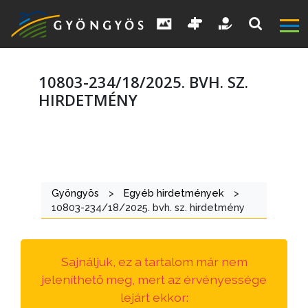
10803-234/18/2025. BVH. SZ.
HIRDETMÉNY
A
VÁROS
Gyöngyös
>
Egyéb hirdetmények
>
KIEMELT
10803-234/18/2025. bvh. sz. hirdetmény
LÁTVÁNYOSSÁGOK
GYÖNGYÖS
Sajnáljuk, ez a tartalom már nem
VÁROS
jeleníthető meg, mert az érvényessége
ÉRTÉKTÁRA
lejárt ekkor: