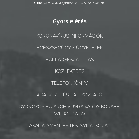
E-MAIL:
HIVATAL@HIVATAL.GYONGYOS.HU
A
Gyors elérés
KÉPVISELŐ-
TESTÜLET
KORONAVÍRUS-INFORMÁCIÓK
A
EGÉSZSÉGÜGY / ÜGYELETEK
VÁROSRENDÉSZET
HULLADÉKSZÁLLÍTÁS
TÁJÉKOZTATÓK
KÖZLEKEDÉS
ÁTLÁTHATÓSÁG
TELEFONKÖNYV
ADATKEZELÉSI TÁJÉKOZTATÓ
AZ
ÖNKORMÁNYZATI
GYONGYOS.HU ARCHÍVUM (A VÁROS KORÁBBI
WEBOLDALA)
CÉGEK
ÉS
AKADÁLYMENTESÍTÉSI NYILATKOZAT
INTÉZMÉNYEK