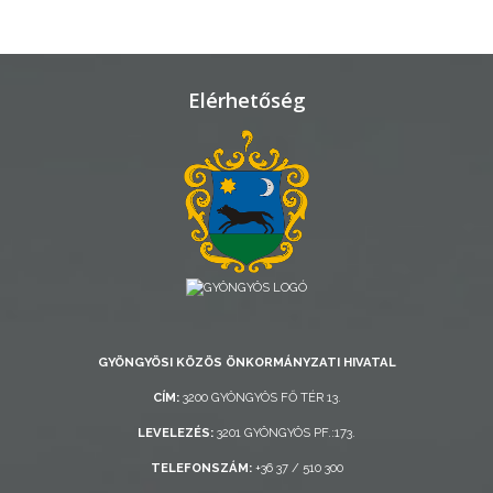
TELEPÜLÉSRENDEZÉS
STRATÉGIÁK
Elérhetőség
ÉS
KONCEPCIÓK
BEJELENTŐ
GYÖNGYÖSI KÖZÖS ÖNKORMÁNYZATI HIVATAL
VÁROSHÁZA
CÍM:
3200 GYÖNGYÖS FŐ TÉR 13.
LEVELEZÉS:
3201 GYÖNGYÖS PF.:173.
AZ
TELEFONSZÁM:
+36 37 / 510 300
ÖNKORMÁNYZAT