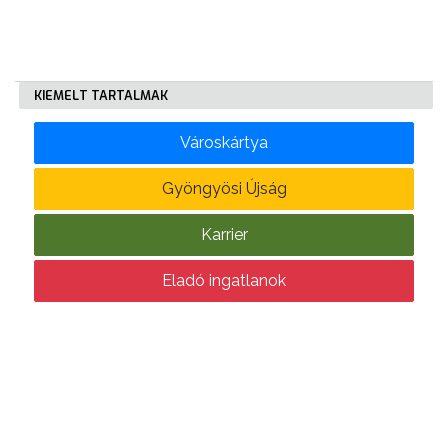
KÖLTSÉGVETÉSI
RENDELETEK
KIEMELT TARTALMAK
Városkártya
Gyöngyösi Újság
Karrier
AZ
ÉPÜLŐ
Eladó ingatlanok
VÁROS
FEJLESZTÉSEK
KÖRNYEZETVÉDELEM