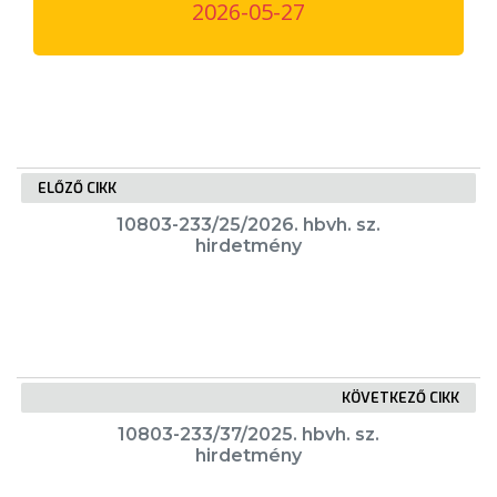
2026-05-27
VÁROSUNKRÓL
LAKOSSÁGI
INFORMÁCIÓK
HASZNOS
ELŐZŐ CIKK
KVÍZ
10803-233/25/2026. hbvh. sz.
hirdetmény
KÖVETKEZŐ CIKK
A
VÁROS
10803-233/37/2025. hbvh. sz.
hirdetmény
PÉNZÜGYEI