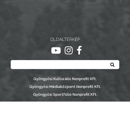
NYOMTATVÁNYOK
E-
ÜGYINTÉZÉS
OLDALTÉRKÉP
TESTÜLETI
ugrás youtube csatornára
ugrás instagram csatornár
ugrás facebook-oldalr
ANYAGOK
Keresés
Keresé
KISTÉRSÉG
GEOTERM-
Gyöngyösi Kulturális Nonprofit Kft.
GYÖNGYÖS
Gyöngyösi Médiaközpont Nonprofit Kft.
Gyöngyösi Sportfólió Nonprofit Kft.
Gyöngyösi Városgondozási Zrt.
Gyöngyösi Várostérség Fejlesztő Nonprofit Kft.
Vachott Sándor Városi Könyvtár