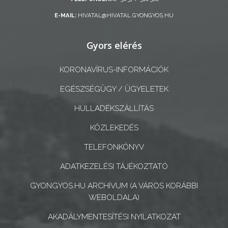
E-MAIL:
HIVATAL@HIVATAL.GYONGYOS.HU
A
KÉPVISELŐ-
Gyors elérés
TESTÜLET
KORONAVÍRUS-INFORMÁCIÓK
A
VÁROSRENDÉSZET
EGÉSZSÉGÜGY / ÜGYELETEK
HULLADÉKSZÁLLÍTÁS
TÁJÉKOZTATÓK
KÖZLEKEDÉS
ÁTLÁTHATÓSÁG
TELEFONKÖNYV
AZ
ADATKEZELÉSI TÁJÉKOZTATÓ
ÖNKORMÁNYZATI
GYONGYOS.HU ARCHÍVUM (A VÁROS KORÁBBI
CÉGEK
WEBOLDALA)
ÉS
AKADÁLYMENTESÍTÉSI NYILATKOZAT
INTÉZMÉNYEK