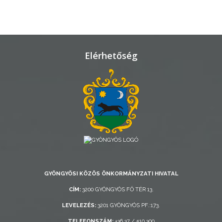
TELEPÜLÉSRENDEZÉS
STRATÉGIÁK
ÉS
Elérhetőség
KONCEPCIÓK
BEJELENTŐ
VÁROSHÁZA
GYÖNGYÖSI KÖZÖS ÖNKORMÁNYZATI HIVATAL
CÍM:
3200 GYÖNGYÖS FŐ TÉR 13.
LEVELEZÉS:
3201 GYÖNGYÖS PF.:173.
AZ
ÖNKORMÁNYZAT
TELEFONSZÁM:
+36 37 / 510 300