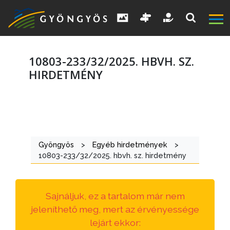
10803-233/32/2025. HBVH. SZ.
HIRDETMÉNY
A
VÁROS
Gyöngyös
>
Egyéb hirdetmények
>
KIEMELT
10803-233/32/2025. hbvh. sz. hirdetmény
LÁTVÁNYOSSÁGOK
GYÖNGYÖS
Sajnáljuk, ez a tartalom már nem
VÁROS
jeleníthető meg, mert az érvényessége
ÉRTÉKTÁRA
lejárt ekkor: