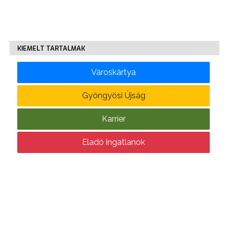
KÖLTSÉGVETÉSI
RENDELETEK
KIEMELT TARTALMAK
Városkártya
Gyöngyösi Újság
Karrier
AZ
ÉPÜLŐ
Eladó ingatlanok
VÁROS
FEJLESZTÉSEK
KÖRNYEZETVÉDELEM