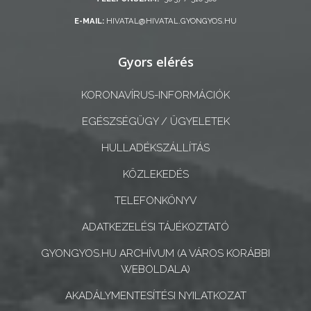
E-MAIL:
HIVATAL@HIVATAL.GYONGYOS.HU
A
KÉPVISELŐ-
Gyors elérés
TESTÜLET
KORONAVÍRUS-INFORMÁCIÓK
A
VÁROSRENDÉSZET
EGÉSZSÉGÜGY / ÜGYELETEK
HULLADÉKSZÁLLÍTÁS
TÁJÉKOZTATÓK
KÖZLEKEDÉS
ÁTLÁTHATÓSÁG
TELEFONKÖNYV
AZ
ADATKEZELÉSI TÁJÉKOZTATÓ
ÖNKORMÁNYZATI
GYONGYOS.HU ARCHÍVUM (A VÁROS KORÁBBI
CÉGEK
WEBOLDALA)
ÉS
AKADÁLYMENTESÍTÉSI NYILATKOZAT
INTÉZMÉNYEK