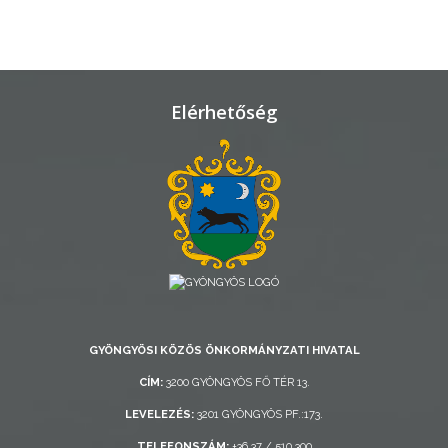
TELEPÜLÉSRENDEZÉS
STRATÉGIÁK
ÉS
Elérhetőség
KONCEPCIÓK
BEJELENTŐ
VÁROSHÁZA
GYÖNGYÖSI KÖZÖS ÖNKORMÁNYZATI HIVATAL
CÍM:
3200 GYÖNGYÖS FŐ TÉR 13.
LEVELEZÉS:
3201 GYÖNGYÖS PF.:173.
AZ
ÖNKORMÁNYZAT
TELEFONSZÁM:
+36 37 / 510 300