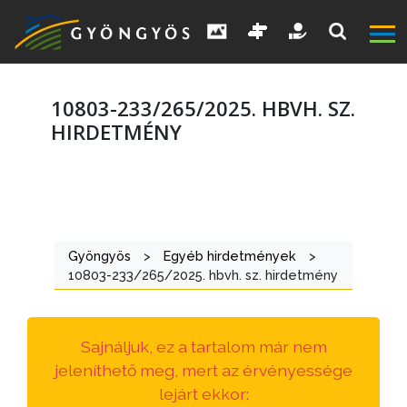
10803-233/265/2025. HBVH. SZ.
HIRDETMÉNY
A
VÁROS
Gyöngyös
>
Egyéb hirdetmények
>
KIEMELT
10803-233/265/2025. hbvh. sz. hirdetmény
LÁTVÁNYOSSÁGOK
GYÖNGYÖS
Sajnáljuk, ez a tartalom már nem
VÁROS
jeleníthető meg, mert az érvényessége
ÉRTÉKTÁRA
lejárt ekkor: