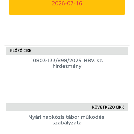
2026-07-16
VÁROSUNKRÓL
LAKOSSÁGI
INFORMÁCIÓK
HASZNOS
ELŐZŐ CIKK
KVÍZ
10803-133/898/2025. HBV. sz.
hirdetmény
KÖVETKEZŐ CIKK
A
VÁROS
Nyári napközis tábor működési
szabályzata
PÉNZÜGYEI