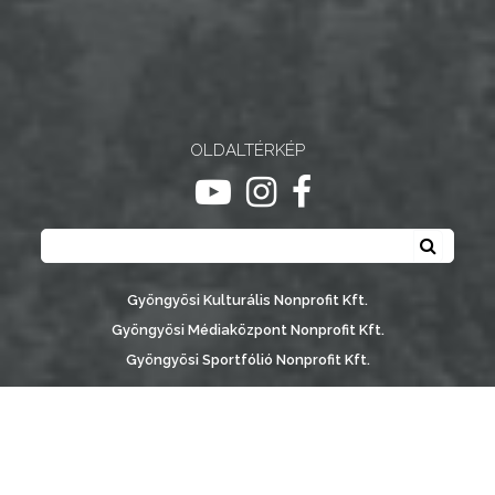
NYOMTATVÁNYOK
E-
ÜGYINTÉZÉS
OLDALTÉRKÉP
TESTÜLETI
ugrás youtube csatornára
ugrás instagram csatornár
ugrás facebook-oldalr
ANYAGOK
Keresés
Keresé
KISTÉRSÉG
GEOTERM-
Gyöngyösi Kulturális Nonprofit Kft.
GYÖNGYÖS
Gyöngyösi Médiaközpont Nonprofit Kft.
Gyöngyösi Sportfólió Nonprofit Kft.
Gyöngyösi Városgondozási Zrt.
Gyöngyösi Várostérség Fejlesztő Nonprofit Kft.
Vachott Sándor Városi Könyvtár