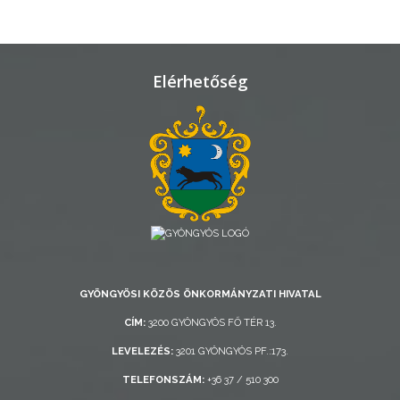
TELEPÜLÉSRENDEZÉS
STRATÉGIÁK
Elérhetőség
ÉS
KONCEPCIÓK
BEJELENTŐ
GYÖNGYÖSI KÖZÖS ÖNKORMÁNYZATI HIVATAL
VÁROSHÁZA
CÍM:
3200 GYÖNGYÖS FŐ TÉR 13.
LEVELEZÉS:
3201 GYÖNGYÖS PF.:173.
AZ
TELEFONSZÁM:
+36 37 / 510 300
ÖNKORMÁNYZAT