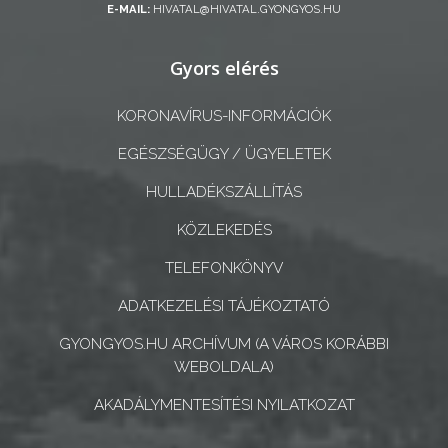
E-MAIL:
HIVATAL@HIVATAL.GYONGYOS.HU
A
Gyors elérés
KÉPVISELŐ-
TESTÜLET
KORONAVÍRUS-INFORMÁCIÓK
A
EGÉSZSÉGÜGY / ÜGYELETEK
VÁROSRENDÉSZET
HULLADÉKSZÁLLÍTÁS
TÁJÉKOZTATÓK
KÖZLEKEDÉS
ÁTLÁTHATÓSÁG
TELEFONKÖNYV
ADATKEZELÉSI TÁJÉKOZTATÓ
AZ
ÖNKORMÁNYZATI
GYONGYOS.HU ARCHÍVUM (A VÁROS KORÁBBI
WEBOLDALA)
CÉGEK
ÉS
AKADÁLYMENTESÍTÉSI NYILATKOZAT
INTÉZMÉNYEK