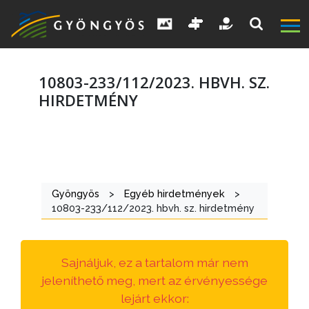
10803-233/112/2023. HBVH. SZ.
HIRDETMÉNY
A
VÁROS
Gyöngyös
>
Egyéb hirdetmények
>
KIEMELT
10803-233/112/2023. hbvh. sz. hirdetmény
LÁTVÁNYOSSÁGOK
GYÖNGYÖS
Sajnáljuk, ez a tartalom már nem
VÁROS
jeleníthető meg, mert az érvényessége
ÉRTÉKTÁRA
lejárt ekkor: