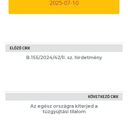
2025-07-10
VÁROSUNKRÓL
LAKOSSÁGI
INFORMÁCIÓK
HASZNOS
ELŐZŐ CIKK
KVÍZ
B.155/2024/42/II. sz. hirdetmény
KÖVETKEZŐ CIKK
A
Az egész országra kiterjed a
VÁROS
tűzgyújtási tilalom
PÉNZÜGYEI