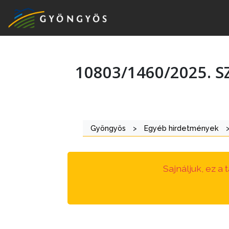
10803/1460/2025. 
A
VÁROS
KIEMELT
Gyöngyös
>
Egyéb hirdetmények
LÁTVÁNYOSSÁGOK
GYÖNGYÖS
Sajnáljuk, ez a
VÁROS
ÉRTÉKTÁRA
VÁROSUNKRÓL