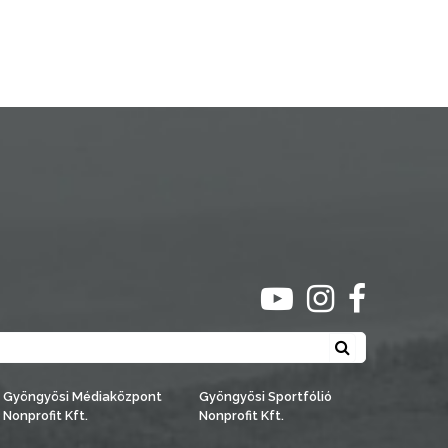
ugrás youtube csato
ugrás instagra
ugrás face
Keresés
Gyöngyösi Médiaközpont
Gyöngyösi Sportfólió
Nonprofit Kft.
Nonprofit Kft.