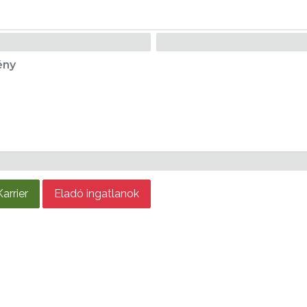
ény
Karrier
Eladó ingatlanok