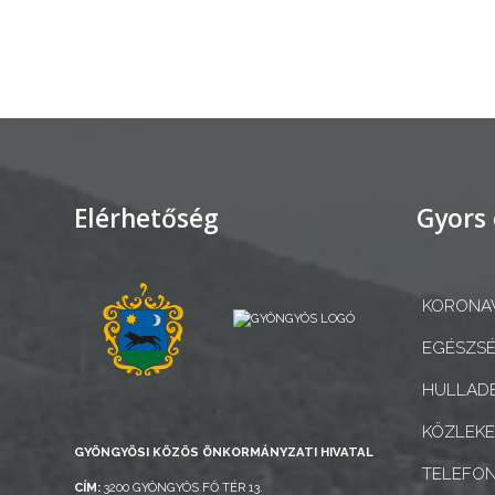
AZ
ÉPÜLŐ
VÁROS
FEJLESZTÉSEK
Elérhetőség
Gyors 
KÖRNYEZETVÉDELEM
KORONAV
TELEPÜLÉSRENDEZÉS
EGÉSZSÉ
STRATÉGIÁK
HULLADÉ
ÉS
KONCEPCIÓK
KÖZLEK
GYÖNGYÖSI KÖZÖS ÖNKORMÁNYZATI HIVATAL
TELEFO
BEJELENTŐ
CÍM:
3200 GYÖNGYÖS FŐ TÉR 13.