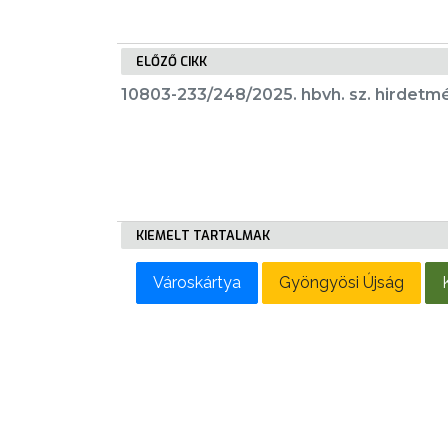
LAKOSSÁGI
INFORMÁCIÓK
ELŐZŐ CIKK
HASZNOS
10803-233/248/2025. hbvh. sz. hirdetm
KVÍZ
KIEMELT TARTALMAK
A
VÁROS
Városkártya
Gyöngyösi Újság
PÉNZÜGYEI
KÖLTSÉGVETÉSI
RENDELETEK