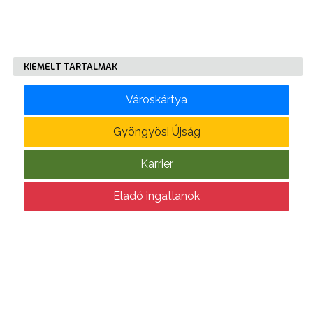
KÖLTSÉGVETÉSI
RENDELETEK
KIEMELT TARTALMAK
Városkártya
Gyöngyösi Újság
Karrier
AZ
ÉPÜLŐ
Eladó ingatlanok
VÁROS
FEJLESZTÉSEK
KÖRNYEZETVÉDELEM