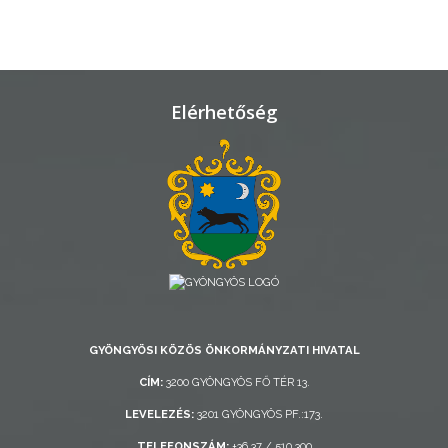
TELEPÜLÉSRENDEZÉS
STRATÉGIÁK
ÉS
Elérhetőség
KONCEPCIÓK
BEJELENTŐ
VÁROSHÁZA
GYÖNGYÖSI KÖZÖS ÖNKORMÁNYZATI HIVATAL
CÍM:
3200 GYÖNGYÖS FŐ TÉR 13.
LEVELEZÉS:
3201 GYÖNGYÖS PF.:173.
AZ
ÖNKORMÁNYZAT
TELEFONSZÁM:
+36 37 / 510 300