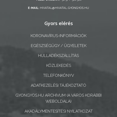
E-MAIL:
HIVATAL@HIVATAL.GYONGYOS.HU
A
KÉPVISELŐ-
Gyors elérés
TESTÜLET
KORONAVÍRUS-INFORMÁCIÓK
A
VÁROSRENDÉSZET
EGÉSZSÉGÜGY / ÜGYELETEK
HULLADÉKSZÁLLÍTÁS
TÁJÉKOZTATÓK
KÖZLEKEDÉS
ÁTLÁTHATÓSÁG
TELEFONKÖNYV
AZ
ADATKEZELÉSI TÁJÉKOZTATÓ
ÖNKORMÁNYZATI
GYONGYOS.HU ARCHÍVUM (A VÁROS KORÁBBI
CÉGEK
WEBOLDALA)
ÉS
AKADÁLYMENTESÍTÉSI NYILATKOZAT
INTÉZMÉNYEK