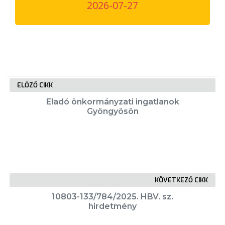
2026-07-27
VÁROSUNKRÓL
LAKOSSÁGI
INFORMÁCIÓK
HASZNOS
ELŐZŐ CIKK
KVÍZ
Eladó önkormányzati ingatlanok
Gyöngyösön
KÖVETKEZŐ CIKK
A
VÁROS
10803-133/784/2025. HBV. sz.
hirdetmény
PÉNZÜGYEI