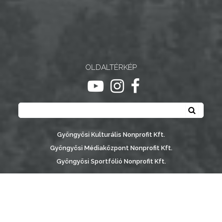
NYOMTATVÁNYOK
E-
ÜGYINTÉZÉS
OLDALTÉRKÉP
TESTÜLETI
ugrás youtube csatornára
ugrás instagram csatornár
ugrás facebook-oldalr
ANYAGOK
Keresés
Keresé
KISTÉRSÉG
GEOTERM-
Gyöngyösi Kulturális Nonprofit Kft.
GYÖNGYÖS
Gyöngyösi Médiaközpont Nonprofit Kft.
Gyöngyösi Sportfólió Nonprofit Kft.
Gyöngyösi Városgondozási Zrt.
Gyöngyösi Várostérség Fejlesztő Nonprofit Kft.
Vachott Sándor Városi Könyvtár