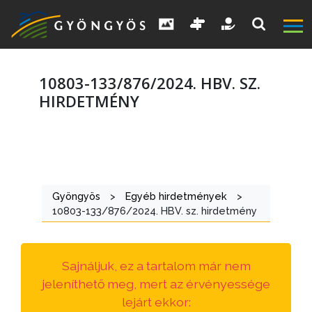
10803-133/876/2024. HBV. SZ.
HIRDETMÉNY
A
VÁROS
Gyöngyös
>
Egyéb hirdetmények
>
KIEMELT
10803-133/876/2024. HBV. sz. hirdetmény
LÁTVÁNYOSSÁGOK
GYÖNGYÖS
Sajnáljuk, ez a tartalom már nem
VÁROS
jeleníthető meg, mert az érvényessége
ÉRTÉKTÁRA
lejárt ekkor: