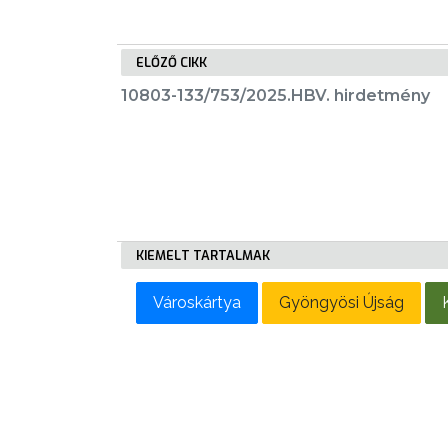
LAKOSSÁGI
INFORMÁCIÓK
ELŐZŐ CIKK
HASZNOS
10803-133/753/2025.HBV. hirdetmény
KVÍZ
A
KIEMELT TARTALMAK
VÁROS
Városkártya
Gyöngyösi Újság
PÉNZÜGYEI
KÖLTSÉGVETÉSI
RENDELETEK