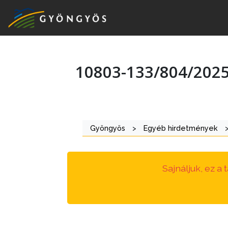
10803-133/804/202
A
VÁROS
KIEMELT
Gyöngyös
>
Egyéb hirdetmények
LÁTVÁNYOSSÁGOK
GYÖNGYÖS
Sajnáljuk, ez a
VÁROS
ÉRTÉKTÁRA
VÁROSUNKRÓL