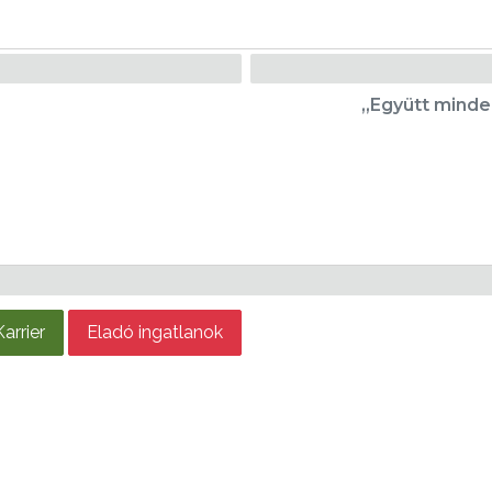
„Együtt minde
Karrier
Eladó ingatlanok