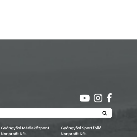
ugrás youtube csato
ugrás instagra
ugrás face
Keresés
Gyöngyösi Médiaközpont
Gyöngyösi Sportfólió
Nonprofit Kft.
Nonprofit Kft.