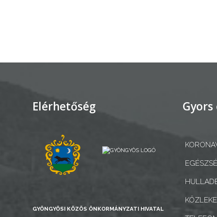
AZ
ÉPÜLŐ
VÁROS
FEJLESZTÉSEK
Elérhetőség
Gyors 
KÖRNYEZETVÉDELEM
TELEPÜLÉSRENDEZÉS
KORONAV
STRATÉGIÁK
EGÉSZSÉ
ÉS
HULLADÉ
KONCEPCIÓK
KÖZLEK
GYÖNGYÖSI KÖZÖS ÖNKORMÁNYZATI HIVATAL
BEJELENTŐ