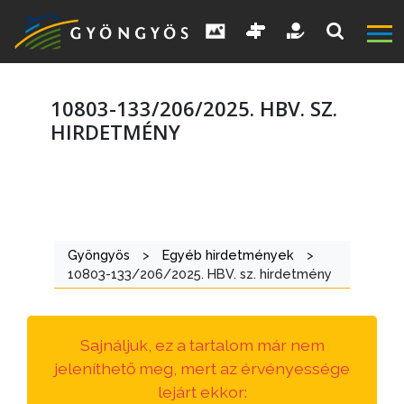
10803-133/206/2025. HBV. SZ.
HIRDETMÉNY
A
VÁROS
Gyöngyös
>
Egyéb hirdetmények
>
KIEMELT
10803-133/206/2025. HBV. sz. hirdetmény
LÁTVÁNYOSSÁGOK
GYÖNGYÖS
Sajnáljuk, ez a tartalom már nem
VÁROS
jeleníthető meg, mert az érvényessége
ÉRTÉKTÁRA
lejárt ekkor: