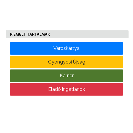
KÖLTSÉGVETÉSI
RENDELETEK
KIEMELT TARTALMAK
Városkártya
Gyöngyösi Újság
AZ
Karrier
ÉPÜLŐ
VÁROS
Eladó ingatlanok
FEJLESZTÉSEK
KÖRNYEZETVÉDELEM