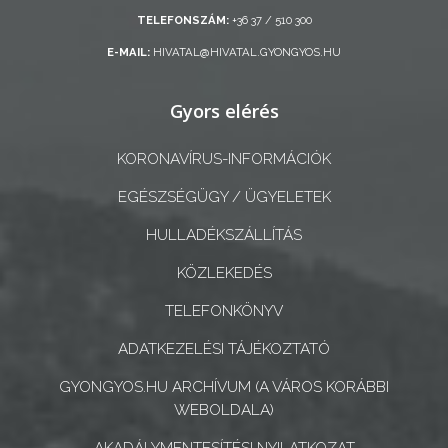
ÖNKORMÁNYZAT
TELEFONSZÁM:
+36 37 / 510 300
A
E-MAIL:
HIVATAL@HIVATAL.GYONGYOS.HU
KÉPVISELŐ-
TESTÜLET
Gyors elérés
A
KORONAVÍRUS-INFORMÁCIÓK
VÁROSRENDÉSZET
EGÉSZSÉGÜGY / ÜGYELETEK
TÁJÉKOZTATÓK
HULLADÉKSZÁLLÍTÁS
KÖZLEKEDÉS
ÁTLÁTHATÓSÁG
TELEFONKÖNYV
AZ
ADATKEZELÉSI TÁJÉKOZTATÓ
ÖNKORMÁNYZATI
CÉGEK
GYONGYOS.HU ARCHÍVUM (A VÁROS KORÁBBI
ÉS
WEBOLDALA)
INTÉZMÉNYEK
AKADÁLYMENTESÍTÉSI NYILATKOZAT