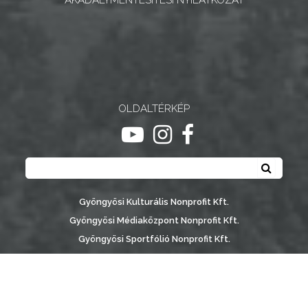
NYOMTATVÁNYOK
E-
ÜGYINTÉZÉS
TESTÜLETI
OLDALTÉRKÉP
ANYAGOK
ugrás youtube csatornára
ugrás instagram csatornár
ugrás facebook-oldalr
Keresés
KISTÉRSÉG
Keresé
GEOTERM-
Gyöngyösi Kulturális Nonprofit Kft.
GYÖNGYÖS
Gyöngyösi Médiaközpont Nonprofit Kft.
Gyöngyösi Sportfólió Nonprofit Kft.
Gyöngyösi Városgondozási Zrt.
Gyöngyösi Várostérség Fejlesztő Nonprofit Kft.