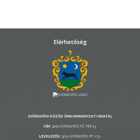
TELEPÜLÉSRENDEZÉS
STRATÉGIÁK
ÉS
KONCEPCIÓK
Elérhetőség
BEJELENTŐ
VÁROSHÁZA
GYÖNGYÖSI KÖZÖS ÖNKORMÁNYZATI HIVATAL
CÍM:
3200 GYÖNGYÖS FŐ TÉR 13.
AZ
LEVELEZÉS:
3201 GYÖNGYÖS PF.:173.