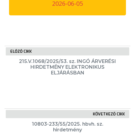
2026-06-05
VÁROSUNKRÓL
LAKOSSÁGI
INFORMÁCIÓK
HASZNOS
ELŐZŐ CIKK
KVÍZ
215.V.1068/2025/53. sz. INGÓ ÁRVERÉSI
HIRDETMÉNY ELEKTRONIKUS
ELJÁRÁSBAN
A
KÖVETKEZŐ CIKK
VÁROS
10803-233/55/2025. hbvh. sz.
PÉNZÜGYEI
hirdetmény