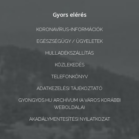
A
Gyors elérés
KÉPVISELŐ-
TESTÜLET
KORONAVÍRUS-INFORMÁCIÓK
EGÉSZSÉGÜGY / ÜGYELETEK
A
VÁROSRENDÉSZET
HULLADÉKSZÁLLÍTÁS
KÖZLEKEDÉS
TÁJÉKOZTATÓK
TELEFONKÖNYV
ÁTLÁTHATÓSÁG
ADATKEZELÉSI TÁJÉKOZTATÓ
AZ
GYONGYOS.HU ARCHÍVUM (A VÁROS KORÁBBI
ÖNKORMÁNYZATI
WEBOLDALA)
CÉGEK
AKADÁLYMENTESÍTÉSI NYILATKOZAT
ÉS
INTÉZMÉNYEK