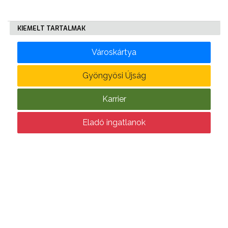
KÖLTSÉGVETÉSI
KIEMELT TARTALMAK
RENDELETEK
Városkártya
Gyöngyösi Újság
Karrier
AZ
Eladó ingatlanok
ÉPÜLŐ
VÁROS
FEJLESZTÉSEK
KÖRNYEZETVÉDELEM