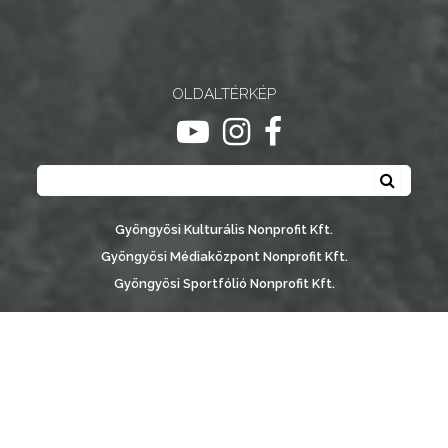
NYOMTATVÁNYOK
E-
ÜGYINTÉZÉS
OLDALTÉRKÉP
ugrás youtube csatornára
ugrás instagram csatornár
ugrás facebook-oldalr
TESTÜLETI
Keresés
ANYAGOK
Keresé
KISTÉRSÉG
Gyöngyösi Kulturális Nonprofit Kft.
Gyöngyösi Médiaközpont Nonprofit Kft.
GEOTERM-
Gyöngyösi Sportfólió Nonprofit Kft.
GYÖNGYÖS
Gyöngyösi Városgondozási Zrt.
Gyöngyösi Várostérség Fejlesztő Nonprofit Kft.
Vachott Sándor Városi Könyvtár
Gyöngyös Város Információs Portál © 2026