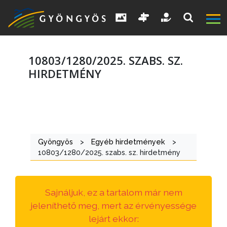
10803/1280/2025. SZABS. SZ.
HIRDETMÉNY
A
VÁROS
Gyöngyös
>
Egyéb hirdetmények
>
KIEMELT
10803/1280/2025. szabs. sz. hirdetmény
LÁTVÁNYOSSÁGOK
GYÖNGYÖS
Sajnáljuk, ez a tartalom már nem
VÁROS
jeleníthető meg, mert az érvényessége
ÉRTÉKTÁRA
lejárt ekkor: