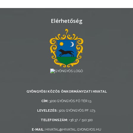
TELEPÜLÉSRENDEZÉS
STRATÉGIÁK
Elérhetőség
ÉS
KONCEPCIÓK
BEJELENTŐ
GYÖNGYÖSI KÖZÖS ÖNKORMÁNYZATI HIVATAL
VÁROSHÁZA
CÍM:
3200 GYÖNGYÖS FŐ TÉR 13.
LEVELEZÉS:
3201 GYÖNGYÖS PF.:173.
TELEFONSZÁM:
+36 37 / 510 300
AZ
ÖNKORMÁNYZAT
E-MAIL:
HIVATAL@HIVATAL.GYONGYOS.HU