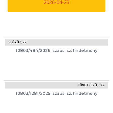
2026-04-23
VÁROSUNKRÓL
LAKOSSÁGI
INFORMÁCIÓK
HASZNOS
ELŐZŐ CIKK
KVÍZ
10803/484/2026. szabs. sz. hirdetmény
KÖVETKEZŐ CIKK
A
10803/1281/2025. szabs. sz. hirdetmény
VÁROS
PÉNZÜGYEI