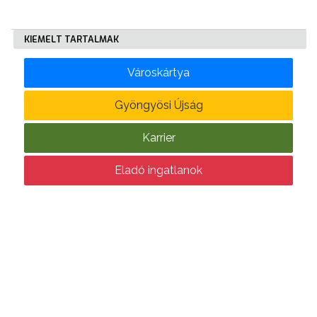
KÖLTSÉGVETÉSI
KIEMELT TARTALMAK
RENDELETEK
Városkártya
Gyöngyösi Újság
Karrier
AZ
Eladó ingatlanok
ÉPÜLŐ
VÁROS
FEJLESZTÉSEK
KÖRNYEZETVÉDELEM