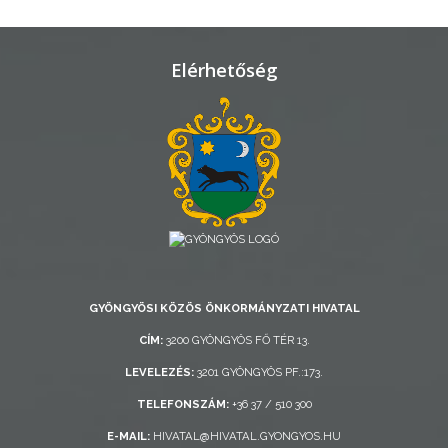
TELEPÜLÉSRENDEZÉS
STRATÉGIÁK
Elérhetőség
ÉS
KONCEPCIÓK
BEJELENTŐ
GYÖNGYÖSI KÖZÖS ÖNKORMÁNYZATI HIVATAL
VÁROSHÁZA
CÍM:
3200 GYÖNGYÖS FŐ TÉR 13.
LEVELEZÉS:
3201 GYÖNGYÖS PF.:173.
TELEFONSZÁM:
+36 37 / 510 300
AZ
ÖNKORMÁNYZAT
E-MAIL:
HIVATAL@HIVATAL.GYONGYOS.HU