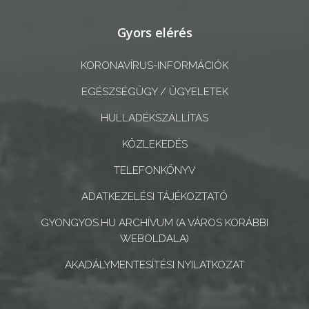
A
Gyors elérés
KÉPVISELŐ-
TESTÜLET
KORONAVÍRUS-INFORMÁCIÓK
EGÉSZSÉGÜGY / ÜGYELETEK
A
VÁROSRENDÉSZET
HULLADÉKSZÁLLÍTÁS
KÖZLEKEDÉS
TÁJÉKOZTATÓK
TELEFONKÖNYV
ÁTLÁTHATÓSÁG
ADATKEZELÉSI TÁJÉKOZTATÓ
AZ
GYONGYOS.HU ARCHÍVUM (A VÁROS KORÁBBI
ÖNKORMÁNYZATI
WEBOLDALA)
CÉGEK
AKADÁLYMENTESÍTÉSI NYILATKOZAT
ÉS
INTÉZMÉNYEK