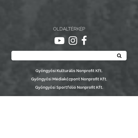
NYOMTATVÁNYOK
E-
ÜGYINTÉZÉS
OLDALTÉRKÉP
ugrás youtube csatornára
ugrás instagram csatornár
ugrás facebook-oldalr
TESTÜLETI
Keresés
ANYAGOK
Keresé
KISTÉRSÉG
Gyöngyösi Kulturális Nonprofit Kft.
Gyöngyösi Médiaközpont Nonprofit Kft.
GEOTERM-
Gyöngyösi Sportfólió Nonprofit Kft.
GYÖNGYÖS
Gyöngyösi Városgondozási Zrt.
Gyöngyösi Várostérség Fejlesztő Nonprofit Kft.
Vachott Sándor Városi Könyvtár
Gyöngyös Város Információs Portál © 2026