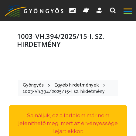
1003-VH.394/2025/15-I. SZ.
HIRDETMÉNY
A
VÁROS
Gyöngyös
>
Egyéb hirdetmények
>
KIEMELT
1003-Vh.394/2025/15-I. sz. hirdetmény
LÁTVÁNYOSSÁGOK
GYÖNGYÖS
Sajnáljuk, ez a tartalom már nem
VÁROS
jeleníthető meg, mert az érvényessége
ÉRTÉKTÁRA
lejárt ekkor: