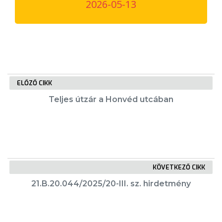
2026-05-13
VÁROSUNKRÓL
LAKOSSÁGI
INFORMÁCIÓK
HASZNOS
ELŐZŐ CIKK
KVÍZ
Teljes útzár a Honvéd utcában
KÖVETKEZŐ CIKK
A
21.B.20.044/2025/20-III. sz. hirdetmény
VÁROS
PÉNZÜGYEI