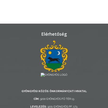
TELEPÜLÉSRENDEZÉS
STRATÉGIÁK
ÉS
KONCEPCIÓK
Elérhetőség
BEJELENTŐ
VÁROSHÁZA
GYÖNGYÖSI KÖZÖS ÖNKORMÁNYZATI HIVATAL
CÍM:
3200 GYÖNGYÖS FŐ TÉR 13.
AZ
LEVELEZÉS:
3201 GYÖNGYÖS PF.:173.
ÖNKORMÁNYZAT