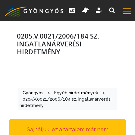
0205.V.0021/2006/184 SZ.
INGATLANÁRVERÉSI
HIRDETMÉNY
A
VÁROS
KIEMELT
Gyöngyös
>
Egyéb hirdetmények
>
LÁTVÁNYOSSÁGOK
0205.V.0021/2006/184 sz. ingatlanárverési
hirdetmény
GYÖNGYÖS
VÁROS
ÉRTÉKTÁRA
Sajnáljuk, ez a tartalom már nem