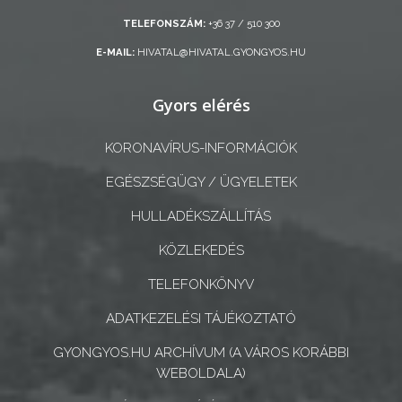
TELEFONSZÁM:
+36 37 / 510 300
A
E-MAIL:
HIVATAL@HIVATAL.GYONGYOS.HU
KÉPVISELŐ-
TESTÜLET
Gyors elérés
A
KORONAVÍRUS-INFORMÁCIÓK
VÁROSRENDÉSZET
EGÉSZSÉGÜGY / ÜGYELETEK
TÁJÉKOZTATÓK
HULLADÉKSZÁLLÍTÁS
ÁTLÁTHATÓSÁG
KÖZLEKEDÉS
TELEFONKÖNYV
AZ
ÖNKORMÁNYZATI
ADATKEZELÉSI TÁJÉKOZTATÓ
CÉGEK
GYONGYOS.HU ARCHÍVUM (A VÁROS KORÁBBI
ÉS
WEBOLDALA)
INTÉZMÉNYEK