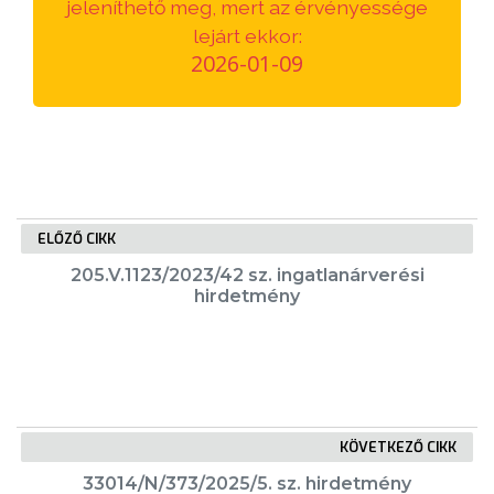
jeleníthető meg, mert az érvényessége
VÁROSUNKRÓL
lejárt ekkor:
2026-01-09
LAKOSSÁGI
INFORMÁCIÓK
HASZNOS
KVÍZ
ELŐZŐ CIKK
205.V.1123/2023/42 sz. ingatlanárverési
hirdetmény
A
VÁROS
KÖVETKEZŐ CIKK
PÉNZÜGYEI
33014/N/373/2025/5. sz. hirdetmény