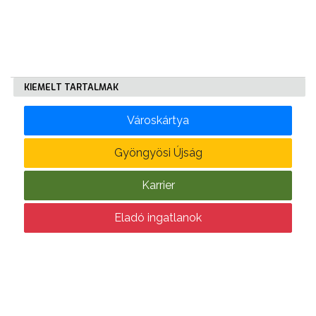
KÖLTSÉGVETÉSI
RENDELETEK
KIEMELT TARTALMAK
Városkártya
Gyöngyösi Újság
AZ
Karrier
ÉPÜLŐ
VÁROS
Eladó ingatlanok
FEJLESZTÉSEK
KÖRNYEZETVÉDELEM