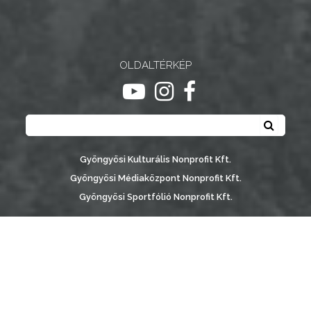
NYOMTATVÁNYOK
E-
ÜGYINTÉZÉS
OLDALTÉRKÉP
ugrás youtube csatornára
ugrás instagram csatornár
ugrás facebook-oldalr
TESTÜLETI
Keresés
ANYAGOK
Keresé
KISTÉRSÉG
Gyöngyösi Kulturális Nonprofit Kft.
Gyöngyösi Médiaközpont Nonprofit Kft.
GEOTERM-
Gyöngyösi Sportfólió Nonprofit Kft.
GYÖNGYÖS
Gyöngyösi Városgondozási Zrt.
Gyöngyösi Várostérség Fejlesztő Nonprofit Kft.
Vachott Sándor Városi Könyvtár
Gyöngyös Város Információs Portál © 2026