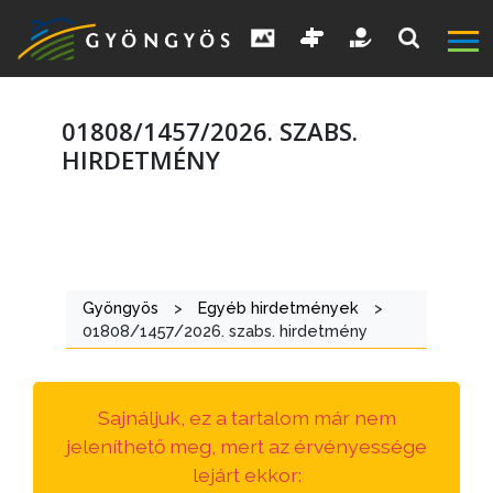
01808/1457/2026. SZABS.
HIRDETMÉNY
A
VÁROS
Gyöngyös
>
Egyéb hirdetmények
>
KIEMELT
01808/1457/2026. szabs. hirdetmény
LÁTVÁNYOSSÁGOK
GYÖNGYÖS
Sajnáljuk, ez a tartalom már nem
VÁROS
jeleníthető meg, mert az érvényessége
ÉRTÉKTÁRA
lejárt ekkor: