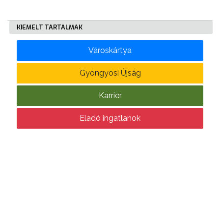
KÖLTSÉGVETÉSI
KIEMELT TARTALMAK
RENDELETEK
Városkártya
Gyöngyösi Újság
Karrier
AZ
Eladó ingatlanok
ÉPÜLŐ
VÁROS
FEJLESZTÉSEK
KÖRNYEZETVÉDELEM