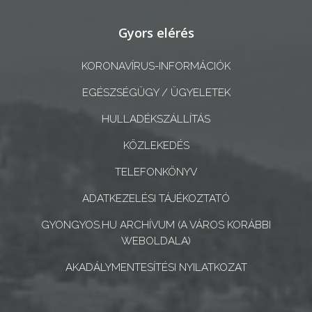
A
Gyors elérés
KÉPVISELŐ-
TESTÜLET
KORONAVÍRUS-INFORMÁCIÓK
EGÉSZSÉGÜGY / ÜGYELETEK
A
VÁROSRENDÉSZET
HULLADÉKSZÁLLÍTÁS
KÖZLEKEDÉS
TÁJÉKOZTATÓK
TELEFONKÖNYV
ÁTLÁTHATÓSÁG
ADATKEZELÉSI TÁJÉKOZTATÓ
AZ
GYONGYOS.HU ARCHÍVUM (A VÁROS KORÁBBI
ÖNKORMÁNYZATI
WEBOLDALA)
CÉGEK
AKADÁLYMENTESÍTÉSI NYILATKOZAT
ÉS
INTÉZMÉNYEK