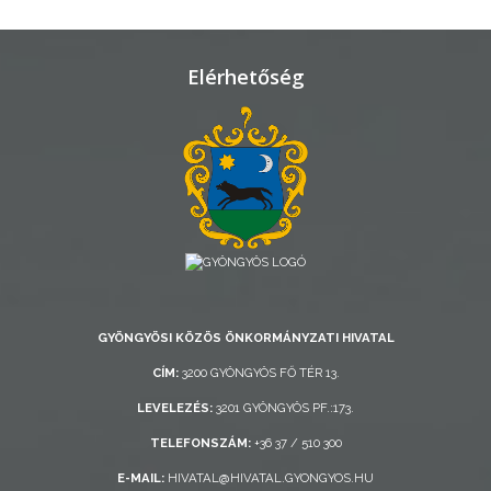
TELEPÜLÉSRENDEZÉS
STRATÉGIÁK
Elérhetőség
ÉS
KONCEPCIÓK
BEJELENTŐ
GYÖNGYÖSI KÖZÖS ÖNKORMÁNYZATI HIVATAL
VÁROSHÁZA
CÍM:
3200 GYÖNGYÖS FŐ TÉR 13.
LEVELEZÉS:
3201 GYÖNGYÖS PF.:173.
TELEFONSZÁM:
+36 37 / 510 300
AZ
ÖNKORMÁNYZAT
E-MAIL:
HIVATAL@HIVATAL.GYONGYOS.HU