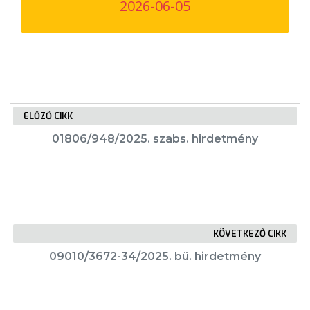
2026-06-05
VÁROSUNKRÓL
LAKOSSÁGI
INFORMÁCIÓK
HASZNOS
ELŐZŐ CIKK
KVÍZ
01806/948/2025. szabs. hirdetmény
KÖVETKEZŐ CIKK
A
09010/3672-34/2025. bü. hirdetmény
VÁROS
PÉNZÜGYEI