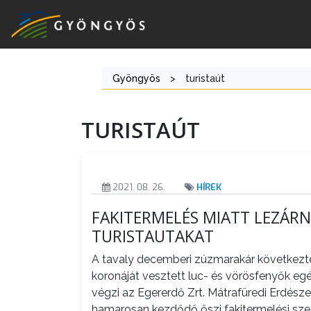
Gyöngyös
>
turistaút
A
VÁROS
TURISTAÚT
KIEMELT
LÁTVÁNYOSSÁGOK
2021. 08. 26.
HÍREK
GYÖNGYÖS
FAKITERMELÉS MIATT LEZÁRN
VÁROS
TURISTAUTAKAT
ÉRTÉKTÁRA
A tavaly decemberi zúzmarakár következt
VÁROSUNKRÓL
koronáját vesztett luc- és vörösfenyők eg
végzi az Egererdő Zrt. Mátrafüredi Erdész
LAKOSSÁGI
hamarosan kezdődő őszi fakitermelési sze