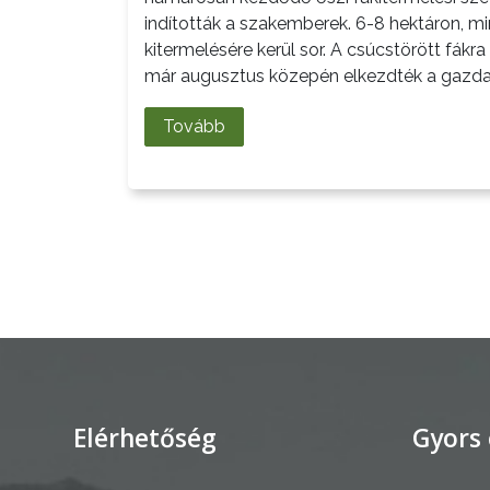
indították a szakemberek. 6-8 hektáron, 
INFORMÁCIÓK
kitermelésére kerül sor. A csúcstörött fákra
már augusztus közepén elkezdték a gazdas
HASZNOS
Tovább
KVÍZ
A
VÁROS
PÉNZÜGYEI
KÖLTSÉGVETÉSI
RENDELETEK
Elérhetőség
Gyors 