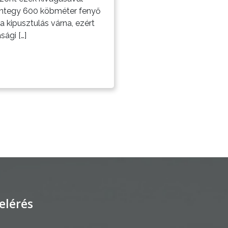
mintegy 600 köbméter fenyő
 a kipusztulás várna, ezért
ági […]
elérés