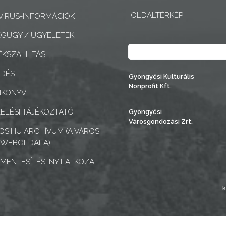
OLDALTÉRKÉP
ÍRUS-INFORMÁCIÓK
GÜGY / ÜGYELETEK
Keresés
KSZÁLLÍTÁS
EDÉS
Gyöngyösi Kulturális
Nonprofit Kft.
NKÖNYV
ELÉSI TÁJÉKOZTATÓ
Gyöngyösi
Városgondozási Zrt.
S.HU ARCHÍVUM (A VÁROS
 WEBOLDALA)
MENTESÍTÉSI NYILATKOZAT
k