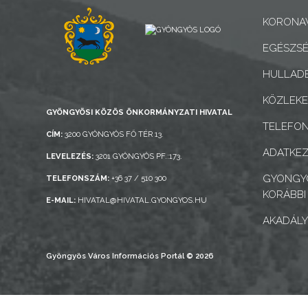
AZ
KORONAV
ÉPÜLŐ
EGÉSZSÉ
VÁROS
HULLADÉ
FEJLESZTÉSEK
KÖZLEK
GYÖNGYÖSI KÖZÖS ÖNKORMÁNYZATI HIVATAL
TELEFO
KÖRNYEZETVÉDELEM
CÍM:
3200 GYÖNGYÖS FŐ TÉR 13.
ADATKEZ
LEVELEZÉS:
3201 GYÖNGYÖS PF.:173.
TELEPÜLÉSRENDEZÉS
GYONGYO
TELEFONSZÁM:
+36 37 / 510 300
KORÁBBI
STRATÉGIÁK
E-MAIL:
HIVATAL@HIVATAL.GYONGYOS.HU
ÉS
AKADÁLY
KONCEPCIÓK
Gyöngyös Város Információs Portál © 2026
BEJELENTŐ