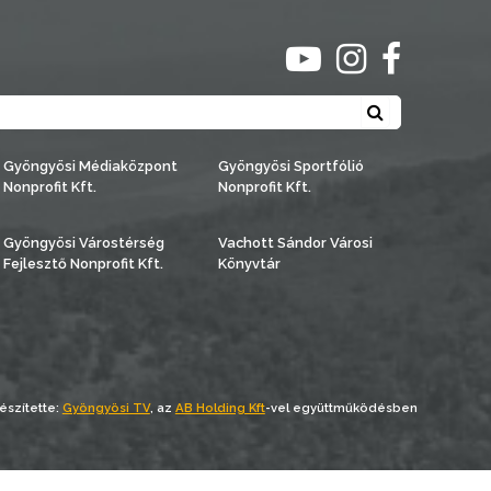
ugrás youtube csato
ugrás instagra
ugrás face
Keresés
Gyöngyösi Médiaközpont
Gyöngyösi Sportfólió
Nonprofit Kft.
Nonprofit Kft.
Gyöngyösi Várostérség
Vachott Sándor Városi
Fejlesztő Nonprofit Kft.
Könyvtár
észítette:
Gyöngyösi TV
, az
AB Holding Kft
-vel együttműködésben