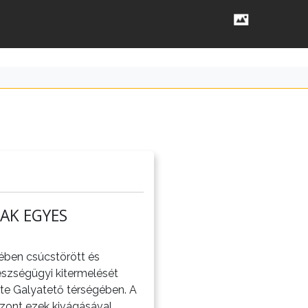
AK EGYES
ében csúcstörött és
észségügyi kitermelését
ete Galyatető térségében. A
zont ezek kivágásával