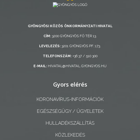
GYÖNGYÖSI KÖZÖS ÖNKORMÁNYZATI HIVATAL
CÍM:
3200 GYÖNGYÖS FŐ TÉR 13.
AZ
LEVELEZÉS:
3201 GYÖNGYÖS PF.:173.
ÉPÜLŐ
TELEFONSZÁM:
+36 37 / 510 300
VÁROS
E-MAIL:
HIVATAL@HIVATAL.GYONGYOS.HU
FEJLESZTÉSEK
Gyors elérés
KÖRNYEZETVÉDELEM
KORONAVÍRUS-INFORMÁCIÓK
TELEPÜLÉSRENDEZÉS
EGÉSZSÉGÜGY / ÜGYELETEK
HULLADÉKSZÁLLÍTÁS
STRATÉGIÁK
ÉS
KÖZLEKEDÉS