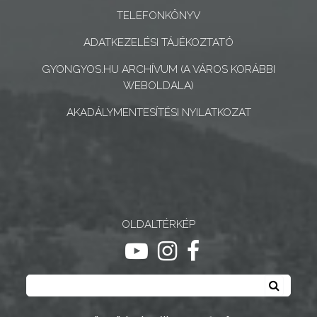
KONCEPCIÓK
TELEFONKÖNYV
BEJELENTŐ
ADATKEZELÉSI TÁJÉKOZTATÓ
GYONGYOS.HU ARCHÍVUM (A VÁROS KORÁBBI
WEBOLDALA)
AKADÁLYMENTESÍTÉSI NYILATKOZAT
VÁROSHÁZA
AZ
ÖNKORMÁNYZAT
OLDALTÉRKÉP
A
ugrás youtube csatornára
ugrás instagram csatornár
ugrás facebook-oldalr
KÉPVISELŐ-
Keresés
TESTÜLET
Keresé
A