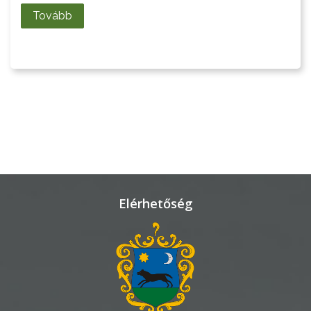
Tovább
LAKOSSÁGI
INFORMÁCIÓK
HASZNOS
KVÍZ
Elérhetőség
A
VÁROS
PÉNZÜGYEI
KÖLTSÉGVETÉSI
RENDELETEK