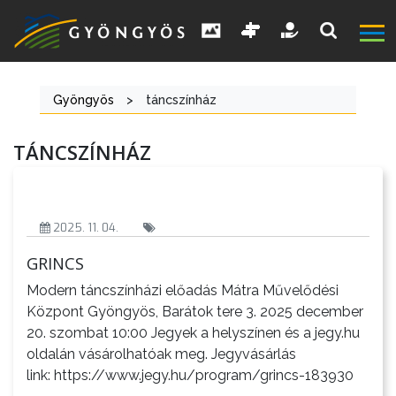
Gyöngyös
>
táncszínház
A
TÁNCSZÍNHÁZ
VÁROS
KIEMELT
2025. 11. 04.
LÁTVÁNYOSSÁGOK
GRINCS
Modern táncszínházi előadás Mátra Művelődési
GYÖNGYÖS
Központ Gyöngyös, Barátok tere 3. 2025 december
VÁROS
20. szombat 10:00 Jegyek a helyszínen és a jegy.hu
ÉRTÉKTÁRA
oldalán vásárolhatóak meg. Jegyvásárlás
link: https://www.jegy.hu/program/grincs-183930
VÁROSUNKRÓL