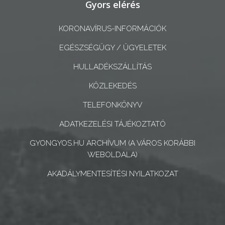
Gyors elérés
ÉS
KONCEPCIÓK
KORONAVÍRUS-INFORMÁCIÓK
BEJELENTŐ
EGÉSZSÉGÜGY / ÜGYELETEK
HULLADÉKSZÁLLÍTÁS
KÖZLEKEDÉS
TELEFONKÖNYV
VÁROSHÁZA
ADATKEZELÉSI TÁJÉKOZTATÓ
GYONGYOS.HU ARCHÍVUM (A VÁROS KORÁBBI
AZ
WEBOLDALA)
ÖNKORMÁNYZAT
AKADÁLYMENTESÍTÉSI NYILATKOZAT
A
KÉPVISELŐ-
TESTÜLET