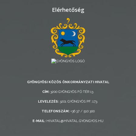
RENDELETEK
Elérhetőség
AZ
ÉPÜLŐ
VÁROS
GYÖNGYÖSI KÖZÖS ÖNKORMÁNYZATI HIVATAL
FEJLESZTÉSEK
CÍM:
3200 GYÖNGYÖS FŐ TÉR 13.
KÖRNYEZETVÉDELEM
LEVELEZÉS:
3201 GYÖNGYÖS PF.:173.
TELEFONSZÁM:
+36 37 / 510 300
TELEPÜLÉSRENDEZÉS
E-MAIL:
HIVATAL@HIVATAL.GYONGYOS.HU
STRATÉGIÁK