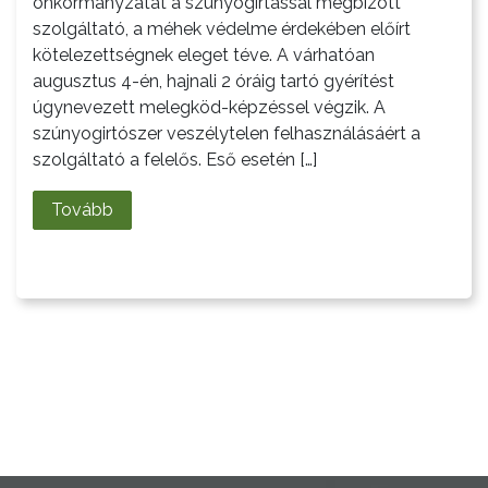
önkormányzatát a szúnyogirtással megbízott
szolgáltató, a méhek védelme érdekében előírt
LAKOSSÁGI
kötelezettségnek eleget téve. A várhatóan
INFORMÁCIÓK
augusztus 4-én, hajnali 2 óráig tartó gyérítést
úgynevezett melegköd-képzéssel végzik. A
HASZNOS
szúnyogirtószer veszélytelen felhasználásáért a
szolgáltató a felelős. Eső esetén […]
KVÍZ
Tovább
A
VÁROS
PÉNZÜGYEI
KÖLTSÉGVETÉSI