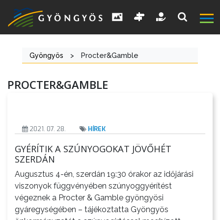
Gyöngyös
>
Procter&Gamble
PROCTER&GAMBLE
A
VÁROS
2021. 07. 28.
HÍREK
KIEMELT
LÁTVÁNYOSSÁGOK
GYÉRÍTIK A SZÚNYOGOKAT JÖVŐHÉT
SZERDÁN
GYÖNGYÖS
Augusztus 4-én, szerdán 19:30 órakor az időjárási
VÁROS
viszonyok függvényében szúnyoggyérítést
ÉRTÉKTÁRA
végeznek a Procter & Gamble gyöngyösi
gyáregységében – tájékoztatta Gyöngyös
VÁROSUNKRÓL