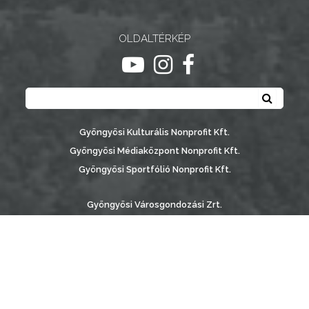
A
OLDALTÉRKÉP
VÁROSRENDÉSZET
ugrás youtube csatornára
ugrás instagram csatornár
ugrás facebook-oldalr
TÁJÉKOZTATÓK
Keresés
Keresé
ÁTLÁTHATÓSÁG
Gyöngyösi Kulturális Nonprofit Kft.
AZ
Gyöngyösi Médiaközpont Nonprofit Kft.
ÖNKORMÁNYZATI
Gyöngyösi Sportfólió Nonprofit Kft.
CÉGEK
ÉS
Gyöngyösi Városgondozási Zrt.
INTÉZMÉNYEK
Gyöngyösi Várostérség Fejlesztő Nonprofit Kft.
Vachott Sándor Városi Könyvtár
NYOMTATVÁNYOK
Gyöngyös Város Információs Portál © 2026
E-
készítette:
Gyöngyösi TV
, az
AB Holding Kft
-vel együttműködésben
ÜGYINTÉZÉS