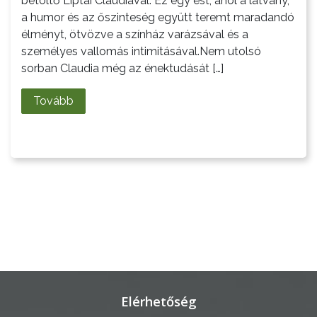
betöltő Liptai Claudiával. Ez egy est, ahol a látvány,
a humor és az őszinteség együtt teremt maradandó
LAKOSSÁGI
élményt, ötvözve a színház varázsával és a
INFORMÁCIÓK
személyes vallomás intimitásával.Nem utolsó
sorban Claudia még az énektudását […]
HASZNOS
Tovább
KVÍZ
A
VÁROS
PÉNZÜGYEI
Elérhetőség
KÖLTSÉGVETÉSI