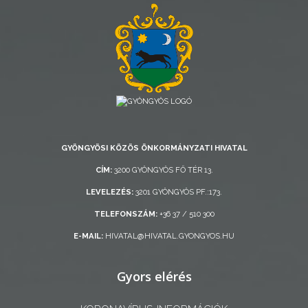
RENDELETEK
AZ
ÉPÜLŐ
VÁROS
GYÖNGYÖSI KÖZÖS ÖNKORMÁNYZATI HIVATAL
CÍM:
3200 GYÖNGYÖS FŐ TÉR 13.
FEJLESZTÉSEK
LEVELEZÉS:
3201 GYÖNGYÖS PF.:173.
TELEFONSZÁM:
+36 37 / 510 300
KÖRNYEZETVÉDELEM
E-MAIL:
HIVATAL@HIVATAL.GYONGYOS.HU
TELEPÜLÉSRENDEZÉS
Gyors elérés
STRATÉGIÁK
ÉS