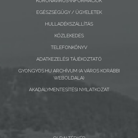
KORONAVÍRUS-INFORMÁCIÓK
KONCEPCIÓK
EGÉSZSÉGÜGY / ÜGYELETEK
BEJELENTŐ
HULLADÉKSZÁLLÍTÁS
KÖZLEKEDÉS
TELEFONKÖNYV
ADATKEZELÉSI TÁJÉKOZTATÓ
VÁROSHÁZA
GYONGYOS.HU ARCHÍVUM (A VÁROS KORÁBBI
WEBOLDALA)
AZ
AKADÁLYMENTESÍTÉSI NYILATKOZAT
ÖNKORMÁNYZAT
A
KÉPVISELŐ-
TESTÜLET