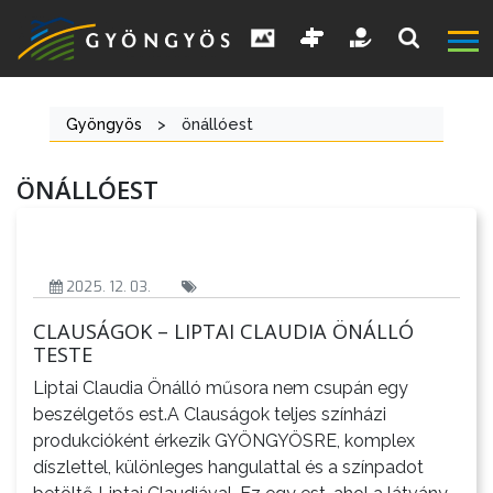
Gyöngyös
>
önállóest
A
ÖNÁLLÓEST
VÁROS
2025. 12. 03.
KIEMELT
LÁTVÁNYOSSÁGOK
CLAUSÁGOK – LIPTAI CLAUDIA ÖNÁLLÓ
TESTE
GYÖNGYÖS
Liptai Claudia Önálló műsora nem csupán egy
VÁROS
beszélgetős est.A Clauságok teljes színházi
ÉRTÉKTÁRA
produkcióként érkezik GYÖNGYÖSRE, komplex
díszlettel, különleges hangulattal és a színpadot
VÁROSUNKRÓL