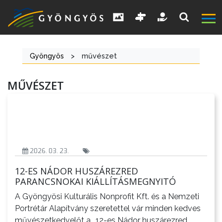
Gyöngyös
>
művészet
MŰVÉSZET
A
VÁROS
2026. 03. 23.
12-ES NÁDOR HUSZÁREZRED
KIEMELT
PARANCSNOKAI KIÁLLÍTÁSMEGNYITÓ
LÁTVÁNYOSSÁGOK
A Gyöngyösi Kulturális Nonprofit Kft. és a Nemzeti
Portrétár Alapítvány szeretettel vár minden kedves
GYÖNGYÖS
művészetkedvelőt a ,,12-es Nádor huszárezred