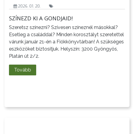
2026. 01. 20.
SZÍNEZD KI A GONDJAID!
Szeretsz színezni? Szívesen színeznél másokkal?
VÁROSHÁZA
Esetleg a családdal? Minden korosztályt szeretettel
várunk január 21-én a Fiókkönyvtárban! A szükséges
eszközöket biztosítjuk. Helyszín: 3200 Gyöngyös,
Platán út 2/2.
AZ
ÖNKORMÁNYZAT
Tovább
A
KÉPVISELŐ-
TESTÜLET
A
VÁROSRENDÉSZET