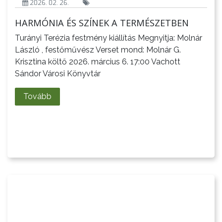
VÁROS
2026. 02. 26.
HARMÓNIA ÉS SZÍNEK A TERMÉSZETBEN
Turányi Terézia festmény kiállítás Megnyitja: Molnár
FEJLESZTÉSEK
László , festőművész Verset mond: Molnár G.
Krisztina költő 2026. március 6. 17:00 Vachott
KÖRNYEZETVÉDELEM
Sándor Városi Könyvtár
TELEPÜLÉSRENDEZÉS
Tovább
STRATÉGIÁK
ÉS
KONCEPCIÓK
BEJELENTŐ