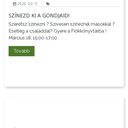
2026. 03. 11.
A
VÁROS
SZÍNEZD KI A GONDJAID!
PÉNZÜGYEI
Szeretsz színezni ? Szívesen színeznél másokkal ?
Esetleg a családdal? Gyere a Fiókkönyvtárba !
Március 18. 15:00-17:00
KÖLTSÉGVETÉSI
Tovább
RENDELETEK
AZ
ÉPÜLŐ