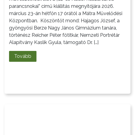
VÁROS
parancsnokai” című kiállítás megnyitójára 2026.
ÉRTÉKTÁRA
március 23-án hétfőn 17 órától a Mátra Művelődési
Központban. Köszöntőt mond: Hajagos József, a
VÁROSUNKRÓL
gyöngyösi Berze Nagy János Gimnázium tanára,
történész Reicher Péter főtitkár, Nemzeti Portrétár
LAKOSSÁGI
Alapítvány Kaslik Gyula, támogató Dr. […]
INFORMÁCIÓK
Tovább
HASZNOS
KVÍZ