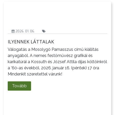
KISTÉRSÉG
GEOTERM-
GYÖNGYÖS
2026. 01. 06.
ILYENNEK LÁTTALAK
Válogatás a Mosolygó Parnasszus című kiállítás
anyagából. A nemes festőművész grafikái és
karikatúrái a Kossuth és József Attila díjas költőinkről
a ’60-as évekből. 2026. január 16. (péntek) 17 óra
Mindenkit szeretettel várunk!
Tovább