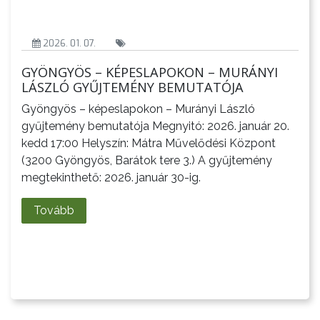
TÁJÉKOZTATÓK
ÁTLÁTHATÓSÁG
2026. 01. 07.
AZ
GYÖNGYÖS – KÉPESLAPOKON – MURÁNYI
LÁSZLÓ GYŰJTEMÉNY BEMUTATÓJA
ÖNKORMÁNYZATI
CÉGEK
Gyöngyös – képeslapokon – Murányi László
ÉS
gyűjtemény bemutatója Megnyitó: 2026. január 20.
kedd 17:00 Helyszín: Mátra Művelődési Központ
INTÉZMÉNYEK
(3200 Gyöngyös, Barátok tere 3.) A gyűjtemény
megtekinthető: 2026. január 30-ig.
NYOMTATVÁNYOK
Tovább
E-
ÜGYINTÉZÉS
TESTÜLETI
ANYAGOK