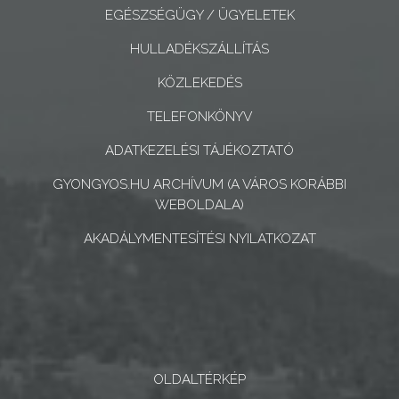
EGÉSZSÉGÜGY / ÜGYELETEK
KONCEPCIÓK
HULLADÉKSZÁLLÍTÁS
BEJELENTŐ
KÖZLEKEDÉS
TELEFONKÖNYV
ADATKEZELÉSI TÁJÉKOZTATÓ
GYONGYOS.HU ARCHÍVUM (A VÁROS KORÁBBI
VÁROSHÁZA
WEBOLDALA)
AKADÁLYMENTESÍTÉSI NYILATKOZAT
AZ
ÖNKORMÁNYZAT
A
KÉPVISELŐ-
TESTÜLET
OLDALTÉRKÉP