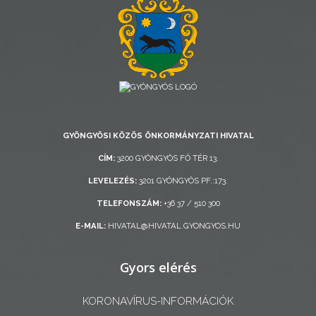
RENDELETEK
AZ
ÉPÜLŐ
GYÖNGYÖSI KÖZÖS ÖNKORMÁNYZATI HIVATAL
VÁROS
CÍM:
3200 GYÖNGYÖS FŐ TÉR 13.
LEVELEZÉS:
3201 GYÖNGYÖS PF.:173.
FEJLESZTÉSEK
TELEFONSZÁM:
+36 37 / 510 300
KÖRNYEZETVÉDELEM
E-MAIL:
HIVATAL@HIVATAL.GYONGYOS.HU
TELEPÜLÉSRENDEZÉS
Gyors elérés
STRATÉGIÁK
KORONAVÍRUS-INFORMÁCIÓK
ÉS