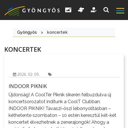
Gyöngyös
>
koncertek
A
KONCERTEK
VÁROS
KIEMELT
2026. 02. 05.
LÁTVÁNYOSSÁGOK
INDOOR PIKNIK
Újdonság! A CoolTér Piknik sikerén felbuzdulva új
GYÖNGYÖS
koncertsorozatot indítunk a CoolT Clubban:
VÁROS
INDOOR PIKNIK! Tavaszi-őszi lebonyolításban –
ÉRTÉKTÁRA
kéthetente szombaton – 10 estén keresztül két-két
koncertet élvezhetnek a zenerajongók! Ahogy a
VÁROSUNKRÓL