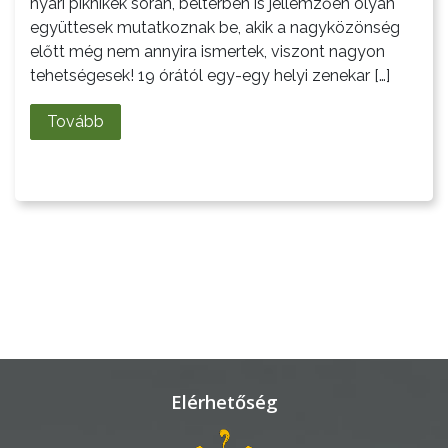
nyári piknikek során, beltérben is jellemzően olyan
együttesek mutatkoznak be, akik a nagyközönség
LAKOSSÁGI
előtt még nem annyira ismertek, viszont nagyon
INFORMÁCIÓK
tehetségesek! 19 órától egy-egy helyi zenekar […]
HASZNOS
Tovább
KVÍZ
A
VÁROS
PÉNZÜGYEI
Elérhetőség
KÖLTSÉGVETÉSI