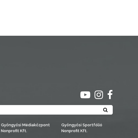
ugrás youtube csato
ugrás instagra
ugrás face
Keresés
Gyöngyösi Médiaközpont
Gyöngyösi Sportfólió
Nonprofit Kft.
Nonprofit Kft.