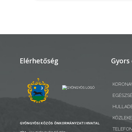
INFORMÁCIÓK
HASZNOS
KVÍZ
Elérhetőség
Gyors 
A
VÁROS
PÉNZÜGYEI
KORONAV
KÖLTSÉGVETÉSI
EGÉSZSÉ
RENDELETEK
HULLADÉ
KÖZLEK
GYÖNGYÖSI KÖZÖS ÖNKORMÁNYZATI HIVATAL
TELEFO