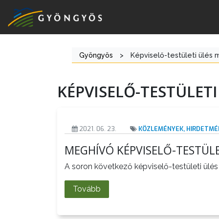
Gyöngyös
>
Képviselő-testületi ülés
A
VÁROS
KÉPVISELŐ-TESTÜLET
KIEMELT
LÁTVÁNYOSSÁGOK
2021. 06. 23.
KÖZLEMÉNYEK, HIRDETMÉ
GYÖNGYÖS
MEGHÍVÓ KÉPVISELŐ-TESTÜLE
VÁROS
ÉRTÉKTÁRA
A soron következő képviselő-testületi ülés 2
VÁROSUNKRÓL
Tovább
LAKOSSÁGI