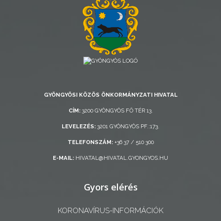
RENDELETEK
AZ
ÉPÜLŐ
GYÖNGYÖSI KÖZÖS ÖNKORMÁNYZATI HIVATAL
VÁROS
CÍM:
3200 GYÖNGYÖS FŐ TÉR 13.
LEVELEZÉS:
3201 GYÖNGYÖS PF.:173.
FEJLESZTÉSEK
TELEFONSZÁM:
+36 37 / 510 300
KÖRNYEZETVÉDELEM
E-MAIL:
HIVATAL@HIVATAL.GYONGYOS.HU
TELEPÜLÉSRENDEZÉS
Gyors elérés
STRATÉGIÁK
KORONAVÍRUS-INFORMÁCIÓK
ÉS