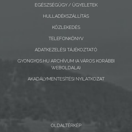
EGÉSZSÉGÜGY / ÜGYELETEK
KONCEPCIÓK
HULLADÉKSZÁLLÍTÁS
BEJELENTŐ
KÖZLEKEDÉS
TELEFONKÖNYV
ADATKEZELÉSI TÁJÉKOZTATÓ
GYONGYOS.HU ARCHÍVUM (A VÁROS KORÁBBI
VÁROSHÁZA
WEBOLDALA)
AKADÁLYMENTESÍTÉSI NYILATKOZAT
AZ
ÖNKORMÁNYZAT
A
KÉPVISELŐ-
TESTÜLET
OLDALTÉRKÉP