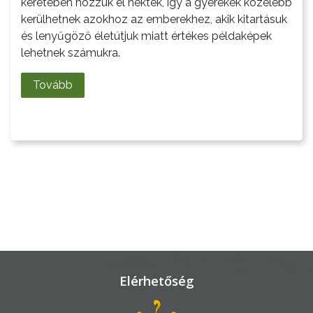
keretében hozzuk el nektek, így a gyerekek közelebb
kerülhetnek azokhoz az emberekhez, akik kitartásuk
LAKOSSÁGI
és lenyűgöző életútjuk miatt értékes példaképek
INFORMÁCIÓK
lehetnek számukra.
HASZNOS
Tovább
KVÍZ
A
VÁROS
PÉNZÜGYEI
Elérhetőség
KÖLTSÉGVETÉSI