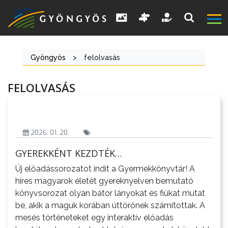
Gyöngyös
>
felolvasás
A
FELOLVASÁS
VÁROS
KIEMELT
2026. 01. 20.
LÁTVÁNYOSSÁGOK
GYEREKKÉNT KEZDTÉK…
Új előadássorozatot indít a Gyermekkönyvtár! A
GYÖNGYÖS
híres magyarok életét gyereknyelven bemutató
VÁROS
könyvsorozat olyan bátor lányokat és fiúkat mutat
ÉRTÉKTÁRA
be, akik a maguk korában úttörőnek számítottak. A
mesés történeteket egy interaktív előadás
VÁROSUNKRÓL