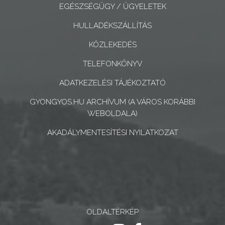
EGÉSZSÉGÜGY / ÜGYELETEK
KONCEPCIÓK
HULLADÉKSZÁLLÍTÁS
BEJELENTŐ
KÖZLEKEDÉS
TELEFONKÖNYV
ADATKEZELÉSI TÁJÉKOZTATÓ
GYONGYOS.HU ARCHÍVUM (A VÁROS KORÁBBI
VÁROSHÁZA
WEBOLDALA)
AKADÁLYMENTESÍTÉSI NYILATKOZAT
AZ
ÖNKORMÁNYZAT
A
KÉPVISELŐ-
TESTÜLET
OLDALTÉRKÉP