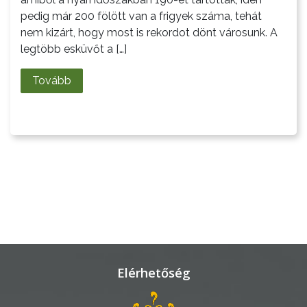
pedig már 200 fölött van a frigyek száma, tehát
LAKOSSÁGI
nem kizárt, hogy most is rekordot dönt városunk. A
INFORMÁCIÓK
legtöbb esküvőt a […]
HASZNOS
Tovább
KVÍZ
A
VÁROS
PÉNZÜGYEI
Elérhetőség
KÖLTSÉGVETÉSI