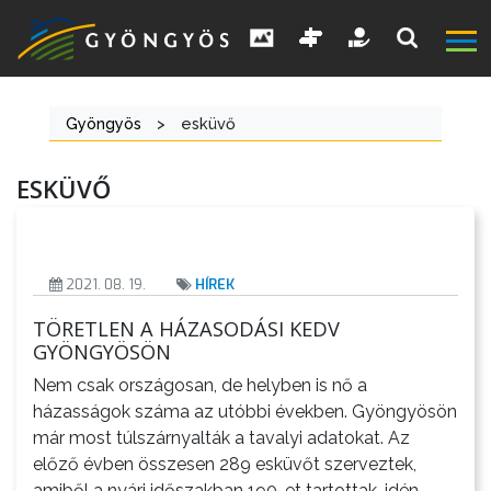
Gyöngyös
>
esküvő
A
ESKÜVŐ
VÁROS
KIEMELT
2021. 08. 19.
HÍREK
LÁTVÁNYOSSÁGOK
TÖRETLEN A HÁZASODÁSI KEDV
GYÖNGYÖSÖN
GYÖNGYÖS
Nem csak országosan, de helyben is nő a
VÁROS
házasságok száma az utóbbi években. Gyöngyösön
ÉRTÉKTÁRA
már most túlszárnyalták a tavalyi adatokat. Az
előző évben összesen 289 esküvőt szerveztek,
VÁROSUNKRÓL
amiből a nyári időszakban 190-et tartottak, idén