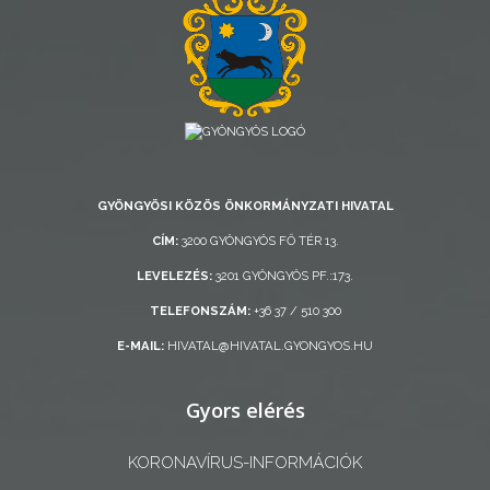
RENDELETEK
AZ
ÉPÜLŐ
GYÖNGYÖSI KÖZÖS ÖNKORMÁNYZATI HIVATAL
VÁROS
CÍM:
3200 GYÖNGYÖS FŐ TÉR 13.
LEVELEZÉS:
3201 GYÖNGYÖS PF.:173.
FEJLESZTÉSEK
TELEFONSZÁM:
+36 37 / 510 300
E-MAIL:
HIVATAL@HIVATAL.GYONGYOS.HU
KÖRNYEZETVÉDELEM
TELEPÜLÉSRENDEZÉS
Gyors elérés
STRATÉGIÁK
KORONAVÍRUS-INFORMÁCIÓK
ÉS